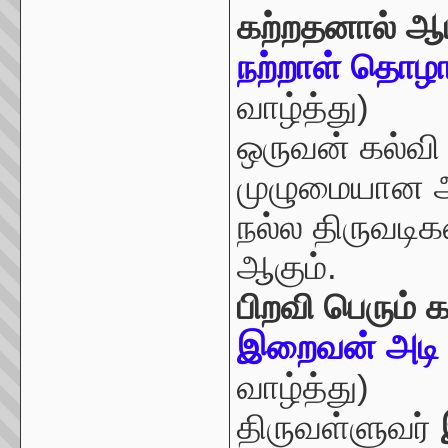
கற்றதனால் 
நற்றாள் தொழா
வாழ்த்து)
ஒருவன் கல்வி
முழுமையான 
நல்ல திருவடி
ஆகும்.
பிறவி பெரும் க
இறைவன் அடி 
வாழ்த்து)
திருவள்ளுவர்