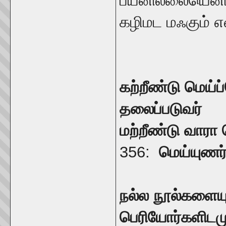
பயனில்லையென்பத
கழிமட மஃகும் எ
கற்றீண்டு மெய்
தலைப்படுவர்
மற்றீண்டு வாரா
356:
மெய்யுணர்
நல்ல நூல்களையும
பெரியோர்களிடமு