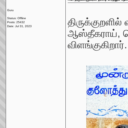
Guru
Status: Offline
திருக்குறளில
Posts: 25432
Date:
Jul 31, 2023
ஆஸ்தீகராய், 
விளங்குகிறார்.