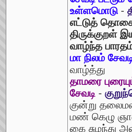
உள்ளமொடு
-
த
எட்டுத் தொகை
திருக்குறள் இ
வாழ்ந்த பாரத
மா நிலம் சேவட
வாழ்த்து
தாமரை புரையும
சேவடி
-
குறு
குன்று தலைமண
மண் கெழு ஞாலத
கை சுமந்து அல