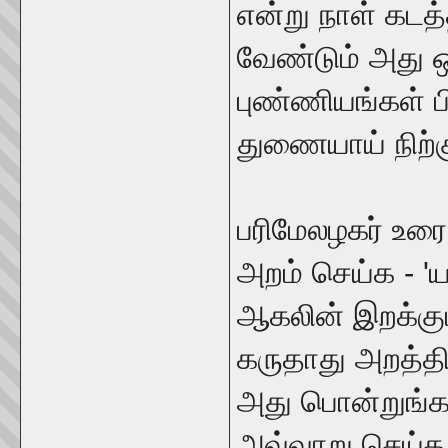
என்று நாள் கடத
வேண்டும் அது ஒ
புண்ணியங்கள் பி
துணையாய் நிற்க
பரிமேலழகர் உரை
அறம் செய்க - 
ஆகலின் இறக்கும
கருதாது அறத்த
அது பொன்றுங்க
அவ்வாறு செய்த அ