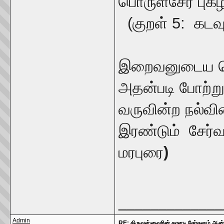
பொருள்சேர் ப
(குறள் 5: கடவுள
இ
றைவனுடைய மெய
அதன்படி போற்ற
வருவின்ற நல்வ
இரண்டும் ச
மரபுரை
)
_____________
Admin
RE: திருவள்ளுவரின் தாளடி சேர்தலும் ஆன்