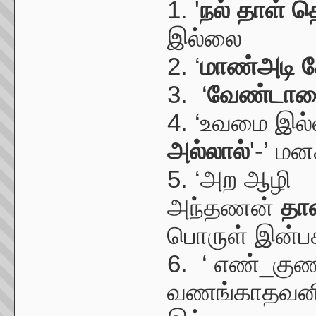
1. '
நல் தாள் 
இல்லை
2. ‘
மாண்அடி சே
3. ‘
வேண்டாம
4. ‘உவமை இல
அல்லால்
'-’ ம
5. ‘அற ஆழி
அந்தணன்
தாள
பொருள் இன்பக
6. ‘ எண்_கு
வணங்காதவனிட