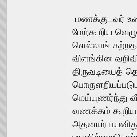
மணக்குடவர் உ
மேற்கூறிய வெழ
ளெல்லாங் கற்ற
விளங்கின வறி
திருவடியைத் த
பொருளறியப்பட
மெய்யுணர்ந்து வ
வணக்கம் கூறியத
அதனாற் பயனிது