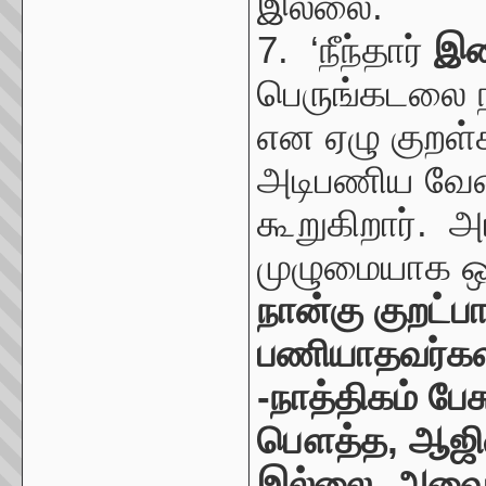
இல்லை.
7. ‘நீந்தார்
இற
பெருங்கடலை நீ
என ஏழு குறள்
அடிபணிய வேண்
கூறுகிறார். 
முழுமையாக ஒப்
நான்கு குறட்
பணியாதவர்களா
-நாத்திகம் ப
பௌத்த, ஆஜிவ
இல்லை, அவை