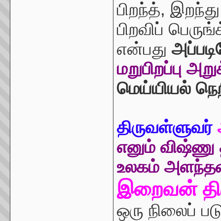
பிறந்த், இறந்த
பிறவிப் பெருங்
என்பது
அப்படி
மறுபிறப்பு அறு
மெய்யியல் நெ
திருவள்ளுவர்
எனும் விஷ்ணு
உலகம் அளந்
இறைவன் தி
ஒரு நிலைப் பட