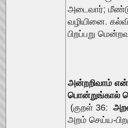
அடைவார்; மீண்ட
வழியினை. கல்வ
பிறப்பறு மென்றவ
அன்றறிவாம் என
பொன்றுங்கால் 
(குறள் 36:
அறன
அறம் செய்ய-பிற