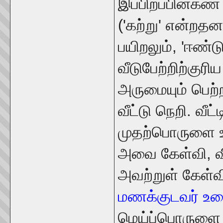
இப்பிறப்பின்கண
('கற்று' என்றதன
பயிறலும், 'ஈண்ட
வீடுபேற்றிற்குரி
அருமையும் பெற்
வீட்டு நெறி. வீ
முதற்பொருளை உண
அவை கேள்வி, வ
அவற்றுள் கேள்வ
மணக்குடவர் உ
மெய்ப்பொருளை 