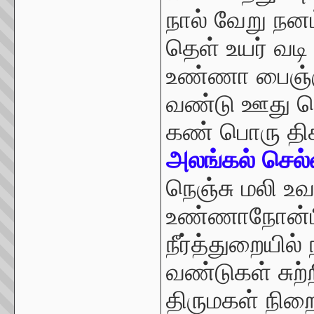
நால் வேறு நனம
தெள் உயர் வடி
உண்ணா பைஞ்ஞ
வண்டு ஊது பொ
கண் பொரு திகி
அலங்கல் செல்
நெஞ்சு மலி உவ
உண்ணாநோன்பிரு
நீர்த்துறையில் ந
வண்டுகள் சுற
திருமகள் நிற