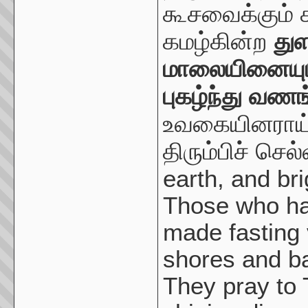
கூசவைக்கும் 
கமழ்கின்ற
து
மாலையினையும்
புகழ்ந்து வணங
உவகையினராய்,
திரும்பிச் செல்
earth, and bri
Those who h
made fasting 
shores and b
They pray to 