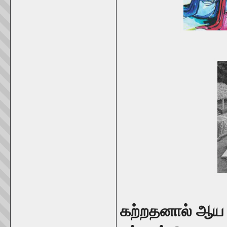
கற்றதனால் ஆய