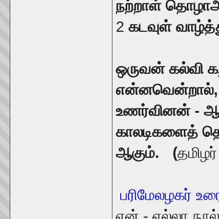
நற்றாள் தொழ
2
கடவுள் வாழ்த்
ஒருவன் கல்வி க
என்னவென்றால்,
உணர்வினன் -
காலடிகளைத் தொ
ஆகும். (
தமிழர்
பரிமேலழகர் உர
என் - எல்லா நூல