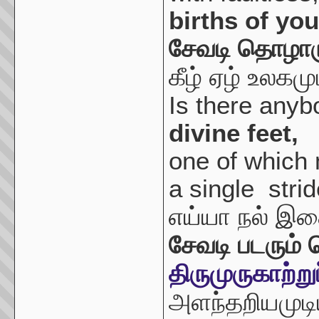
births of yo
சேவடி தொழார
கீழ் ஏழ் உலக
Is there any
divine feet,
one of which
a single stri
எய்யா நல் இச
சேவடி படரும்
திருமுருகாற்ற
அளந்தறியமுடி