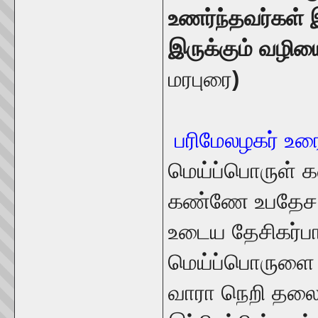
உணர்ந்தவர்கள் இ
இருக்கும் வழி
மரபுரை
)
பரிமேலழகர் உர
மெய்ப்பொருள் கண
கண்ணே உபதேச
உடைய தேசிகர்ப
மெய்ப்பொருளை உ
வாரா நெறி தலைப்