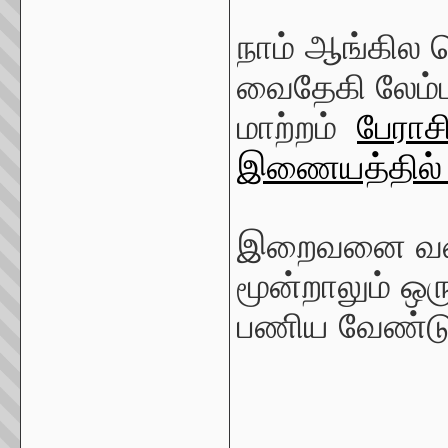
நாம் ஆங்கில 
வைதேகி லேம்ப
மாற்றம்
பேராச
இணையத்தில
இறைவனை வணங
மூன்றாலும் ஒர
பணிய வேண்டு