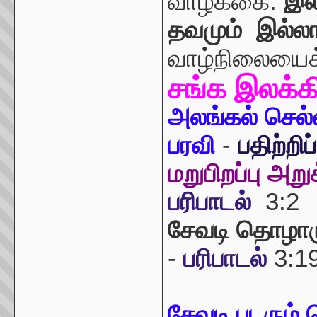
வாழ்க்கை.
இல
தவமும் இல்ல
வாழ்நிலையைக் 
சங்க இலக்க
அலங்கல் செல்
பரவி
-
பதிற்றிப
மறுபிறப்பு அறு
பரிபாடல்
3:2
சேவடி தொழா
-
பரிபாடல்
3:1
சேவடி படரும் 