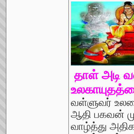
தாள் அடி வ
உலகாயுதத்த
வள்ளுவர் உலக
ஆதி பகவன் மு
வாழ்த்து அதிக