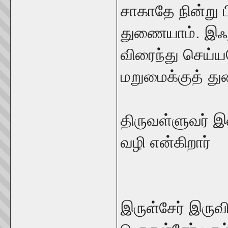
சாகாதே நின்று பி
துணையாம். இஃத
விரைந்து செய்
மறுமைக்குத் து
திருவள்ளுவர
வழி என்கிறார்
இருள்சேர் இரு