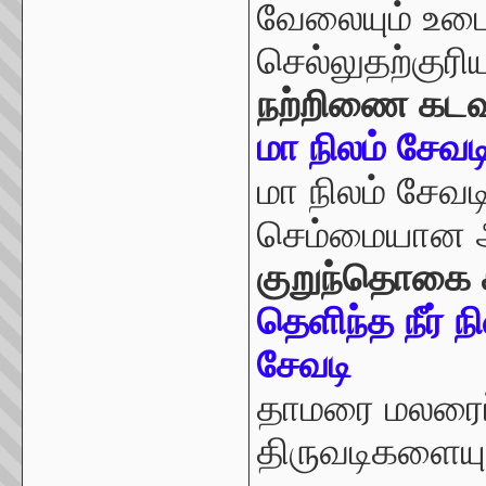
வேலையும் உடைய
செல்லுதற்கு
நற்றிணை கடவு
மா நிலம் சேவட
மா நிலம் சேவட
செம்மையான அ
குறுந்தொகை க
தெளிந்த நீர் 
சேவடி
தாமரை மலரைப
திருவடிகளையும