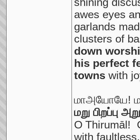
shining discu
awes eyes and
garlands mad
clusters of b
down worshi
his perfect f
towns
with jo
மாஅயோயே! 
மறு பிறப்பு அற
O Thirumāl! 
with faultless