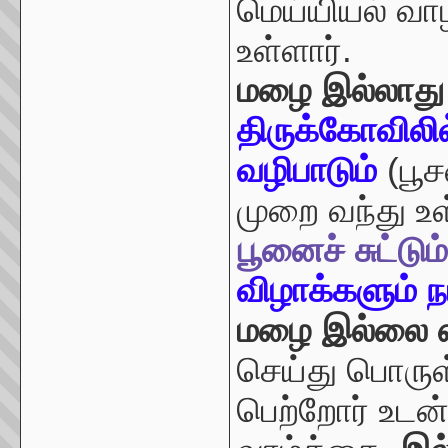
மெய்யியல் வாழ
உள்ளார்.
மழை இல்லாது
திருக்கோவிலி
வழிபாடும்
(பூ
முறை வந்து உ
பூனைச் சுட்டு
விழாக்களும் 
மழை இல்லை எ
செய்து பொருள
பெற்றோர் உடன் 