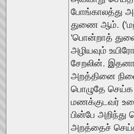
போங்காலத்து அ
துணை ஆம். ('ம
'பொன்றாத் துணை
அழியவும் உயிரோ
சேறலின். இதனான
அறத்தினை நில
பொழுதே செய்க எ
மணக்குடவர் உர
பின்பே அறிந்த
அறத்தைச் செய்க