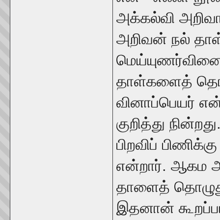
அக்கல்வி அறிவ
அறிவன் நல் தா
மெய்யுணர்வின
தாள்களைத் தொழ
வினாப்பெயர் என
குறித்து நின்ற
பிறவிப் பிணிக்கு
என்றார். ஆகம அ
தாளைத் தொழுது
இதனான் கூறப்பட