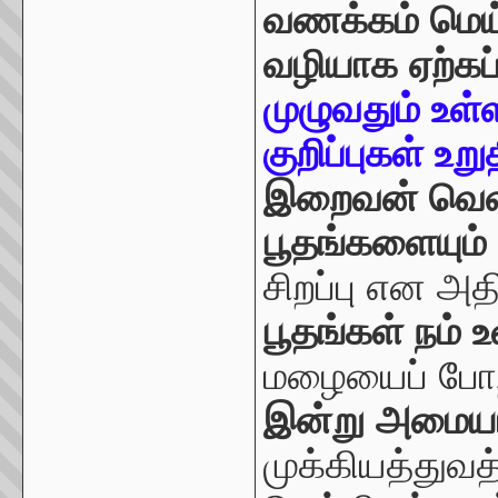
வணக்கம் மெய
வழியாக ஏற்கப
முழுவதும் உள
குறிப்புகள் உற
இறைவன் வெளி
பூதங்களையும்
சிறப்பு என அத
பூதங்கள் நம் உ
மழையைப் போற்
இன்று அமைய
முக்கியத்துவத