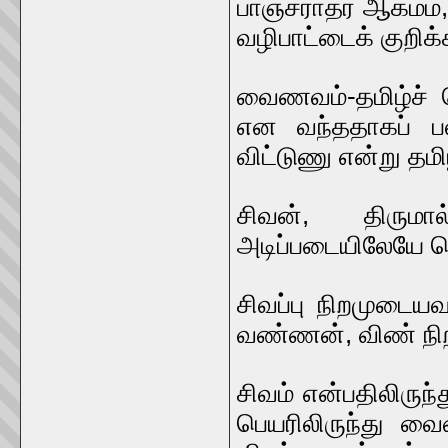
பாஞ்சராத்ர ஆகம
வழிபாட்டைக் குறிக்
வைணவம்-தமிழ்ச்
என வந்ததாகப் பல
விட்டுணு என்று தமி
சிவன், திருமா
அடிப்படையிலேயே 
சிவப்பு நிறமுடையவ
வண்ணன், விண் ந
சிவம் என்பதிலிரு
பெயரிலிருந்து வ