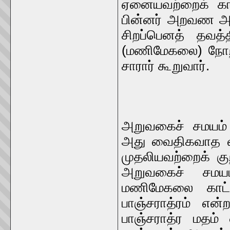
ஏனையவற்றைக் காஞ
பின்னர் அறவண அடி
சிறப்பெனத் தவத்
(மணிமேகலை) நோற்ற
சாரார் கூறுவார்.
அறுவகைச் சமயம் 
அது வைதிகவாத வழ
முதலியவற்றைக் கு
அறுவகைச் சமய
மணிமேகலை காட்டு
பாஞ்சராத்ரம் என
பாஞ்சராத்ர மதம்