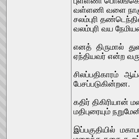
புள்ளணி பொலங்க
வள்ளணி வளை நாஞ
சலம்புரி தண்டெந்
வலம்புரி வய நேமி
எனத் திருமால் து
ஏந்தியவர் என்ற வ
சிலப்பதிகாரம் ஆய
பேசப்படுகின்றன.
கதிர் திகிரியான்
மதிபுரையும் நறுமே
இப்பகுதியில் மகா