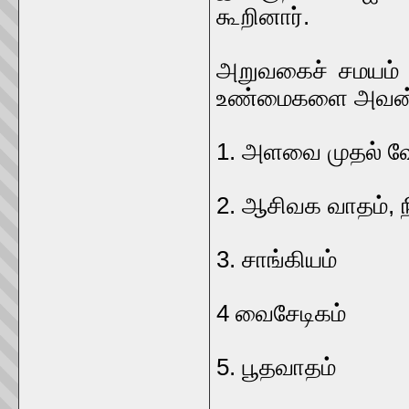
கூறினார்.
அறுவகைச் சமயம்
உண்மைகளை அவன் கே
1. அளவை முதல் வ
2. ஆசிவக வாதம், 
3. சாங்கியம்
4 வைசேடிகம்
5. பூதவாதம்