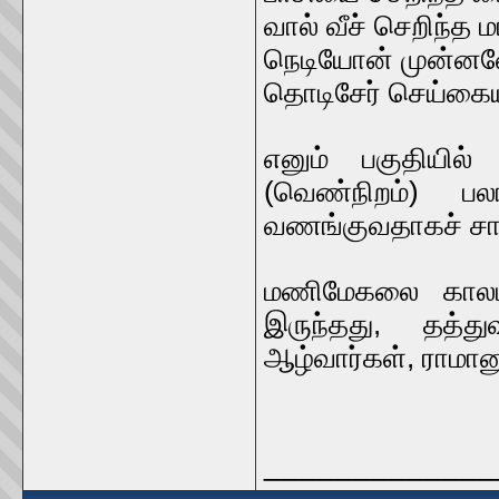
வால் வீச் செறிந்த
நெடியோன் முன்ன
தொடிசேர் செய்கையி
எனும் பகுதியில
(வெண்நிறம்) ப
வணங்குவதாகச் சாத்
மணிமேகலை கால
இருந்தது, தத்
ஆழ்வார்கள், ராமான
_____________