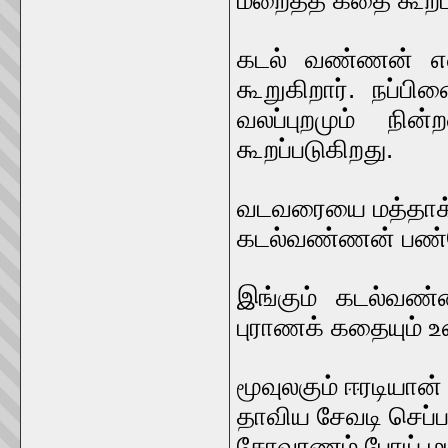
மறைத்த கதை கூறப்
கடல் வண்ணன் என
கூறுகிறார். நப்ப
வலப்புறமும் நின
கூறப்படுகிறது.
வடவரையை மத்தாக்
கடல்வண்ணன் பண்
இங்கும் கடல்வண்ண
புராணக் கதையும் உ
மூவுலகும் ஈரடியான
தாவிய சேவடி செப்பத
சோவரணம் போய் மட