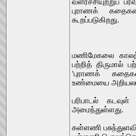
வளர்ச்சியுற்றுப் ப
புராணக் கதைக
கூறப்படுகிறது.
மணிமேகலை காலத்த
பற்றித் திருமால் 
‘புராணக் கதைக
உண்மையை அறியலா
பரிபாடல் கடவுள்
அமைந்துள்ளது.
கள்ளணி பசுந்துள