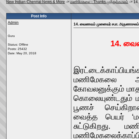
New Indian-Chennai News & More
->
மணிமேகலை - Thanks முத்துக்கமலம்
->
14
Post Info
Admin
14. வைணவம் முனைவர் சபா. அருணாசலம்
Guru
14. வை
Status: Offline
Posts: 25432
Date:
May 20, 2018
இரட்டைக்காப்பியங
மணிமேகலை ஆகி
கோவலனுக்கும் மா
கொலையுண்டதும் ம
பூணச் செய்கிறாள்
வைத்த பெயர் ‘ம
சுட்டுகிறது. ம
மணிமேகலைக்காப்பி