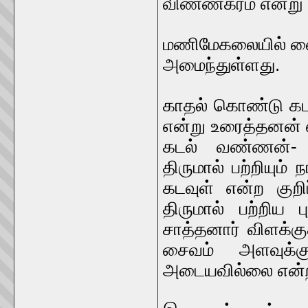
விண்ணகரம் என்று 
மணிமேகலையில் வை
அமைந்துள்ளது.
காதல் கொண்டு கட
என்று உரைத்தனன்
கடல் வண்ணன்- 
திருமால் பற்றியு
கடவுள் என்ற குற
திருமால் பற்றிய
சாத்தனார் விளக்குக
சைவம் அளவுக்
அடையவில்லை என்ற 