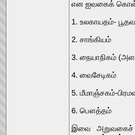
என ஐவகைக் கொள்
1. உலகாயதம்- பூதவ
2. சாங்கியம்
3. நையாநிகம் (
4. வைசேடிகம்
5. மீமாஞ்சகம்-பிரம
6. பௌத்தம்
இவை அறுவகைச் ச