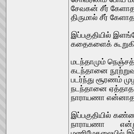
சேவகன் சீர் கேள
திருமால் சீர் கே
இப்பகுதியில் இள
கதைகளைக் கூறுகிற
மடந்தாமும் நெஞ்சத
கடந்தானை நூற்றுவர
படர்ந்து சூரணம் மு
நடந்தானை ஏத்தா
நாராயணா என்னாத
இப்பகுதியில் கண்
நாராயணா என்ற
மணிமேகலையில் இப்