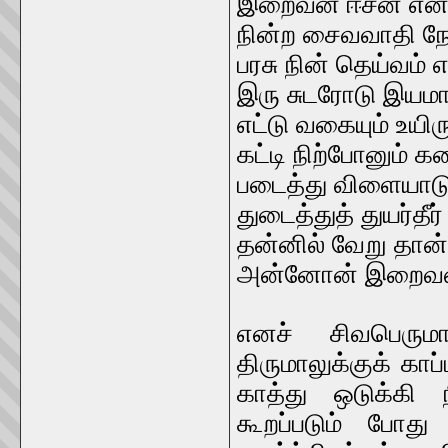
இறைவன் ஈசன் எ
நின்ற சைவவாதி நேர
பரசு நின் தெய்வம் 
இரு சுடரோடு இயமா
எட்டு வகையும் உயிர
கட்டி நிற்போனும் 
படைத்து விளையாடு
துடைத்துத் துயர்தீ
தன்னில் வேறு தான
அன்னோன் இறைவன்
எனச் சிவபெருமா
திருமாலுக்குக் காப
காத்து ஒடுக்கி
கூறப்படும் போது