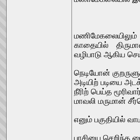
மணிமேகலையிலும
காதையில் திரும
வழிபாடு ஆகிய செய
நெடியோன் குறருளுர
அடியிற் படியை அடக
நீரிற் பெய்த மூரிவா
மாவலி மருமான் சீர
எனும் பகுதியில் வ
பாசியை செறிந்த 