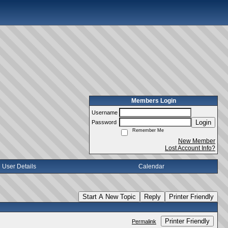
Members Login
Username
Login
Password
Remember Me
New Member
Lost Account Info?
User Details
Calendar
Start A New Topic
Reply
Printer Friendly
Printer Friendly
Permalink