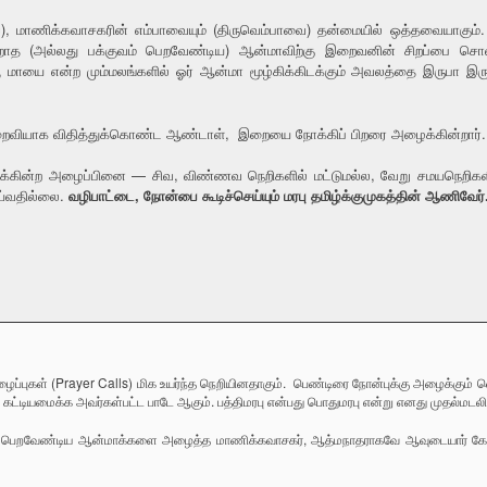
), மாணிக்கவாசகரின் எம்பாவையும் (திருவெம்பாவை) தன்மையில் ஒத்தவையாகும். 
 பெறாத (அல்லது பக்குவம் பெறவேண்டிய) ஆன்மாவிற்கு இறைவனின் சிறப்பை சொல்லி,
், மாயை என்ற மும்மலங்களில் ஓர் ஆன்மா மூழ்கிக்கிடக்கும் அவலத்தை இருபா 
வியாக விதித்துக்கொண்ட ஆண்டாள், இறையை நோக்கிப் பிறரை அழைக்கின்றார்.
ன்ற அழைப்பினை — சிவ, விண்ணவ நெறிகளில் மட்டுமல்ல, வேறு சமயநெறிகளிலும்
ய்வதில்லை.
வழிபாட்டை, நோன்பை கூடிச்செய்யும் மரபு தமிழ்க்குமுகத்தின் ஆணிவேர்
ப்புகள் (Prayer Calls) மிக உயர்ந்த நெறியினதாகும். பெண்டிரை நோன்புக்கு அழைக்கும்
) கட்டியமைக்க அவர்கள்பட்ட பாடே ஆகும். பத்திமரபு என்பது பொதுமரபு என்று எனது முதல்மடல
ம் பெறவேண்டிய ஆன்மாக்களை அழைத்த மாணிக்கவாசகர், ஆத்மநாதராகவே ஆவுடையார் கோய