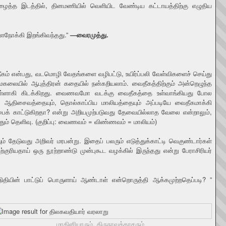
ழைத்த இடத்தில், தினமணியில் வெளியிட வேண்டிய கட்டாயத்திற்கு எழுதிய
ைநோக்கி இறங்கிவந்தது.”
—வைரமுத்து.
ம் என்பது, வடமொழி வேதங்களை வழிபட்டு, உயிர்ப்பலி வேள்விகளைச் செய்து
கலையில் ஆபுத்திரன் கதையில் நன்கறியலாம். வைதீகத்திற்கும் அன்றெழுந்த
குள்ளாகி கிடக்கிறது. வைணவமோ வடக்கு வைதீகத்தை உள்வாங்கியது போல
ை ஆதிசைவத்தையும், தொல்காப்பிய மாலியத்தையும் அப்படியே வைதீகமாக்கி
பைக் காட்டுகிறதா? என்று அறியமுற்படுவது தேவையில்லாத வேலை என்றாலும்,
தும் தெளிவு. (குறிப்பு: வைணவம் = விண்ணவம் = மாலியம்)
் தேடுவது அறிவர் மரபன்று. இதைப் பலரும் எடுத்துக்காட்டி வெகுண்டார்கள்
குரியதாய் ஒரு நூற்றாண்டு முன்புகூட வழக்கில் இருந்தது என்று பேராசிரியர்
சந்நிதியின் பாட்டுப் பொருளாய் ஆண்டாள் என்றொருத்தி ஆக்கமுற்றதெப்படி? ”
மாதினியாரும், திருநாவுக்கரசரும்