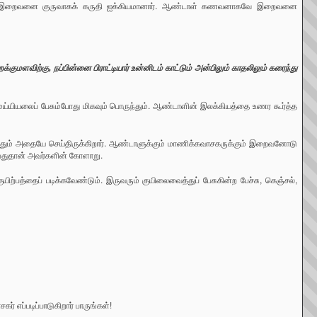
சகர் இறைவனை குருவாகக் கருதி ஐக்கியமானார். ஆண்டாள் கணவனாகவே இறைவனை
ளவிற்கு, நப்பின்னை பிராட்டியார் உன்னிடம் காட்டும் அன்பிலும் காதலிலும் கரைந்து
ய்யியலைப் பேசும்போது மிகவும் பொருந்தும். ஆண்டாளின் இலக்கியத்தை உணர கூர்த்த
ுத்தும் அதையே செய்திருக்கிறார். ஆண்டாளுக்கும் மாணிக்கவாசகருக்கும் இறைவனோடு
்பதுதான் அவர்களின் கோளாறு.
ற்பத்தைப் படிக்கவேண்டும். இருவரும் குயிலைவைத்துப் பேசுகின்ற பேச்சு, கெஞ்சல்,
 எப்படிப்பாடுகிறார் பாருங்கள்!