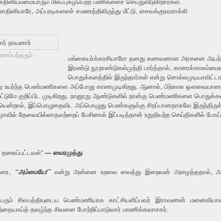
மாதினியம்மையாரும் மிகப்புகழ்பெற்ற பணிகளைச் செய்துவிடுகிறார்கள்.
ாதினியாரே, அப்பரடிகளைச் சமணத்திலிருந்து மீட்டு, சைவக்குரவராக்கி
னசம்பந்தரும்
மங்கையர்க்கரசியாரோ தனது கணவனான அரசனை அயற்சமணத்தி
இரண்டு நூறாண்டுகள்முந்தி பார்த்தால், காரைக்காலம்மையா
பொதுக்களத்தில் இருந்தார்கள் என்று சொல்லமுடியாவிட்ட
று உயர்ந்த பெண்மணிகளை அப்போது காணமுடிகிறது. ஆனால், பிற்கால ஔவையாரைத்தவ
ை மட்டுமே குறிப்பிட முடிகிறது. நானூறு ஆண்டுகளில் நான்கு பெண்மணிகளை பொதுக்க
ியென்றால், இப்பொழுதைவிட அப்பொழுது பெண்களுக்கு சிறப்பானதாகவே இருந்திருக்க
வில் தேவையில்லாதவற்றைப் பேசினால் இப்படித்தான் உறுதியற்ற செய்திகளில் போய்மு
் தலைப்பட்டவள்”
— வைரமுத்து
யாரை,
“அம்மையே!”
என்று அன்னை உறவை வைத்து இறைவன் அழைத்ததால், அ
்பெரும் சிவபத்தியுடைய பெண்மணியாக காட்சியளிப்பவர் இராவணன் மனைவியா
்தையாய்த் தவழ்ந்த சிவனை போற்றிப்பாடுவார் மாணிக்கவாசகர்.