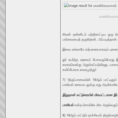
மாணிக்கவாச
சிவன் தன்னிடம் பத்திகாட்டிய ஒர
பார்வையைத் தருகிறான். அப்படித்த
இவை எல்லாமே கற்பனையாகவும் புனைவ
ஓர் உயர்ந்த உறவைப் பேசவரும்போது 
கரகரவென்று அறுக்கப்படுகிறது. யார
கவிப்பேரரசு வைரமுத்து!
7) “திருப்பாவையின் 19ஆம் பாட்டி
பாலியல் உரையாடலுக்கு எது அடிகோலி
இதுதான் கட்டுரையில் மிகமட்டமான இட
பாலியல்
என்ற சொல்லே மிக அருவெறுப்ப
8) 19ஆம் பாட்டும் நாச்சியார் திருமொழிய