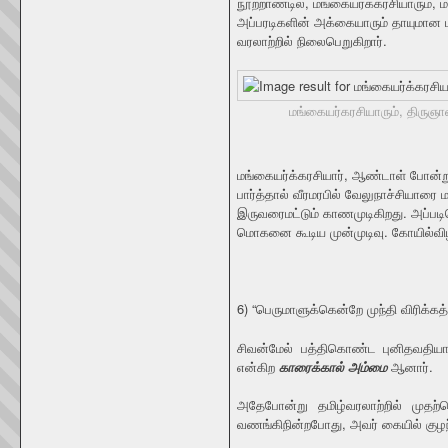
நூற்றாண்டில், மங்கையர்க்கரசியாரும், 
அப்பரடிகளின் அக்கையாரும் தாயுமான ம
வரலாற்றில் நிலைபெறுகிறார்.
மங்கையர்கரசியாரும், திருஞா
மங்கையர்க்கரசியார், ஆண்டாள் போன்
பார்த்தால் வீரமரபில் வேலுநாச்சியார
இருவரைமட்டும் காணமுடிகிறது. அப்பட
மொகனை கூடிய முன்முடிவு. கோயில்விழா
6) “பெருமாளுக்கென்றே முந்தி விரிக்கத
சிவன்மேல் பத்திகொண்ட புனிதவதி
என்கிற
காரைக்கால் அம்மை
ஆனார்.
அதேபோன்று தமிழ்வரலாற்றில் முதற
வணங்கிநின்றபோது, அவர் கையில் குழந