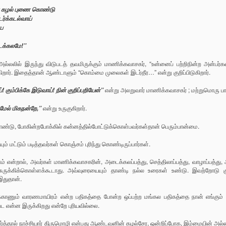
ின் கழல் புணை கொண்டு
ர்க்கடல்வாய்
ிய
ைக்கலமே!”
்லலில் இருந்து விடுபடத் தவமிருக்கும் மாணிக்கவாசகர், “உன்னைப் பற்றிநின்ற அன்பர்கள
ிறார். இதைத்தான் ஆண்டாளும் “கொம்மை முலைகள் இடர்தீர…” என்று குறிப்பிடுகிறார்.
என்று அலறுவார் மாணிக்கவாசகர் ; மற்றுமொரு பாட
கும்பிக்கே இடுவாய்! நின் குறிப்பறியேன்”
என்று உருகுகிறார்.
மேல் மிகநன்றே,”
ண்டு, போகின்றபோக்கில் கன்னத்தில்போட்டுக்கொள்பவர்கள்தான் பெரும்பான்மை.
் மட்டும் படித்தவர்கள் கொஞ்சம் புரிந்து கொண்டிருப்பார்கள்.
ம் என்றால், அவர்கள் மாணிக்கவாசகரின், அடைக்கலப்பத்து, செத்திலாப்பத்து, வாழாப்பத்த
ருக்கிக்கொள்ளக்கூடாது. அவ்வுரையையும் தாண்டி நல்ல உரைகள் உண்டு. இவற்றோடு குறுந
இதுதான்.
்காணும் வாரணமாயிரம் என்ற பதிகத்தை போன்ற ஒப்பற்ற மங்கல பதிகத்தை நான் எங்கும் 
கப்பட என்ன இருக்கிறது என்றே புரியவில்லை.
்தால் நாச்சியார் திருமொழி என்பது ஆண்டவனின் கழல்சேர, ஒன்றிப்போக, இம்மையின் அல்லல