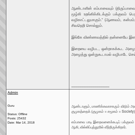
ஆண்டாளின் எம்பாவையும் (திருப்பாவை
மூழ்கி உறங்கிக்கிடக்கும் பக்குவம்
வழிகாட்டலுமாகும்.” (ஆணவம், கன்மம
சிவநெறி சொல்லும்.
இங்கே விண்ணவத்தில் தன்னையே இறை
இறையை வழிபட, ஒன்றாகக்கூட அழைக்கி
அழைத்து ஒன்றுகூடாமல் வழிபாடே செ
__________________
Admin
ஆண்டாளும், மாணிக்கவாசகரும் விடும் அழை
Guru
குமுகத்தைக் (குமுகம் = சமூகம் = Society
Status: Offline
Posts: 25432
எம்பாவை பாடி இறைவனைக்கூடிப் பக்குவ
Date:
Mar 14, 2018
ஆகி, வில்லிப்புத்தூரில் வீற்றிருக்கிறார்.