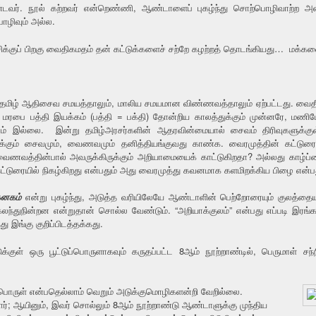
ண்டவர். நூல் கற்றவர் என்றெண்ணி, ஆண்டாளைப் புகழ்ந்து சொற்பொழிவாற்ற அ
ொழிவும் அல்ல.
ிக்குப் பிறகு வைதிகமதம் தன் கட்டுக்களைச் சற்றே கழற்றத் தொடங்கியது… மக்கள
தமிழ் ஆதிசைவ சமயத்தாலும், மாலிய சமயமான விண்ணவத்தாலும் ஏற்பட்டது. வைதீக
ரபை பத்தி இயக்கம் (பத்தி = பக்தி) தோன்றிய காலத்துக்கும் முன்னரே, மணிமே
பும் இல்லை. இன்று தமிழ்அரசர்களின் ஆதரவின்மையால் சைவம் திரிவுகளுக்
ைக்கும் சைவமும், வைணவமும் தனித்தியங்குவது காண்க. வைரமுத்தின் கட்டுர
வைணவத்தின்பால் அவருக்கிருக்கும் அறியாமையைக் காட்டுகிறதா? அல்லது காழ்ப்
 கட்டுரையில் நிகழ்கிறது என்பதும் அது வைரமுத்து கவனமாக களமிறக்கிய பிழை என்ப
கனகம்
என்று புகழ்ந்து, அடுத்த வரியிலேயே ஆண்டாளின் பெற்றோரையும் குலத்தையும
லந்துநின்றன என்றுதான் சொல்ல வேண்டும். “அறியாக்குலம்” என்பது எப்படி இரங்கற்
ு இங்கு குறிப்பிடத்தக்கது.
டுக்குள் ஒரு பூட்டுப்பொருளாகவும் கருதப்பட்ட 8ஆம் நூற்றாண்டில், பெருமாள் 
்டுப்பொருள் என்பதெல்லாம் வெறும் அடுக்குமொழிகளன்றி வேறில்லை.
ர்; ஆயினும், இவர் சொல்லும் 8ஆம் நூற்றாண்டு ஆண்டாளுக்கு முந்திய