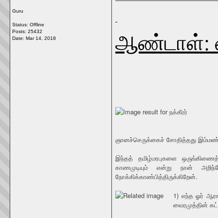
Guru
Status: Offline
ஆண்டாள்: 
Posts: 25432
Date:
Mar 14, 2018
ஞானச்செருக்கைச் சோதித்தது இம்மண்ணின
இந்தத் தமிழ்மரபுகளை ஒருங்கிணைத
காணமுடியும் என்று நான் அறிந
நோக்கிக்காண்பித்திருக்கிறேன்.
1) எந்த ஓர் ஆர
வைரமுத்தின் கட