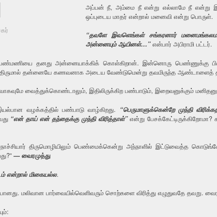
அப்பன் நீ, அம்மை நீ என்று எல்லாமே நீ என்று
ஒப்புடைய மாதர் என்றால் மனைவி என்று பொருள்.
கர்
“தவளே இவளெங்கள் சங்கரனார் மனைமங்கலமா
அன்னையும் ஆயினள்…”
என்பார் அபிராமி பட்டர்.
ு பெண்மணியை தனது அன்னையாக்கிக் கொள்கிறான். இன்னொரு பெண்ணுக்கு பி
ான் திருமால் தன்னையே கணவனாக அடைய வேண்டுமென்று தவமிருந்த ஆண்டாளைத் தன
ாகவுமே வைத்துக்கொண்டாலும், இதிலிருக்கிற பண்பாடும், இறைவனுக்கும் மனி
இயல்பான வழக்கத்தில் பண்பாடு வாழ்கிறது.
“பெருமாளுக்கென்றே முந்தி விரிக்க
ாவது
“என் தாய் என் தந்தைக்கு முந்தி விரித்தாள்”
என்று பேசக்கேட்டிருக்கிறோமா? ச
லும் நாச்சியார் திருமொழியிலும் பெண்மைக்கென்று அந்நாளில் இட்டுவைத்த 
யது?”
— வைரமுத்து
ம் என்றால் மிகையல்ல
.
ானது. மலிவான பார்வையில்வெளிவரும் சொற்களை விரித்து எழுதுவதே தவறு. வைரமு
ும்: