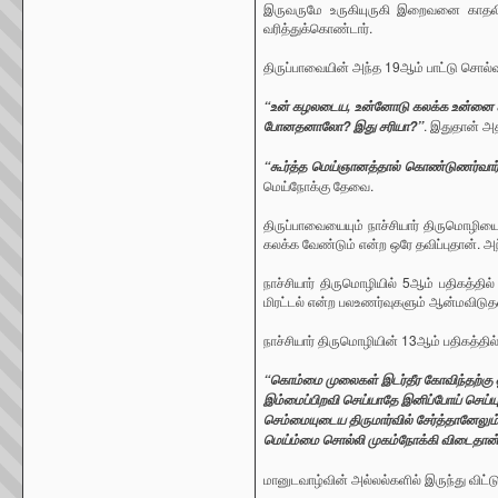
இருவருமே உருகியுருகி இறைவனை காதல
வரித்துக்கொண்டார்.
திருப்பாவையின் அந்த 19ஆம் பாட்டு சொல்
“உன் கழலடைய, உன்னோடு கலக்க உன்னை கணவனா
. இதுதான் அ
போனதனாலோ? இது சரியா?”
“கூர்த்த மெய்ஞானத்தால் கொண்டுணர்வார
மெய்நோக்கு தேவை.
திருப்பாவையையும் நாச்சியார் திருமொழிய
கலக்க வேண்டும் என்ற ஒரே தவிப்புதான். 
நாச்சியார் திருமொழியில் 5ஆம் பதிகத்தி
மிரட்டல் என்ற பலஉணர்வுகளும் ஆன்மவிடுத
நாச்சியார் திருமொழியின் 13ஆம் பதிகத்தில்
“கொம்மை முலைகள் இடர்தீர கோவிந்தற்கு ஓ
இம்மைப்பிறவி செய்யாதே இனிப்போய் செய்
செம்மையுடைய திருமார்வில் சேர்த்தானேலும
மெய்ம்மை சொல்லி முகம்நோக்கி விடைதான்
மானுடவாழ்வின் அல்லல்களில் இருந்து விட்