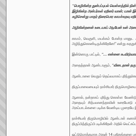
“பொழிகின்ற துன்பப்புயல் வெள்ளத்தில் ந
இழிகின்ற அன்பர்கள் ஏறினர் வான்; யான் இட
சுழிசென்று மாதர் திரைபொர காமச்சுறவு எற
அழிகின்றனன் உடையாய் அடியேன் உன் அட
காமம், வெகுளி, மயக்கம் போன்ற மானுட அல
அழிந்துகொண்டிருக்கிறேனே!” என்று கதறுக
இன்னொரு பாட்டில்,
“… என்னை கூவிடுவாய்! 
அதைத்தான் ஆண்டாளும்,
“விடைதான் தரு
ஆண்டாளை வெறும் தெய்வமாகப் புரிந்துகொ
திருப்பாவையையும் நாச்சியார் திருமொழியையும
ஆனால், நன்றாகப் புரிந்து கொள்ள வேண்டு
அதையும் சித்பவானந்தாவின் உரையோடு சு
அகப்பாடல்களை படிக்க வேண்டிய முறையே 
நாச்சியார் திருமொழியில் ஆண்டாள் கனாக
திருப்பித்திருப்பி படிக்கிறேன் அதில் வெட்
ஒட்டுமொத்தமாக அதன் 14 பதிகங்களை பார்த