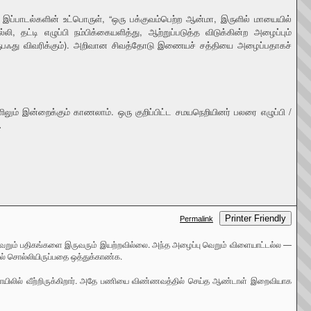
இப்பாடல்களின் உட்பொருள், “ஒரு பக்குவம்பெற்ற ஆன்மா, இருளில் மாயையில்
 தட்டி எழுப்பி நம்பிக்கையளித்து, ஆற்றுப்படுத்த விடுக்கின்ற அழைப்பும்
இருபஃது விவரிக்கும்). அறிவான சிவத்தோடு இணையச் சத்தியை அழைப்பதாகச்
 இன்றைக்கும் காணலாம். ஒரு குறிப்பிட்ட சமயநெறியினர் பலரை எழுப்பி /
.
Printer Friendly
Permalink
 வெறும் பதிகங்களை இருவரும் இயற்றவில்லை. அந்த அழைப்பு வெறும் விளையாட்டல்ல —
ில் சொல்லியிருப்பதை ஒத்துக்காண்க.
ிலில் வீற்றிருக்கிறார். அதே பணியை விண்ணவத்தில் செய்த ஆண்டாள் இறைவியாக