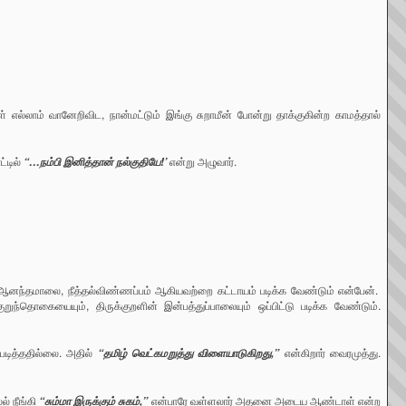
் எல்லாம் வானேறிவிட, நான்மட்டும் இங்கு சுறாமீன் போன்று தாக்குகின்ற காமத்தால்
்டில்
என்று அழுவார்.
“…நம்பி இனித்தான் நல்குதியே!’
ு, ஆனந்தமாலை, நீத்தல்விண்ணப்பம் ஆகியவற்றை கட்டாயம் படிக்க வேண்டும் என்பேன்.
்தொகையையும், திருக்குறளின் இன்பத்துப்பாலையும் ஒப்பிட்டு படிக்க வேண்டும்.
படித்ததில்லை. அதில்
என்கிறார் வைரமுத்து.
“தமிழ் வெட்கமறுத்து விளையாடுகிறது,”
் நீங்கி
என்பாரே வள்ளலார் அதனை அடைய ஆண்டாள் என்ற
“சும்மா இருக்கும் சுகம்,”