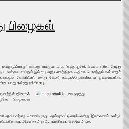
ு பிழைகள்
ோ மன்னுமுயிர்க்கு” என்பது வள்ளுவ மரபு. “கடிது ஓச்சி, மெல்ல எறிக; நெடிது
்டிய வள்ளுவமாயினும் இம்மரபு அறிவுலகத்திற்கு அதிகம் பொருந்தும் என்பதைச்
சுடாதபழம் வேண்டுமா”, என்று கேட்டு தமிழ்ப்பெருங்கவியான ஔவையாரின்
கிடையாது என்றது நக்கீரமரபு.
ாற்றின்பதிவாகக்
ொழிந்த பிழைகளை
ழ்ச்சி ஆகியவற்றை கொண்டிராது. ஆய்வுக்கட்டுரைக்கென்று இலக்கணம் உண்டு.
ுகிடக்கின்றன. ஆதலால் அது ஆராய்ச்சிக்கட்டுரையே அல்ல.