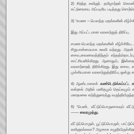
2) சிறந்த கவிஞர். தமிழாற்றல் கொ
கட்டுரையை அப்படியே படித்தது சொற்ப
3) “சமண – பௌத்த மதங்களின் வீழ்ச்ச
இது அப்பட்டமான வரலாற்றுத் திரிப்பு.
சமண-பௌத்த மதங்களின் வீழ்ச்சியே, 
சிறுபான்மையாக உலவி வந்தது. அதன் ம
சைவ,வைணவத்திற்கும் எந்தத்தொடர்
காட்சியளிக்கிறது. ஆனாலும், இன்ற
வரலாற்றைத் திரிக்கிறது. இது சைவ, 
முக்கியமான வரலாற்றுத்திரிப்பு ஒன்று
4) ஆண்டாளைக்
கண்டெடுக்கப்பட்ட 
என்றால் அதில் மனிதமும் தெய்வமும் க
மறைமலை எடுத்துரைத்து வருந்தியிருந்தத
5) “பெண், வீட்டுப்பொருளாகவும் வீட்
——
வைரமுத்து.
வீட்டுப்பொருள், பூட்டுப்பொருள், பாட
கவிஞரல்லவா? அழகாக எழுதியிருக்கிறா