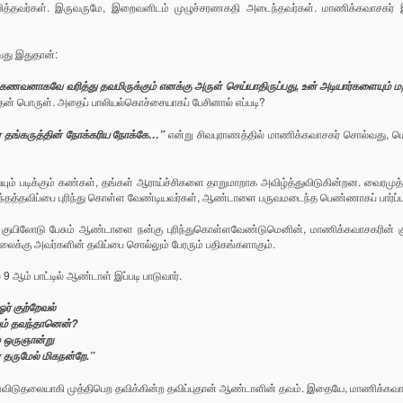
ித்தவர்கள். இருவருமே, இறைவனிடம் முழுச்சரணகதி அடைந்தவர்கள். மாணிக்கவா
வது இதுதான்:
கவே வரித்து தவமிருக்கும் எனக்கு அருள் செய்யாதிருப்பது, உன் அடியார்களையும் மறக்கும
தன் பொருள். அதைப் பாலியல்கொச்சையாகப் பேசினால் எப்படி?
என்று சிவபுராணத்தில் மாணிக்கவாசகர் சொல்வது, மெ
் தங்கருத்தின் நோக்கரிய நோக்கே…”
ையும் படிக்கும் கண்கள், தங்கள் ஆராய்ச்சிகளை தாறுமாறாக அவிழ்த்துவிடுகின்றன. வைரம
அந்தத்தவிப்பை புரிந்து கொள்ள வேண்டியவர்கள், ஆண்டாளை பருவமடைந்த பெண்ணாகப் பார்ப
ல் குயிலோடு பேசும் ஆண்டாளை நன்கு புரிந்துகொள்ளவேண்டுமெனின், மாணிக்கவாசகரின் குயி
லைக்கு அவர்களின் தவிப்பை சொல்லும் பேரரும் பதிகங்களாகும்.
 9 ஆம் பாட்டில் ஆண்டாள் இப்படி பாடுவார்.
ர் குற்றேவல்
யும் தவந்தானென்?
் ஒருஞான்று
 தருமேல் மிகநன்றே.”
டுவிடுதலையாகி முத்திபெற தவிக்கின்ற தவிப்புதான் ஆண்டாளின் தவம். இதையே, மாணிக்கவாசகர்