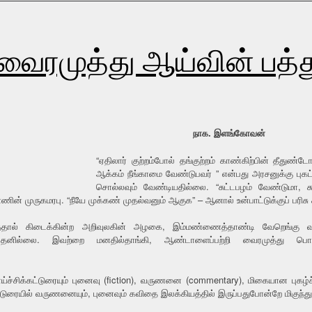
வைரமுத்து ஆய்வின் பத்த
நாக. இளங்கோவன்
“ஏதிலார் குற்றம்போல் தங்குற்றம் காண்கிற்பின் தீதுண்ட
ஆக்கம் நீங்காமை வேண்டுபவர் ” என்பது அரசனுக்கு புகட
சொல்லவும் வேண்டியதில்லை. “சுட்டபழம் வேண்டுமா, 
் முருகமரபு. “நீயே முக்கண் முதல்வனும் ஆகுக” – ஆனால் உன்பாட்டுக்குப் பரிசு 
்தால் கிடைக்கின்ற அறிவுலகின் அழகை, இம்மண்ணைத்தாண்டி வேறெங்கு வரல
்தேனில்லை. இவற்றை மனதில்தாங்கி, ஆண்டாளைப்பற்றி வைரமுத்து ப
ாய்ச்சிக்கட்டுரையும் புனைவு (fiction), வருணனை (commentary), மிகையான புக
்டுரையில் வருணனையும், புனைவும் கவிதை இலக்கியத்தில் இருப்பதுபோன்றே மிகுந்த