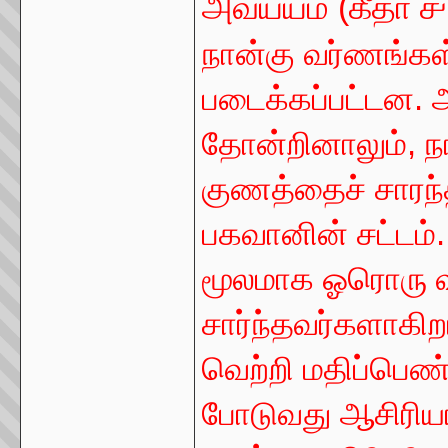
அவ்யயம்
(
கீதா 
நான்கு வர்ணங்கள
படைக்கப்பட்டன. 
தோன்றினாலும்
,
ந
குணத்தைச் சாரந்
பகவானின் சட்டம்
மூலமாக ஓரொரு 
சார்ந்தவர்களாகி
வெற்றி மதிப்ப
போடுவது ஆசிரியர