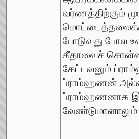
வர்ணத்திற்கும் மு
மொட்டைத்தலைக்க
போடுவது போல உள
கீதாவைச் சொன்ன
கேட்டவனும் ப்ரா
ப்ராம்ஹணன் அல்ல
ப்ராம்ஹணனாக இர
வேண்டுமானாலும் 