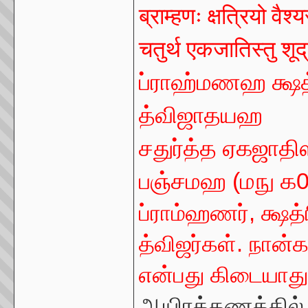
ब्राम्हणः क्षत्रियो वैश्
चतुर्थ एकजातिस्तु शू
ப்ராஹ்மணஹ க்ஷ
த்விஜாதயஹ
சதுர்த்த ஏகஜாதி
பஞ்சமஹ
(
மநு ௧
ப்ராம்ஹணர்
,
க்ஷத்
த்விஜர்கள். நான்
என்பது கிடையாது
ஆயிரக்கணக்கில் இ