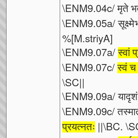
\ENM9.04c/
मृते
भर
\ENM9.05a/
सूक्ष्म
%[M.striyA]
\ENM9.07a/
स्वां
प
\ENM9.07c/
स्वं
च
\SC||
\ENM9.09a/
यादृशं
\ENM9.09c/
तस्मात
||\BC. \S
प्रयत्नतः