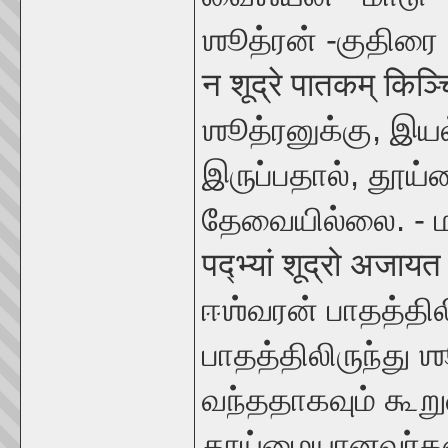
ஶூத்ரன் -குதிரை
न शूद्रे पातकम् किञ्
ஶூத்ரனுக்கு
,
இயல
இருப்பதால்
,
தூய்ம
தேவையில்லை. - 
पद्भ्यां शूद्रो अजायत 
ஈஶ்வரன் பாதத்தி
பாதத்திலிருந்து 
வந்ததாகவும் கூற
தூய்மையானவர்கள