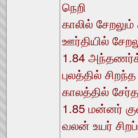
நெறி
காலில் சேறலும்
ஊர்தியில் சேறல
1.84
அந்தணர்க
புலத்தில் சிறந்த
காலத்தில் சேர
1.85
மன்னர் க
வலன் உயர் சிறப்