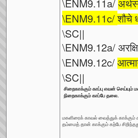
\ENM9.11a/
अर्थस
\ENM9.11c/
शौचे
ध
\SC||
\ENM9.12a/
अरक्ष
\ENM9.12c/
आत्मा
\SC||
சிறைகாக்கும் காப்பு எவன் செய்யும் ம
நிறைகாக்கும் காப்பே தலை.
மகளிரைக் காவல் வைத்துக் காக்கும்
தம்மைத் தான் காக்கும் கற்பே சிறிந்தத