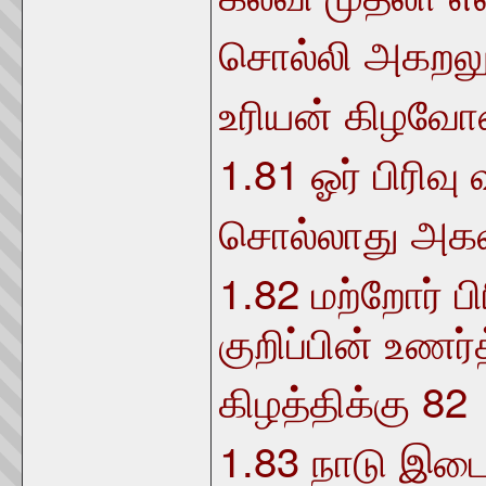
சொல்லி அகறலு
உரியன் கிழவோன
1.81
ஓர் பிரிவ
சொல்லாது அகலி
1.82
மற்றோர் ப
குறிப்பின் உணர்
82
கிழத்திக்கு
1.83
நாடு இடைப