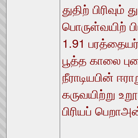
துதிற் பிரிவும்
பொருள்வயிற் ப
1.91
பரத்தையர்
பூத்த காலை 
நீராடியபின் ஈரா
கருவயிற்று உற
பிரியப் பெறாஅ