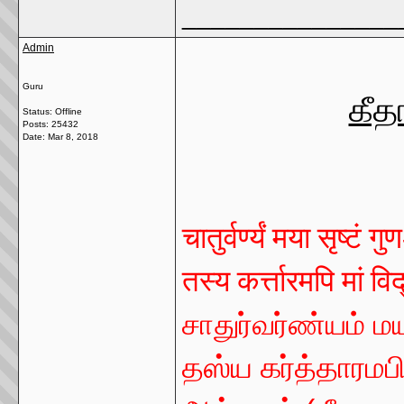
_______________
Admin
Guru
கீத
Status: Offline
Posts: 25432
Date:
Mar 8, 2018
चातुर्वर्ण्यं मया सृष्ट
तस्य कर्त्तारमपि मां व
சாதுர்வர்ண்யம் 
தஸ்ய கர்த்தாரமபி