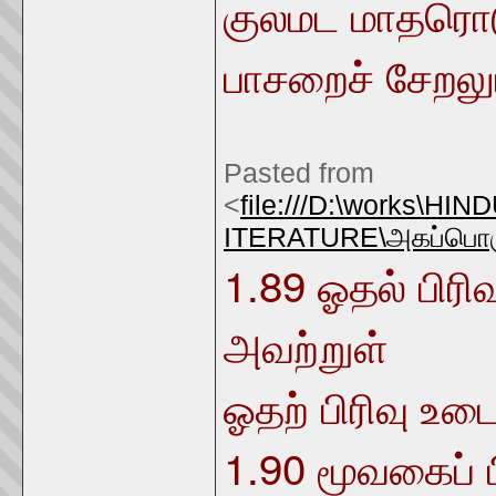
குலமட மாதரொட
பாசறைச் சேறல
Pasted from
<
file:///D:\works\
ITERATURE\
அகப்பொர
1.89
ஓதல் பிரிவ
அவற்றுள்
ஓதற் பிரிவு உ
1.90
மூவகைப் ப