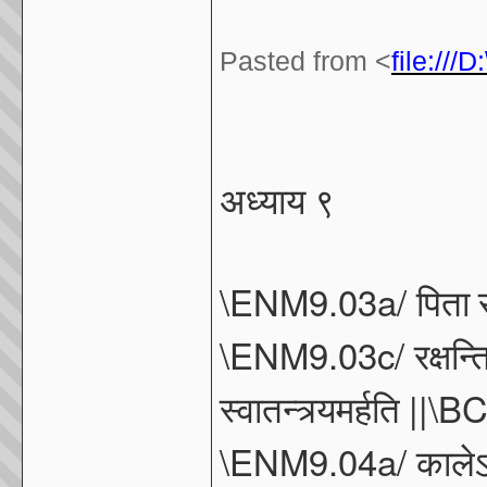
Pasted from <
file://
अध्याय
९
\ENM9.03a/
पिता
\ENM9.03c/
रक्षन्त
||\BC
स्वातन्त्र्यमर्हति
\ENM9.04a/
काले