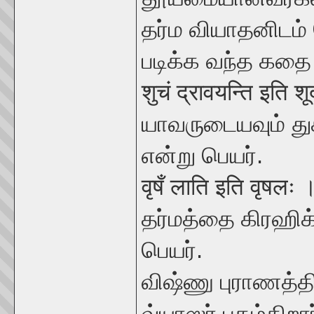
தர்ம வியாதனிடம்
படிக்க வந்த கதை
शुचं द्रावयन्ति इति शू
யாவருடையவும் து
என்று பெயர்.
वृषँ लाति इति वृषलः 
தர்மத்தை கிரஹிக்
பெயர்.
விஷ்ணு புராணத்த
வ்யாஸர் புகழ்கிறார