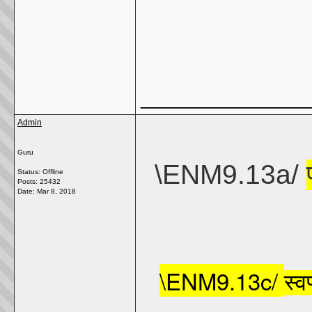
_______________
Admin
Guru
\ENM9.13a/
Status: Offline
Posts: 25432
Date:
Mar 8, 2018
\ENM9.13c/
स्व