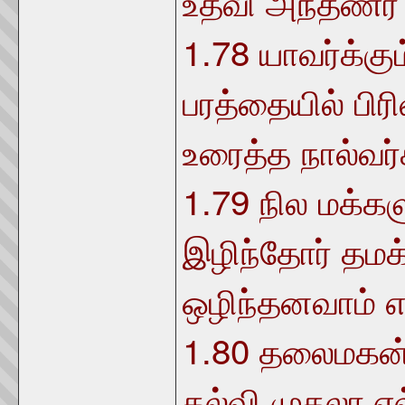
உதவி அந்தணர் 
1.78
யாவர்க்கும
பரத்தையில் பிரி
உரைத்த நால்வர்
1.79
நில மக்களு
இழிந்தோர் தமக
ஒழிந்தனவாம் எ
1.80
தலைமகன் 
கல்வி முதலா எ