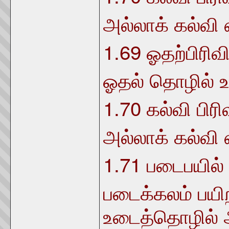
அல்லாக் கல்வி எ
1.69
ஓதற்பிரிவி
ஓதல் தொழில் உர
1.70
கல்வி பிரி
அல்லாக் கல்வி எ
1.71
படைபயில் 
படைக்கலம் பயிற
உடைத்தொழில் 