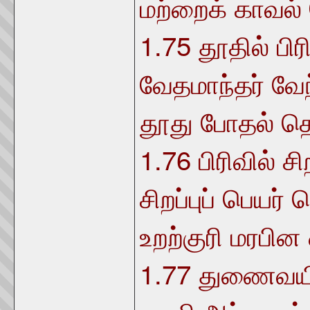
மற்றைக் காவல்
1.75
தூதில் பிர
வேதமாந்தர் வேந
தூது போதல் தொ
1.76
பிரிவில் சிற
சிறப்புப் பெயர்
உறற்குரி மரபின
1.77
துணைவயில