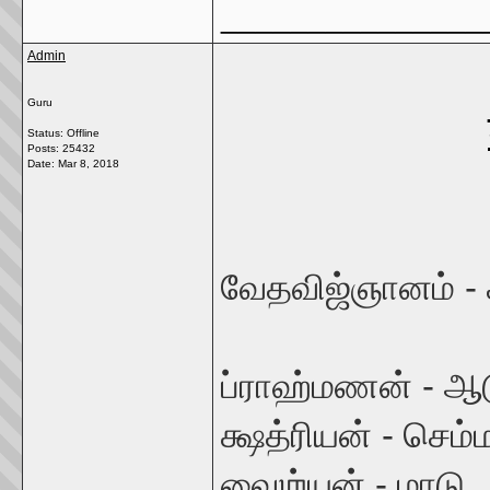
_______________
Admin
Guru
Status: Offline
Posts: 25432
Date:
Mar 8, 2018
வேதவிஜ்ஞானம் - க
ப்ராஹ்மணன் - ஆ
க்ஷத்ரியன் - செம
வைஶ்யன் - மாடு