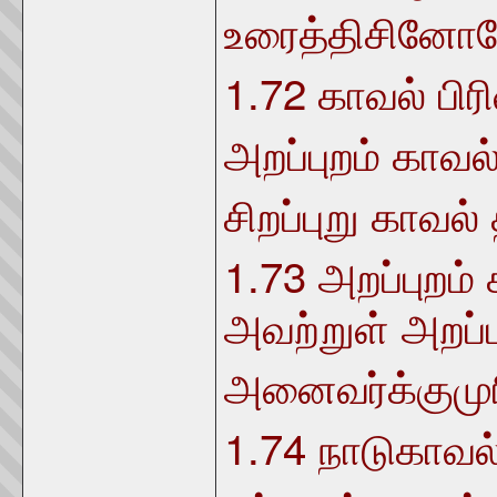
உரைத்திசினோர
1.72
காவல் பி
அறப்புறம் காவல
சிறப்புறு காவல
1.73
அறப்புறம்
அவற்றுள் அறப்ப
அனைவர்க்குமு
1.74
நாடுகாவல