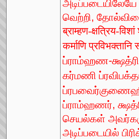
அடிப்படையிலேய
வெற்றி
,
தோல்வியை
ब्राम्हण-क्षत्रिय-विशां
कर्माणि प्रविभक्तानि 
ப்ராம்ஹண-க்ஷத்ர
கர்மணி ப்ரவிபக்
ப்ரபவைர்குணை
ப்ராம்ஹணர்
,
க்ஷத்
செயல்கள் அவர்க
அடிப்படையில் பிரி