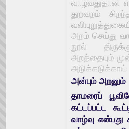
வாழ்வதுதான் என
துறவறம் சிறந
வலியுறுத்துக
அறம் செய்து வா
நூல் திருக்க
அறத்தையும் முன
அடுக்கடுக்காய் 
அன்பும் அறனும்
தாமரைப் பூவி
கட்டப்பட்ட க
வாழ்வு என்பது 