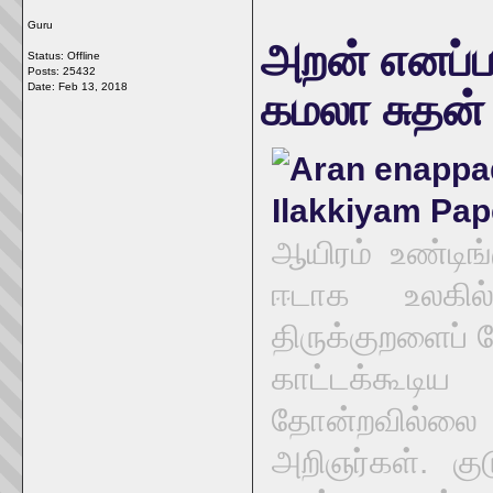
Guru
அறன் எனப்ப
Status: Offline
Posts: 25432
Date:
Feb 13, 2018
கமலா சுதன்
ஆயிரம் உண்டிங்
ஈடாக உலகில்
திருக்குறளைப்
காட்டக்கூட
தோன்றவில்லை
அறிஞர்கள். கு