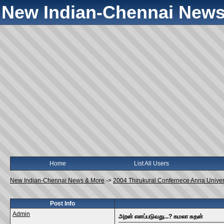
New Indian-Chennai News
Home
List All Users
New Indian-Chennai News & More
->
2004 Thirukural Confernece Anna Univer
Post Info
Admin
அறன் எனப்படுவது...? கமலா சுதன்