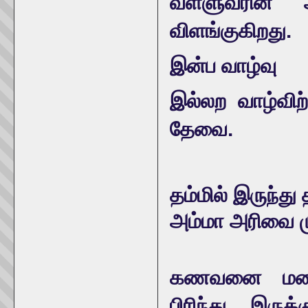
வள்ளுவரின் அ
விளங்குகிறது.
இன்ப வாழ்வு
இல்லற வாழ்விற
தேவை.
தம்மில் இருந்து
அம்மா அரிவை ம
கணவனை மன
பிரிந்து இருக