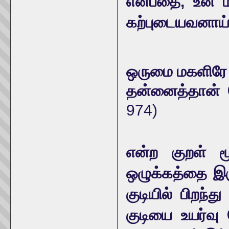
என்பதை, உன் 
கற்புடையவனாய்
ஒருமை மகளிரே 
தன்னைத்தான்
974)
என்ற குறள் மூல
ஒழுக்கத்தை இர
குடியில் பிறந்
குடியை உயர்வு