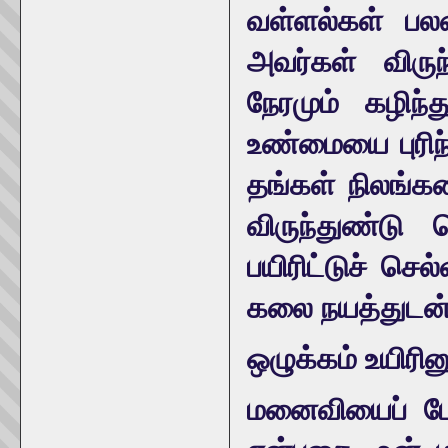
வள்ளல்கள் பலர
அவர்கள் விருந
நேரமும் கழிந
உண்மையை புரிந்
தங்கள் நிலங்க
விருந்துண்டு
பயிரிட்டுச் செ
கலை நயத்துடன் 
ஒழுக்கம் உயிரினு
மனைவியைப் போ