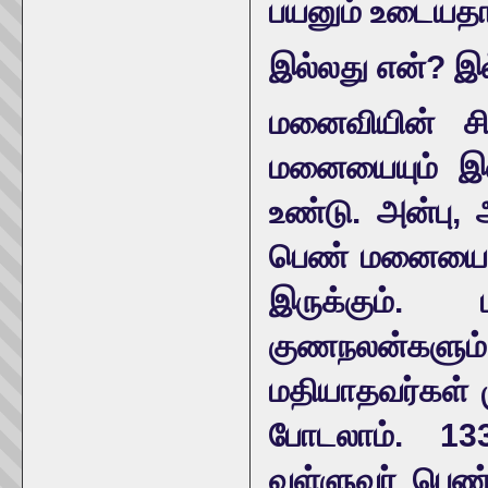
பயனும் உடையதாய
இல்லது என்? இ
மனைவியின் சிற
மனையையும் இல்
உண்டு. அன்பு,
பெண் மனையை ஆ
இருக்கும்.
குணநலன்களு
மதியாதவர்கள் 
போடலாம். 133
வள்ளுவர் பெண்