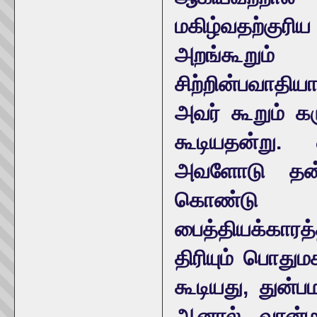
மகிழ்வதற்குரி
அறங்கூறு
சிற்றின்பவாதிய
அவர் கூறும் க
கூடியதன்று.
அவளோடு தன் 
கொண்டு 
பைத்தியக்கார
திரியும் பொதும
கூடியது, துன்பம
ஆனால் வான்ம