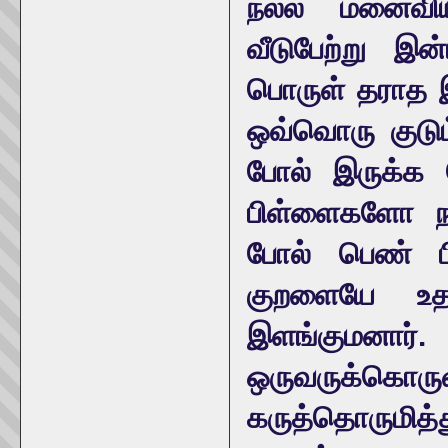
நல்ல மனைவிய
வீடுபேற்று இ
பொருள் தராத இ
ஒவ்வொரு குடும்
போல் இருக்க வ
பிள்ளைகளோ நாற
போல் பெண் பி
குறளையே உதா
இளங்குமனா
ஒருவருக்கொரு
கருத்தொருமித்து