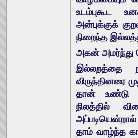
உடம்புகூட உன
அன்புக்குக் கு
நிறைந்த இல்லத்
அகன் அமர்ந்து 
இல்லறத்தை ந
விருந்தினரை மு
தான் உண்டு 
நிலத்தில் வ
அப்படியென்றால
தாம் வாழ்ந்த க