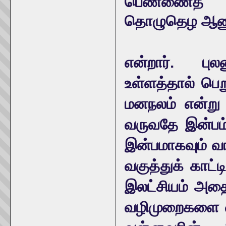
பெண்ணைத்
தொழுதெழ ஆணுக்
என்றார். புல
உள்ளத்தால் ப
மனநலம் என்று வ
வருவதே இன்பம்
இன்பமாகவும் 
வகுத்துக் காட்
இலட்சியம் அத
வழிமுறைகளை வள்