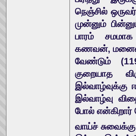
நெஞ்சில் ஒருவர
முன்னும் பின்ன
பாரம் சமமாக
கணவன், மனைவி 
வேண்டும் (11
குறையாத விர
இல்வாழ்வுக்க
இல்வாழ்வு வித
போல் என்கிறார்
வாய்ச் சுவைக்க