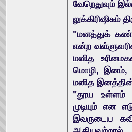
வேறெதுவும் இல்
லுக்கிரிஷிசும் 
"மனத்துக் கண
என்ற வள்ளுவரின
மனித உரிமைகள
மொழி, இனம், 
மனித இனத்தின்
"தூய உள்ளம்
முடியும் என எட
இவருடைய கவித
ஆகியவற்றால் 