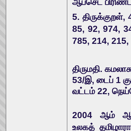
ஆப்செட் பிரிண்டர
5. திருக்குறள்,
85, 92, 974, 3
785, 214, 215,
திருமதி. கமலாச
53/இ, டைப் 1 குட
வட்டம் 22, நெய்
2004 ஆம் ஆண
உலகத் தமிழாரா