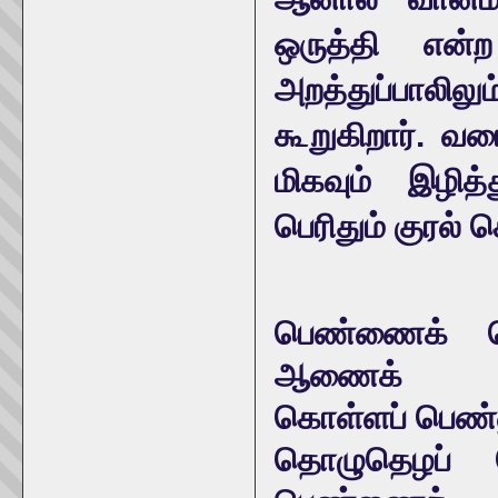
ஒருத்தி என்
அறத்துப்பாலிலு
கூறுகிறார். வ
மிகவும் இழித்
பெரிதும் குரல்
பெண்ணைக் கொ
ஆணைக்
கொள்ளப் பெண்
தொழுதெழப் ப