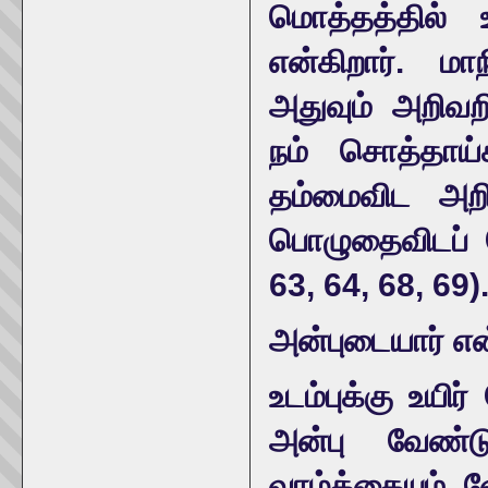
மொத்தத்தில் உ
என்கிறார். மா
அதுவும் அறிவற
நம் சொத்தாய்
தம்மைவிட அறி
பொழுதைவிடப் 
63, 64, 68, 69)
அன்புடையார் என்ப
உடம்புக்கு உயிர
அன்பு வேண்டு
வாழ்க்கையும் வ