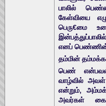
பாலில் பெண்
கேள்வியை எழு
பெரு€மை உடைத
இன்பத்துப்பாலி
எனப் பெண்ணின்
தம்மின் தம்மக
பெண் என்பவள
வாழ்வில் அவள்
என்றும், அம்மக
அவர்கள் கைப