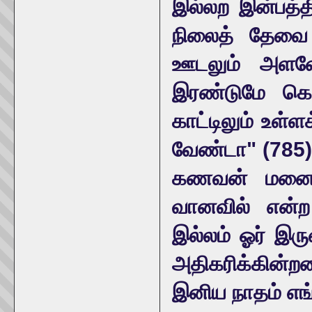
இல்லற இன்பத்த
நிலைத் தேவை 
ஊடலும் அளவோட
இரண்டுமே கெட்
காட்டிலும் உள்ள
வேண்டா" (785)
கணவன் மனைவி
வானவில் என்
இல்லம் ஓர் இர
அதிகரிக்கின்
இனிய நாதம் எங்ங