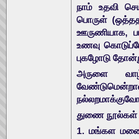
நாம் உதவி செய
பொருள் (ஒத்ததற
ஊருணியாக, பய
உணவு கொடுப்போ
புகழோடு தோன்
அருளை வாழ்
வேண்டுமென்றா
நல்லறமாக்குவோ
துணை நூல்கள்
1. மங்கள மனைய