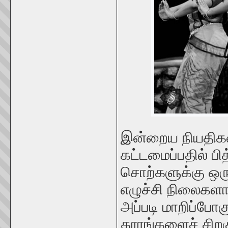
இன்றைய நியதிக
கட்டமைப்பதில் பி
சொற்களுக்கு ஒர
எழுச்சி நிலைக
அப்படி மாறிப்போ
தூரங்களைச் சிற