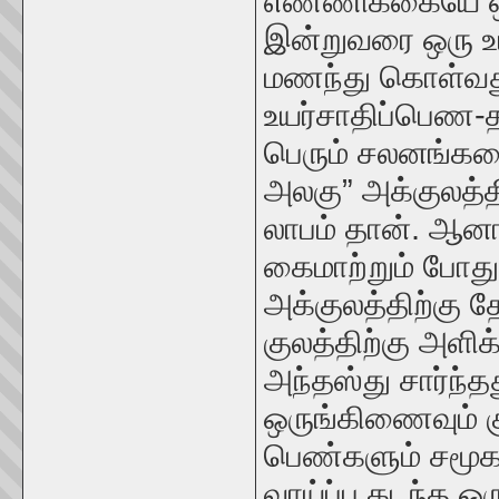
எண்ணிக்கையே ஒரு
இன்றுவரை ஒரு உ
மணந்து கொள்வது 
உயர்சாதிப்பெண-
பெரும் சலனங்களை
அலகு” அக்குலத்திற
லாபம் தான். ஆனா
கைமாற்றும் போத
அக்குலத்திற்கு
குலத்திற்கு அளி
அந்தஸ்து சார்ந்த
ஒருங்கிணைவும் 
பெண்களும் சமூகப
வாய்ப்பு கடந்த ஒ