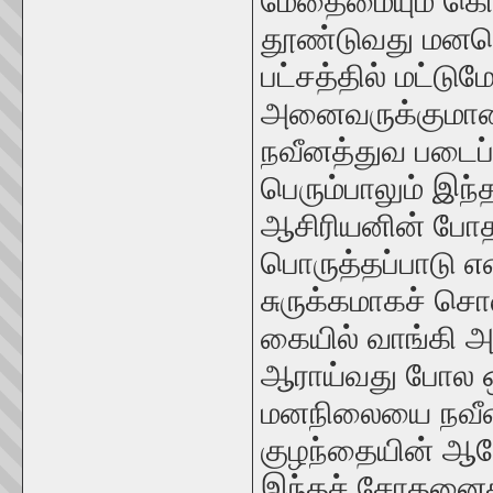
மேதைமையும் கொண
தூண்டுவது மனவெ
பட்சத்தில் மட்டு
அனைவருக்குமானத
நவீனத்துவ படைப்
பெரும்பாலும் இந்
ஆசிரியனின் போத
பொருத்தப்பாடு 
சுருக்கமாகச் ச
கையில் வாங்கி 
ஆராய்வது போல ஒரு
மனநிலையை நவீனத்
குழந்தையின் ஆர
இந்தச் சோதனைகள