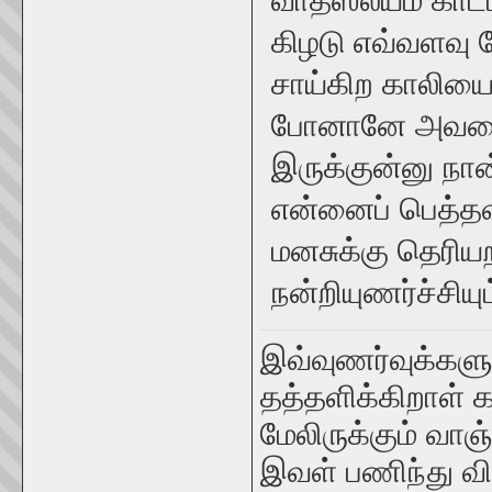
வாத்ஸல்யம் காட
கிழடு எவ்வளவு 
சாய்கிற காலியை 
போனானே அவனை வ
இருக்குன்னு ந
என்னைப் பெத்த
மனசுக்கு தெரியற
நன்றியுணர்ச்சியு
இவ்வுணர்வுக்களு
தத்தளிக்கிறாள் 
மேலிருக்கும் வா
இவள் பணிந்து வ