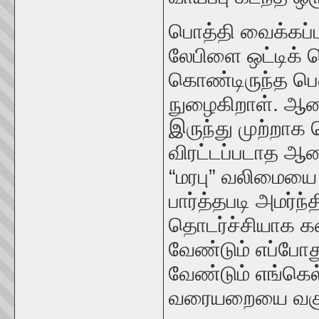
பொத்தி வைக்கப்
லேபிளை ஒட்டிக் 
கொண்டிருந்த பெ
நுழைகிறாள். ஆன
இருந்து முற்றாக 
விரட்டப்படாத ஆன
“மரபு” வலிமையை 
பார்த்தபடி அமர்
தொடர்ச்சியாக 
வேண்டும் எப்போத
வேண்டும் எங்கெல
வரையறையை வகுத்