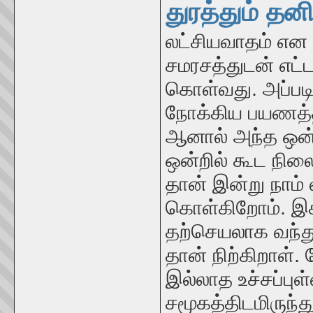
துரத்தும் த
லட்சியவாதம் என
சமரசத்துடன் எட்ட
கொள்வது. அப்ப
நோக்கிய பயணத்தி
ஆனால் அந்த ஒன்ற
ஒன்றில் கூட நில
தான் இன்று நாம்
கொள்கிறோம். இக்
தற்செயலாக வந்துவ
தான் நிற்கிறாள். 
இல்லாத உச்சப்பு
சமூகத்திடமிருந்