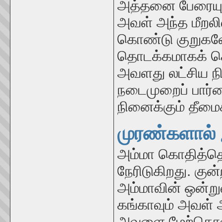
அத்தனை பேரையும
அவள் அந்த மீறலி
கொண்டு குறுக
தொடக்கமாகக் கொ
அவளது லட்சிய 
நடைமுறைப் பார்
நினைக்கும் தீமை
முரண்களால் 
அம்மா கொதித்தெ
நேரிடுகிறது. கு
அம்மாவின் ஒன்ற
கங்காவும் அவள் 
அவளை மேற்கொண்ட