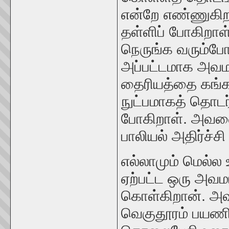
என்றே எண்ணுகிற
தள்ளிப் போகிறாள
நெருங்க வரும்ப
அப்பட்டமாக அவமத
தைரியத்தை கங்கா
நுட்பமாகத் தொடர
போகிறாள். அவளை
பாலியல் அதிர்ச்
எல்லாமும் மெல்ல 
ஏற்பட்ட ஒரு அவம
கொள்கிறான். அ
வெகுதூரம் பயணி