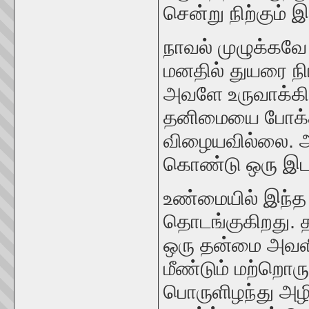
சென்று நிற்கும் 
நாவல் முழுக்கவே
மனதில் துயரை ந
அவளே உருவாக்கி
தனிமையை போக்கி
விழையவில்லை. அ
கொண்டு ஒரு இடத்
உண்மையில் இந்த ந
தொடங்குகிறது. 
ஒரு தன்மை அவளில
மீண்டும் மற்றொரு
பொருளிழந்து அழி