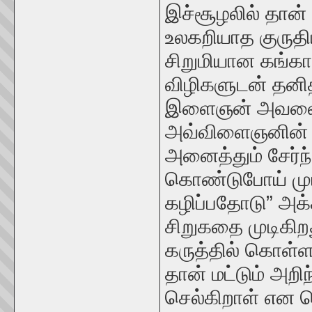
இச்சூழலில் தான்
உலகறியாத குருதி
சிறுமியான கங்கா
விழிகளுடன் தனித
இளைஞன் அவளை கா
அவ்விளைஞனின்
அனைத்தும் சேர்ந
கொண்டுபோய் முடி
கழிப்பதோடு” அக்
சிறுகதை முடிகிற
கருத்தில் கொள்
தான் மட்டும் அற
செல்கிறாள் என ஜ