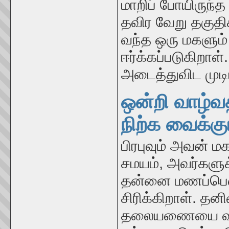
மாறிப் போயிருந
தவிர வேறு தகுத
வந்த ஒரு மகளும
ஈர்க்கப்படுகிறாள்
அடைத்துவிட முடிய
ஒன்றி வாழ்வத
நிற்க வைக்கும
பிரபுவும் அவன் மக
சமயம், அவர்களுக
தன்னை மணப்பெ
சிரிக்கிறாள். தன
தலையணையை வர