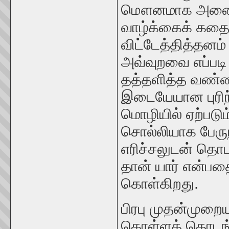
மௌனமாக அனைத்தைய
வாழ்க்கைக் கதை
விட்டேத்தித்தன
அவ்வுறவை எப்படி
தத்தளித்த வண்ண
இடையேயான புரிந்
மொழியில் ஏற்படு
சொல்லியாக பேருந
எரிச்சலுடன் தொட
தான் யார் என்பத
கொள்கிறது.
பிரபு முதன்முறை
கொள்ளத் தொடங்க