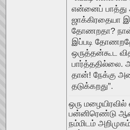
என்னைப் பாத்து
ஜாக்கிரதையா இ
தோணறதா? நான் ப
இப்படி தோணறதே
ஒருத்தன்கூட வி
பார்த்ததில்லை
தான்! நேக்கு அ
தடுக்கறது”.
ஒரு மழையிரவில் ஏற
பன்னிரெண்டு ஆண்
நம்மிடம் அறிமுக