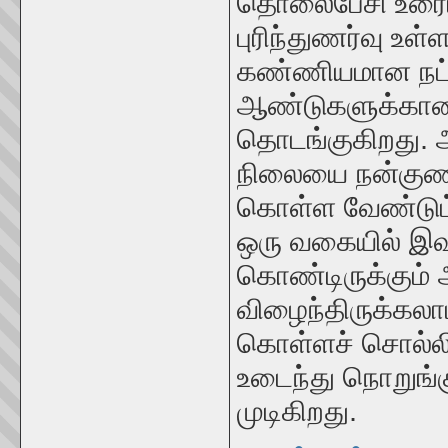
தொலைபேசி உரைய
புரிந்துணர்வு உள
கண்ணியமான நட்ப
ஆண்டுகளுக்கான 
தொடங்குகிறது.
நிலையை நன்குண
கொள்ள வேண்டும் 
ஒரு வகையில் இவள
கொண்டிருக்கும
விழைந்திருக்கலாம
கொள்ளச் சொல்லி
உடைந்து நொறுங்க
முடிகிறது.