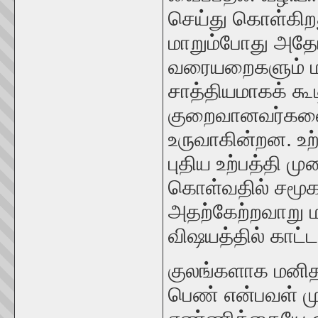
செய்து கொள்கிறத
மாறும்போது அதோட
வரையறைகளும் மா
சாத்தியமாகக் க
குறைவானவர்களைப
உருவாகின்றன. உற்
புதிய உற்பத்தி 
கொள்வதில் சமூகம்
அதற்கேற்றவாறு ம
விஷயத்தில் காட்ட
குலங்களாக மனி
பெண் என்பவள் மு