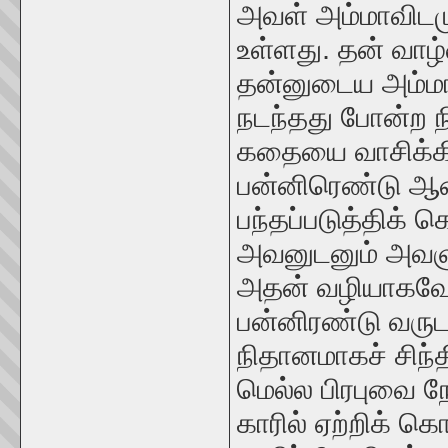
அவள் அம்மாவிடமு
உள்ளது. தன் வாழ
தன்னுடைய அம்மா 
நடந்தது போன்ற 
கதையை வாசிக்கி
பன்னிரெண்டு ஆண
பந்தப்படுத்திக் 
அவனுடனும் அவளுக்
அதன் வழியாகவே 
பன்னிரண்டு வரு
நிதானமாகச் சிந்
மெல்ல பிரபுவை ந
காரில் ஏற்றிக் 