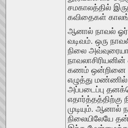
சமகாலத்தில் இர
கவிதைகள் காலங்
ஆனால் நாவல் ஓர்
வடிவம். ஒரு நாவல
நிலை அவ்வுரையாட
நாவலாசிரியனின்
கணம் ஒன்றினை ப
எழுத்து மண்ணில் 
அப்படைப்பு தனக
எதார்த்தத்திற்க
முடியும். ஆனால் 
நிலையிலேயே தன்