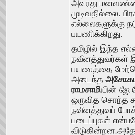
அவரது மனவண்ண
முடிவதில்லை. ப
எல்லைகளுக்கு நட
பயணிக்கிறது.
தமிழில் இந்த எ
நவீனத்துவர்கள் 
பயணத்தை மேற்க
அடைந்த
அசோகமி
ராமசாமி
யின்
ஜே
.
ஒருவித சொந்த ச
நவீனத்துவப் போக
படைப்புகள் என்ப
விடுகின்றன.அதே