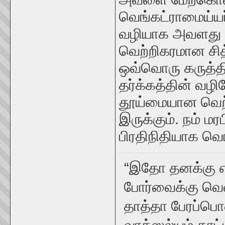
வெங்கட்ராமைய்யர
வழியாக அவளது உ
வெற்றிகரமான சித
ஒவ்வொரு கருத்தி
தர்க்கத்தின் வழி
தூய்மையான வெற
இருக்கும். நம் ம
பிரதிநிதியாக வெங
“இதோ தனக்கு எ
போர்வைக்கு வெ
தாத்தா பேரப்ப