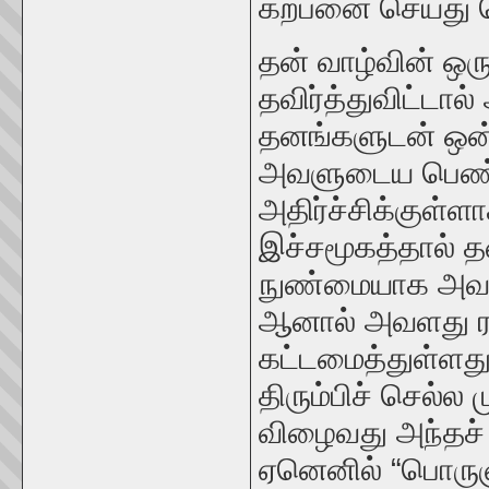
கற்பனை செய்து 
தன் வாழ்வின் ஒர
தவிர்த்துவிட்டால
தனங்களுடன் ஒன்ற
அவளுடைய பெண்
அதிர்ச்சிக்குள்ள
இச்சமூகத்தால் 
நுண்மையாக அவமான
ஆனால் அவளது ர
கட்டமைத்துள்ளது.
திரும்பிச் செல்
விழைவது அந்தச் 
ஏனெனில் “பொரு