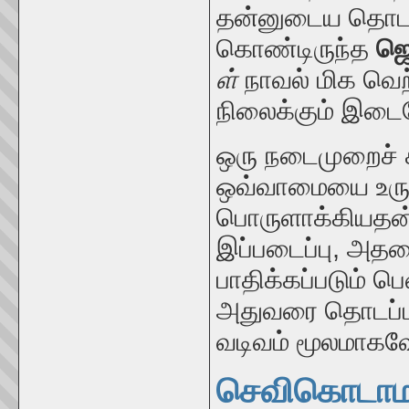
தன்னுடைய தொடக்
கொண்டிருந்த
ஜெ
ள்
நாவல் மிக வெற்
நிலைக்கும் இடை
ஒரு நடைமுறைச் ச
ஒவ்வாமையை உருவா
பொருளாக்கியதன் 
இப்படைப்பு, அதன
பாதிக்கப்படும் ப
அதுவரை தொடப்பட
வடிவம் மூலமாகவே 
செவிகொடாமல்