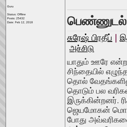
Guru
பெண்ணுடல் 
Status: Offline
Posts: 25432
Date:
Feb 12, 2018
சுரேஷ் பிரதீப்
|
இ
அச்சிடு
யாதும் ஊரே என்
சிந்தையில் எழுந
தொல் வேதங்களில
தொடும் பல வரிகள
இருக்கின்றனர். ரி
ஜெயமோகன் மொழிப
போது அவ்வரிகளை