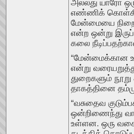
அல்லது யாரோ ஒ
எண்ணிக் கொள்கி
மேன்மையை நிறைக
என்ற ஒன்று இருப
கலை நீடிப்பதற்க
“மேன்மைக்கான உ
என்று வரையறுத்
துறைகளும் நூற
தாகத்தினை தம்ம
“வசுதைவ குடும்ப
ஒன்றிணைந்து வா
உள்ளன. ஒரு வக
கடத்திக் கொடுப்