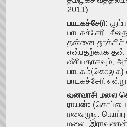
2011)
பாடகச்சேரி:
கும
பாடகச்சேரி.
சீதை
தன்னை தூக்கிச்
என்பதற்காக தன
வீசியதாகவும், அ
பாடகம்
(கொலுசு)
பாடகச்சேரி என்று
வனவாசி மலை க
ராயன்:
(
கொப்பை
மலைமுடி. கொப்ப
மலை.
இராவணன் ச