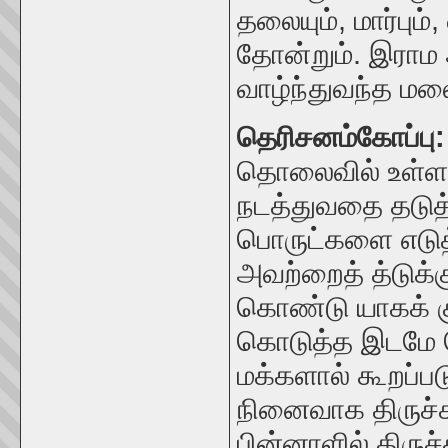
தலையும்
,
மார்பும்
,
தோன்றும்
. இராம
வாழ்ந்துவந்த ம
தெரிசனம்கோப்பு
தொலைவில் உள்ள
நடத்துவதை தடுத
பொருட்களை எடுத்
அவற்றைத் த்டுக்
கொண்டு யாகக் க
கொடுத்த இடமே த
மக்களால் கூறப்ப
நினைவாக திருச்ச
பின்னாளில் திரு