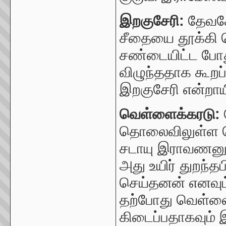
இறகுசேரி:
தேவ
சீதையை தூக்கி 
சண்டையிட்ட போது
விழுந்ததாக கூறப்
இறகுசேரி என்றாயி
வெள்ளைக்கரடு:
தொலைவிலுள்ள வெ
சடாயு இராவணனுடன்
அது உயிர் துறந
செய்தனன் எனவும் 
தற்போது வெள்
கிடைப்பதாகவும் இ