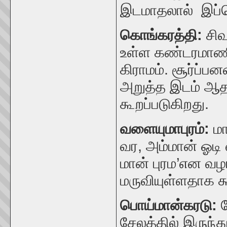
இடமாதலால் இப்பெ
கொங்கரத்தி:
சிவ
உள்ள
கண்டரமாணிக
கிராமம். சூர்ப
அறுத்த இடம் ஆதல
கூறப்படுகிறது.
வளையுமாபுரம்:
ம
வர, அம்மான் ஓட
மான் புரம’என வழங
மருவியுள்ளதாக கூ
பொய்மான்கரடு:
சேலத்தில் இருந்