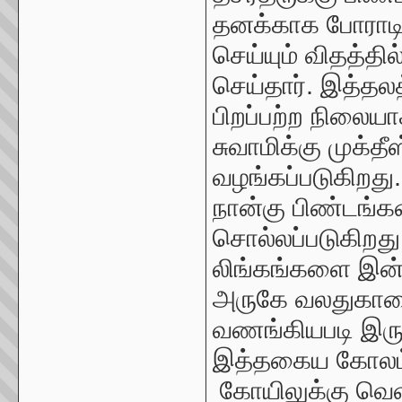
தனக்காக போராடி 
செய்யும் விதத்தில
செய்தார்.
இத்தலத
பிறப்பற்ற நிலைய
சுவாமிக்கு முக்தீ
வழங்கப்படுகிறது. 
நான்கு பிண்டங்க
சொல்லப்படுகிறது.
லிங்கங்களை இன்ற
அருகே வலதுகாலை 
வணங்கியபடி இருக
இத்தகைய கோலம் 
கோயிலுக்கு வெள