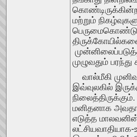
கொண்டிருக்கின்றன
மற்றும் நிகழ்வுகள
பெருமைகொண்டு,
திருக்கோயில்கள
முன்னிலைப்படுத்த
முழுவதும் பரந்து
வால்மீகி முனி
இவ்வுலகில் இரு
நிலைத்திருக்கும்
மனிதனாக அவதா
எடுத்த
மாலவனின
லட்சியவாதியாக-உ