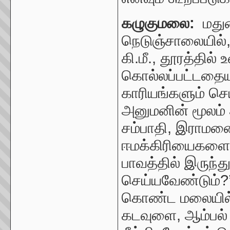
கழுகுமலை:
மது
நெடுஞ்சாலையில்
கி.மீ.
,
தூரத்தில்
கொல்லப்பட்டதையு
காரியங்களும் செய
அனுமனின் மூலம்
சம்பாதி
,
இராமன
ஈமக்கிரியைகளைச்
பாவத்தில் இருந்த
செய்யவேண்டும்
?
கொண்ட மலையில
கடவுளை
,
ஆம்பல் 