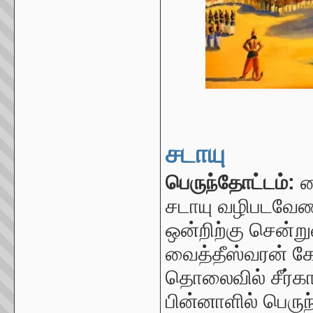
சடாயு
பெருந்தோட்டம்:
வ
சடாயு வழிபடவேண்
ஒன்றிற்கு சென்ற
வைத்தீஸ்வரன் க
தொலைவில்
சீர்
பின்னாளில் பெருந