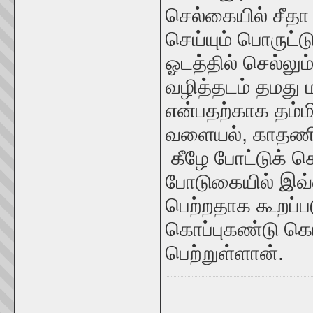
செல்கையில் சீத
செய்யும் பொருட்
ஓடத்தில் செல்லும
வழித்தடம் தமது 
என்பதற்காக தம்ம
வளையல்
,
காதண
கீழே போட்டுக் 
போடுகையில் இவ்வ
பெற்றதாக கூறப்ப
கொப்புகண்டு கொ
பெற்றுள்ளான்.