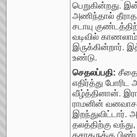
பெறுகின்றது.
இன்
அணிந்தால் தீராத 
சடாயு குண்டத்தி
வடிவில் காணலாம்.
இருக்கின்றார். இத
உண்டு.
செதலப்பதி:
சீதை
எதிர்த்து போரி
வீழ்த்தினான். இர
ராமனின் வனவாசக
இறந்துவிட்டார்.
தலத்திற்கு வந்து
தசரதருக்கு பிண்ட