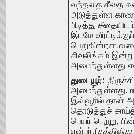
வந்ததை சீதை கண
அடுத்துள்ள காண
பிடித்து சீதையி
இடமே வீரட்டிக்கு
பெறுகின்றன.
வனவ
சிவலிங்கம் இன்றும
அமைந்துள்ளது என
துடையூர்:
திருச்
அமைந்துள்ளது.ம
இவ்வூரில் தான் 
தொடுத்துச் சாய்
பெயர் பெற்று, பி
என்பர்.(
சக்திவிக