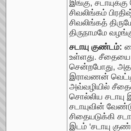
இங்கு
,
சடாயுக்கு
சிவலிங்கம் பிரதி
சிவலிங்கத் திரும
திருநாமமே வழங்க
சடாயு குண்டம்:
வ
உள்ளது.
சீதையை 
சென்றபோது
,
அத
இராவணன் வெட்டி 
அவ்வழியில் சீதை
சொல்லிய
ச
டாயு 
சடாயுவின் வேண்
சிதையடுக்கி சட
இடம்
‘ச
டாயு குண்