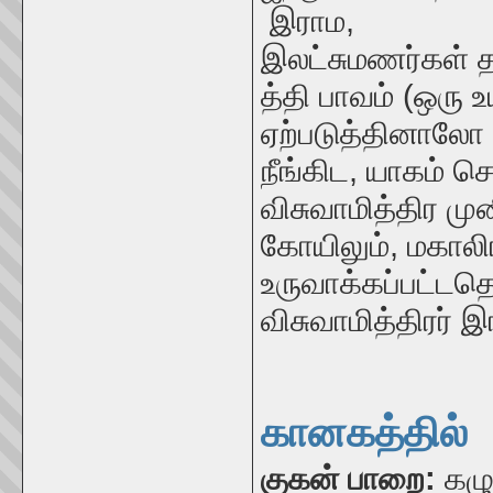
இராம,
இலட்சுமணர்கள்
த்தி பாவம்
(
ஒரு உ
ஏற்படுத்தினாலோ
நீங்கிட
,
யாகம் செ
விசுவாமித்திர 
கோயிலும்
,
மகாலிங
உருவாக்கப்பட்டதெ
விசுவாமித்திரர் இ
கானகத்தில்
குகன் பாறை:
கழு