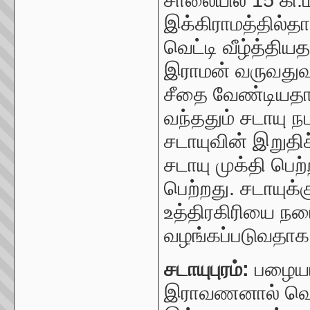
சாலையில்
15
கி
இக்கிராமத்தில்
வெட்டி வீழ்த்திய
இராமன் வருவதுவர
சீதை வேண்டியத
வந்ததும் சடாயு நட
சடாயுவின் இறுத
சடாயு முக்தி பெற
பெற்றது. சடாயுக்க
உத்திரகிரியை நட
வழங்கப்படுவதாக 
சடாயுபுரம்:
பழையாற
இ
ராவணனால் வெட்