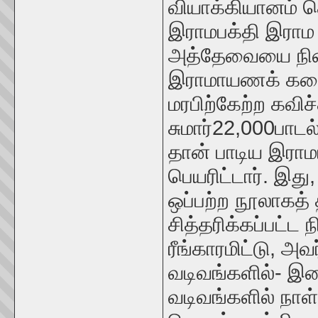
வியாக்கியானம் ச
இராமபக்தி இரா
அத்தேவையை நிறை
இராமாயணக் கதைய
மரபிற்கேற்ற
கவிச்
சுமார்
22
,
000பாடல
தான் பாடிய இரா
பெயரிட்டார். இத
ஒப்பற்ற நூலாகத்
சித்தரிக்கப்பட்ட
ரீங்காரமிட்டு, அ
வடிவங்களில்- இ
வடிவங்களில் நாள