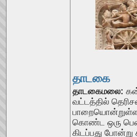
தாடகை
தாடகைமலை:
கன
வட்டத்தில் தெரிச
பாறையொன்றுள்ள
கொண்ட ஒரு பெ
கிடப்பது போன்று