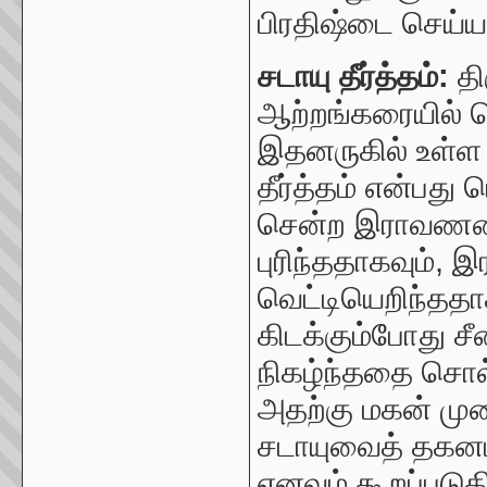
பிரதிஷ்டை செய்யப
சடாயு தீர்த்தம்:
த
ஆற்றங்கரையில் 
இதனருகில் உள்ள நத
தீர்த்தம் என்பது 
சென்ற இராவணனைத
புரிந்ததாகவும்
வெட்டியெறிந்தத
கிடக்கும்போது ச
நிகழ்ந்ததை சொல்ல
அதற்கு மகன் மு
சடாயுவைத் தகனம்
எனவும் கூறப்படுக