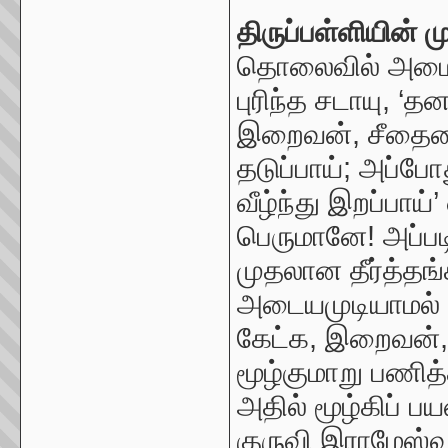
திருப்பள்ளியின் ம
தொலைவில் அமைந
புரிந்த சடாயு, ‘
இறைவன், சீதையை
தடுப்பாய்; அப்ப
வீழ்ந்து இறப்பாய்
’
பெருமானே! அப்பட
முதலான தீர்த்தங்
அடையமுடியாமல் ப
கேட்க, இறைவன், ம
மூழ்குமாறு பணித்
அதில் மூழ்கிப்
குருவி இராமேஸ்வர