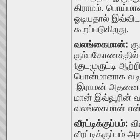
கிராமம். பொய்மா
ஓடியதால் இவ்விட
கூறப்படுகிறது.
வலங்கைமான்:
க
கும்பகோணத்தில் 
t
குடமுருட்டி ஆற்
பொன்மானாக வடிவ
இராமன் அதனை து
மான் இவ்வூரின் வ
வலங்கைமான் என்ற
வீரட்டிக்குப்பம்:
வி
வீரட்டிக்குப்பம்
அம