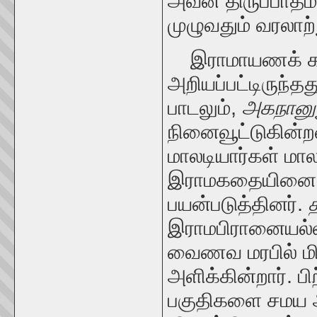
அவன் திருப்பாதம
முழுவதும் வரலாற
இராமாயணக் கத
அறியப்பட்டிருந்
பாடலும்
,
அகநானு
நினைவூட்டுகின்
மாலடியார்கள் மா
இராமகதையினை ஒ
பயன்படுத்தினர்.
இராமபிரானையல்லா
வைணவ மரபில் ம
அளிக்கின்றார்.
பி
பகுதிகளை சமய ஆ