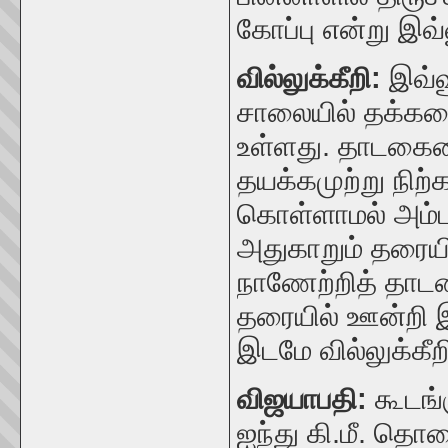
கோப்பு என்று இவ்
வில்லுக்கீறி:
இவ்வ
சாலையில் தக்கல
உள்ளது.
தாடகையை
தயக்கமுற்று நிற
கொள்ளாமல் அம்பு 
அதுகாறும் தரையி
நாணேற்றித் தாட
தரையில் ஊன்றி 
இடமே வில்லுக்கீற
விஜயாபதி:
கூடங்
ஐந்து கி.மீ. தொ