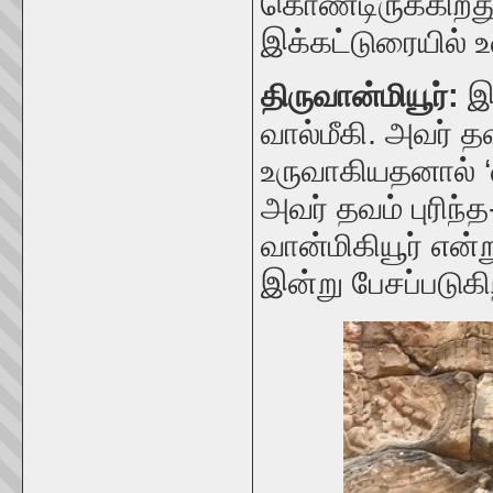
கொண்டிருக்கிறத
இக்கட்டுரையில் 
திருவான்மியூர்:
இ
வால்மீகி. அவர் தவ
உருவாகியதனால் ‘
அவர் தவம் புரிந
வான்மிகியூர் என்
இன்று பேசப்படுகி