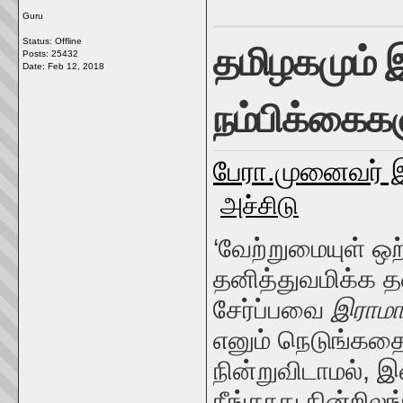
Guru
தமிழகமும் 
Status: Offline
Posts: 25432
Date:
Feb 12, 2018
நம்பிக்கைக
பேரா.முனைவர் 
அச்சிடு
‘வேற்றுமையுள் ஒற
தனித்துவமிக்க 
சேர்ப்பவை
இராம
எனும்
நெடுங்கதை
நின்றுவிடாமல், 
நீங்காது நின்றி