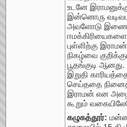
உடனே இராமனுக்கு
இன்னொரு வடிவமா
அவளோடு இணைந்த
ஈமக்கிரியைகளை இ
புள்ளிற்கு இராம
நிகழ்வை குறிக்கு
பூதங்குடி ஆனது.
இறுதி காரியத்தை
செய்ததை நினைத்த
இராமன் என அழைக
கூறும் வகையிலேய
கழுகத்தூர்:
மன்ன