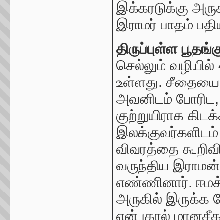
இக்கரடுக்கு அருக
இராமர் பாதம் பதி
திருப்புள்ள பூதங்க
செல்லும் வழியில் 4
உள்ளது. சீதையை
அவனிடம் போரிட,
குற்றுயிராக கிட
இ
லக்குவர்களிட
விவரத்தை கூறிவி
வருந்திய இராமன்
எண்ணினார். ஈமக்
அருகில் இருக்க 
என்பதால் மானசீ