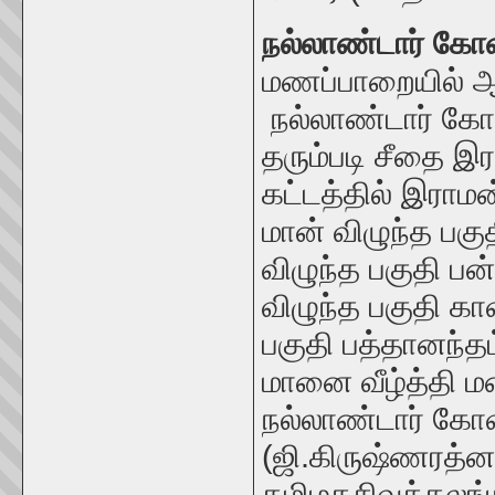
நல்லாண்டார் கோவ
மணப்பாறையில் ஆ
நல்லாண்டார் கோவ
தரும்படி சீதை இ
கட்டத்தில் இராமன
மான் விழுந்த பகு
விழுந்த பகுதி பன
விழுந்த பகுதி காவ
பகுதி பத்தானந்தம
மானை வீழ்த்தி மண
நல்லாண்டார் கோவ
(ஜி.கிருஷ்ணரத்ன
தமிழகசிவத்தலங்