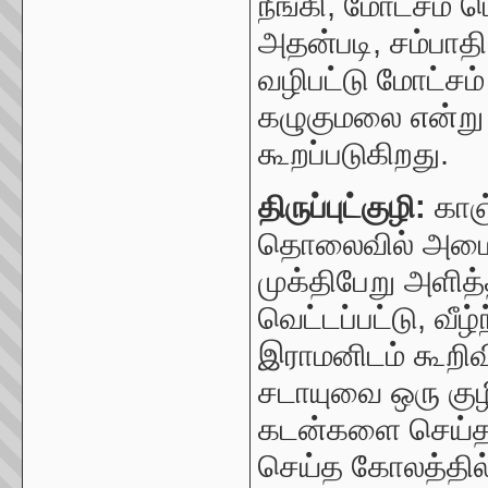
நீங்கி
,
மோட்சம் ப
அதன்படி
,
சம்பாதி
வழிபட்டு மோட்சம
கழுகுமலை என்று
கூறப்படுகிறது.
திருப்புட்குழி:
காஞ்
தொலைவில் அமைந்
முக்திபேறு அளி
வெட்டப்பட்டு, வீ
இராமனிடம் கூறிவி
சடாயுவை ஒரு குழ
கடன்களை செய்தன
செய்த கோலத்தில் 