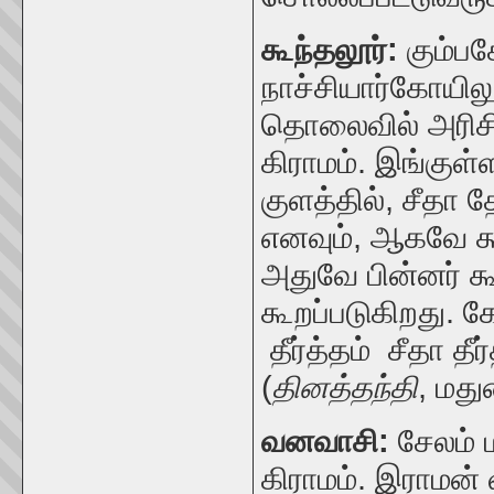
கூந்தலூர்:
கும்பக
நாச்சியார்கோயிலுக
தொலைவில்
அரிச
கிராமம். இங்குள
குளத்தில், சீதா த
எனவும், ஆகவே கூந
அதுவே பின்னர் கூ
கூறப்படுகிறது.
க
தீர்த்தம் சீதா தீ
(
தினத்தந்தி
, மது
வனவாசி:
சேலம் 
கிராமம். இராமன்