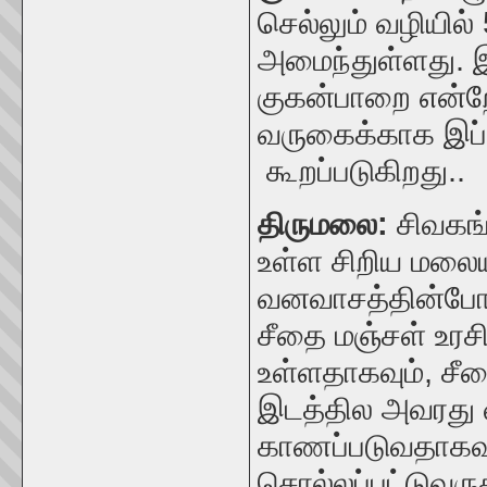
செல்லும் வழியில
அமைந்துள்ளது. இ
குகன்பாறை என்ற
வருகைக்காக இப்ப
கூறப்படுகிறது..
திருமலை:
சிவகங்
உள்ள சிறிய மலைய
வனவாசத்தின்போது
சீதை மஞ்சள் உரச
உள்ளதாகவும், ச
இடத்தில அவரது வ
காணப்படுவதாகவும
சொல்லப்பட்டுவரு