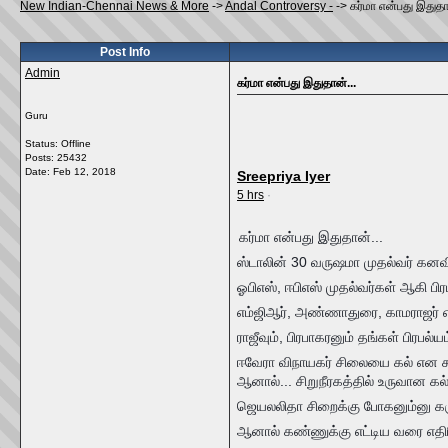
New Indian-Chennai News & More
->
Andal Controversy -
->
கர்மா என்பது இதுதா
Post Info
Admin
கர்மா என்பது இதுதான்...
Guru
Status: Offline
Posts: 25432
Date:
Feb 12, 2018
Sreepriya Iyer
5 hrs
·
கர்மா என்பது இதுதான்...
ஸ்டாலின் 30 வருஷமா முதல்வர் கனவில
ஓபிஎஸ், ஈபிஎஸ் முதல்வர்கள் ஆகி பிரப
எம்ஜிஆர், அண்ணாதுரை, காமராஜர் எத
ராஜீவும், பிரபாகரனும் தங்கள் பிரபல
ஈவேரா விநாயகர் சிலையை கல் என கூற
ஆனால்... சிறுநீரகத்தில் உருவான கல்ல
ஜெயலலிதா சிறைக்கு போகனும்னு கரு
ஆனால் கண்ணுக்கு எட்டிய வரை எதிரி