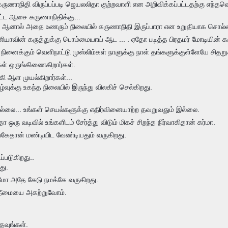
ருணாநிதி விருப்பப்படி ஜெயலலிதா குற்றவாளி என அறிவிக்கப்பட்டதற்கு எந்த
்ட ஆசை கருணாநிதிக்கு...
ு... ஆனால் அதை உணரும் நிலையில் கருணாநிதி இருப்பாரா என உறுதியாக சொல்ல 
யாவின் கருத்துக்கு பொம்மையாய் ஆட ... . ஏதோ படித்த பிரதமர் மோடியின் க
நினைக்கும் வெளிநாட்டு முஸ்லிம்கள் நாளுக்கு நாள் தங்களுக்குள்ளேயே சிதறுக
்கள் ஒருங்கிணைகிறார்கள்.
ி ஆள முயல்கிறார்கள்...
்வுக்கு உகந்த நிலையில் இருந்து விலகிச் செல்கிறது.
ல்லை... உங்கள் செயல்களுக்கு எதிர்வினையாற்ற தவறுவதும் இல்லை.
 வடிவில் உங்களிடம் சேர்த்து விடும் மிகச் சிறந்த நிர்வாகிதான் கர்மா.
ேதான் மண்டியிட வேண்டியதும் வருகிறது.
்படுகிறது..
து.
மோ அதே கேடு நமக்கே வருகிறது.
 தீமையை அகற்றுவோம்.
தவுங்கள்.