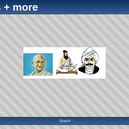
 + more
Search