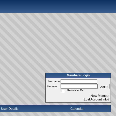
Members Login
Username
Login
Password
Remember Me
New Member
Lost Account Info?
User Details
Calendar