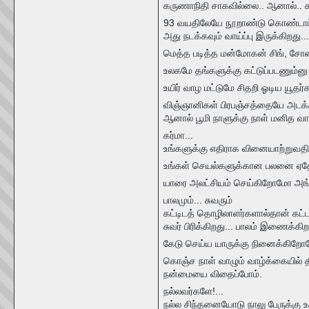
கருணாநிதி சாகவில்லை.. ஆனால்.. க
93 வயதிலேயே நூறாண்டு கொண்டாட
அது நடக்கவும் வாய்ப்பு இருக்கிறத
மெத்த படித்த மன்மோகன் சிங், சோனி
உலகமே தங்களுக்கு கட்டுப்படணும்னு 
உயிர் வாழ மட்டுமே சிதறி ஓடிய யூதர
விஞ்ஞானிகள் பிரபஞ்சத்தையே அடக்க
ஆனால் பூமி நாளுக்கு நாள் மனித வாழ
கர்மா...
உங்களுக்கு எதிராக வினையாற்றுவதி
உங்கள் செயல்களுக்கான பலனை ஏதோ ஒரு
யாரை அலட்சியம் செய்கிறோமோ அங்க
பாலமும்... சுவரும்
கட்டிடத் தொழிலாளர்களால்தான் கட்டப
சுவர் பிரிக்கிறது... பாலம் இணைக்கிற
கேடு செய்ய யாருக்கு நினைக்கிறோ
கொஞ்ச நாள் வாழும் வாழ்க்கையில்
நன்மையை விதைப்போம்.
நல்லவர்களே!...
நல்ல சிந்தனையோடு நாலு பேருக்கு உ