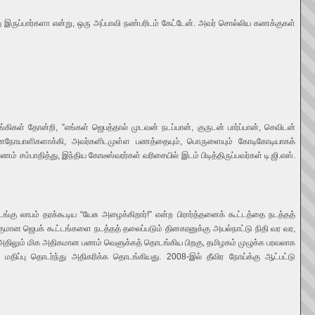
ு இருப்பார்களா என்று, ஒரு அப்பாவி நண்பரிடம் கேட்டேன். அவர் சொல்லிய கணக்குகள்
்கிகள் தோன்றி, ”எங்கள் ஜெபத்தால் முடவன் நடப்பான், குருடன் பார்ப்பான், செவிடன்
னநோயாளிகளாக்கி, அவர்களிடமுள்ள பணத்தையும், பொருளையும் கோடிகோடியாகக்
சம்பாதித்து, இந்திய கோடீஸ்வரர்கள் வரிசையில் இடம் பிடித்திருப்பவர்கள் டி.ஜி.எஸ்.
கு லாபம் தரக்கூடிய “யேசு அழைக்கிறார்!” என்ற பிரார்த்தனைக் கூட்டத்தை நடத்தத்
குமான ஜெபக் கூட்டங்களை நடத்தத் தலைப்படும் தினகரனுக்கு அயல்நாட்டு நிதி வர வர,
ு, அதிலும் மிக அதிகமான பணம் வெளுக்கத் தொடங்கிய பிறகு, தமிழகம் முழுக்க பரவலாக
மதிப்பு தொடர்ந்து அதிகரிக்க தொடங்கியது. 2008-இல் தீவிர நோய்க்கு ஆட்பட்டு