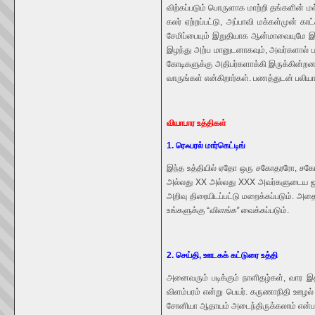
விற்கப்படும் பொருளாக மாற்றி தங்களின் மல்
கலர் ஏற்றப்பட்டு, அப்பாவி மக்கள்முன்
சேமிப்பையும் இறுதியாக ஆன்மாவையுமே இழக
இழந்து அற்ப மானுடனாகவும், அவர்களால் ப
கோடிகளுக்கு அதிபர்களாக்கி இருக்கின்றன
வாருங்கள் என்கிறார்கள். பணத்துடன் பலிய
வியாபார உத்திகள்
1. ரெஃபரல் மார்கெட்டிங்
இந்த உத்தியில் ஏதோ ஒரு சகோதரரோ, சகோதர
அல்லது XX அல்லது XXX அவர்களுடைய ஜப வல
அறிவு திரையிடப்பட்டு மறைக்கப்படும். 
உங்களுக்கு “
விளங்க”
வைக்கப்படும்.
2. செய்தி, ஊடகக் கட்டுரை உத்தி
அனைவரும் படிக்கும் நாளிதழ்கள், வார 
விளம்பரம் என்று பெயர். கருணாநிதி ஊழல்
சோனியா ஆதாயம் அடைந்திருக்கலாம் என்பத