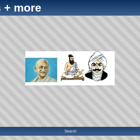
 + more
Search