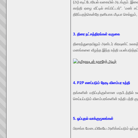
(அ) எடிட்டோரியல் வகையில் அடங்கும். இவை
காந்தி ஏழை வீட்டில் சாப்பிட்டார்”. ’மண
திரிப்பதற்கென்றே தனியாக மீடியா செல்லு
3. திரை நட்சத்திரங்கள் வருகை
திரைத்துறையிலும் அண்டர் கிரவுண்ட் உலகத
மனங்களை வீழத்த இந்த உத்தி பயன்படுத்தப்
4. P2P எனப்படும் நேரடி விளம்பர உத்தி
தங்களின் மதிப்புக்குள்ளான மதபீடத்தில் 
செய்யப்படும் விளம்பரங்களின் உத்தி பற்றி க
5. ஒப்புதல் வாக்குமூலங்கள்
பிரசங்க மேடையிலேயே அளிக்கப்படும் ஒப்புதல