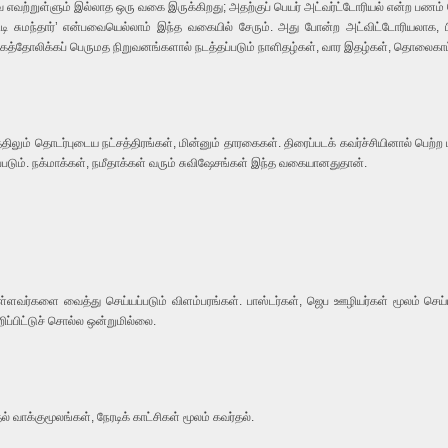
 எவற்றுள்ளும் இல்லாத ஒரு வகை இருக்கிறது; அதற்குப் பெயர் அட்வர்ட்டோரியல் என்ற பணம் 
் சட்டி சுமந்தார்’ என்பவையெல்லாம் இந்த வகையில் சேரும். அது போன்ற அட்விட்டோரியலாக, 
ம், கத்தோலிக்கப் பெருமத நிறுவனங்களால் நடத்தப்படும் நாளிதழ்கள், வார இதழ்கள், தொலை
்திலும் தொடர்புடைய நட்சத்திரங்கள், மின்னும் தாரகைகள். திரைப்படக் கவர்ச்சியினால் ப
படும். நக்மாக்கள், நமீதாக்கள் வரும் சுவிஷேசங்கள் இந்த வகையானதுதான்.
உள்ளவர்களை வைத்து செய்யப்படும் விளம்பரங்கள். பாஸ்டர்கள், ஜெப ஊழியர்கள் மூலம் செய்ய
ுறிப்பிட்டுச் சொல்ல ஒன்றுமில்லை.
் வாக்குமூலங்கள், நேரடிக் காட்சிகள் மூலம் கவர்தல்.