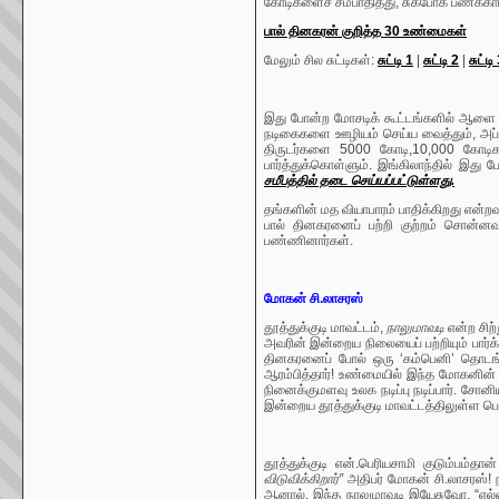
கோடிகளைச் சம்பாதித்து, சுகபோக பணக்காரர
பால் தினகரன் குறித்த 30 உண்மைகள்
மேலும் சில சுட்டிகள்:
சுட்டி 1
|
சுட்டி 2
|
சுட்டி
இது போன்ற மோசடிக் கூட்டங்களில் ஆளை ம
நடிகைகளை ஊழியம் செய்ய வைத்தும், அப்ப
திருடர்களை 5000 கோடி,10,000 கோடிக
பார்த்துக்கொள்ளும். இங்கிலாந்தில் இது
சமீபத்தில் தடை செய்யப்பட்டுள்ளது.
தங்களின் மத வியாபாரம் பாதிக்கிறது என்
பால் தினகரனைப் பற்றி குற்றம் சொன்னவு
பண்ணினார்கள்.
மோகன் சி.லாசரஸ்
தூத்துக்குடி மாவட்டம்,
நாலுமாவடி
என்ற சிற்
அவரின் இன்றைய நிலையைப் பற்றியும் பார்க
தினகரனைப் போல் ஒரு ‘கம்பெனி’ தொடங்க
ஆரம்பித்தார்! உண்மையில் இந்த மோகனின்
நினைக்குமளவு உலக நடிப்பு நடிப்பார். சோனி
இன்றைய தூத்துக்குடி மாவட்டத்திலுள்ள பெரு
தூத்துக்குடி என்.பெரியசாமி குடும்பம்
விடுவிக்கிறார்”
அதிபர் மோகன் சி.லாசரஸ்! ந
ஆனால், இந்த நாலுமாவடி இயேசுவோ, “எல்லா