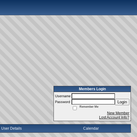
Members Login
Username
Login
Password
Remember Me
New Member
Lost Account Info?
User Details
Calendar