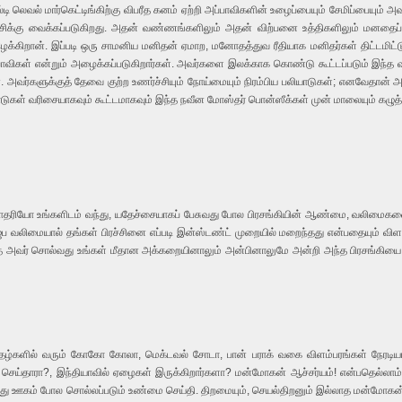
டி லெவல் மார்கெட்டிங்கிற்கு விபரீத கனம் ஏற்றி அப்பாவிகளின் உழைப்பையும் சேமிப்பையும் அ
 காட்சிக்கு வைக்கப்படுகிறது. அதன் வண்ணங்களிலும் அதன் விற்பனை உத்திகளிலும் மன
்கிறான். இப்படி ஒரு சாமனிய மனிதன் ஏமாற, மனோதத்துவ ரீதியாக மனிதர்கள் திட்டமிட்டு 
ாவிகள் என்றும் அழைக்கப்படுகிறார்கள். அவர்களை இலக்காக கொண்டு கூட்டப்படும் இந்த வ
. அவர்களுக்குத் தேவை குற்ற உணர்ச்சியும் நோய்மையும் நிரம்பிய பலியாடுகள்; எனவேதான
ாடுகள் வரிசையாகவும் கூட்டமாகவும் இந்த நவீன மோஸ்தர் பொன்ஸீக்கள் முன் மாலையும் கழுத்
ியோ உங்களிடம் வந்து, யதேச்சையாகப் பேசுவது போல பிரசங்கியின் ஆண்மை, வலிமைகளைப் பற
ிமையால் தங்கள் பிரச்சினை எப்படி இன்ஸ்டண்ட் முறையில் மறைந்தது என்பதையும் விளக்கு
அதை அவர் சொல்வது உங்கள் மீதான அக்கறையினாலும் அன்பினாலுமே அன்றி அந்த பிரசங்கியை
இதழ்களில் வரும் கோகோ கோலா, மெக்டவல் சோடா, பான் பராக் வகை விளம்பரங்கள் நேரடிய
 செய்தாரா?, இந்தியாவில் ஏழைகள் இருக்கிறார்களா? மன்மோகன் ஆச்சர்யம்! என்பதெல்லாம்
ு ஊகம் போல சொல்லப்படும் உண்மை செய்தி. திறமையும், செயல்திறனும் இல்லாத மன்மோகன் அ