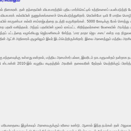
்) சாம்ராஜ்யம்
ால் தினகரன். தன் தந்தையின் வியாபாரத்தில் புதிய மார்க்கெட்டிங் உத்திகளைப் பயன்படுத்தி
வியாபாரக் கல்வியின் நுணுக்கங்களைச் செயல்படுத்துகிறார். ரெயின்போ டிவி 8 மாநில மொழிகள
யில் காருண்யா கல்வி சாம்ராஜ்யத்தை நடத்தி வருகிறார்கள். 5000 கோடிக்கு மேல் சொத்து 
றை பதவி வகித்தவர். அந்தப் பதவியின் மூலம் ஏகப்பட்ட கிறித்தவர்களை வேலையில் அமர்த்த மற
ந்தப் பட்டத்தை வழங்கியது ஜெர்மனியைச் சேர்ந்த
‘மார நாதா ஜெப சபை’
என்ற மத நிறுவனம
்தின் ஆட்சி அதிகாரக் குழுவிலும் இவர் இடம்பெற்றிருக்கிறார். இவை அனைத்தும் மத்திய அரசின
ு எந்தளவுக்கு உள்ளது என்றால், மத்திய அமைச்சர் பல்லா, இவரிடம் நாடாளுமன்றம் நன்றாக நடக்க 
ஸ்டான்லி 2010-இல் எழுதிய கடிதத்தில் அவரின் தலைவரின் தேர்தல் வெற்றிக்குப் பிரார்த்த
் மரியாதையை இழக்கவும் அனைவருக்கும் உரிமை உண்டு. ஆனால் இந்த நபர்கள் தன் அலுவலக லெ