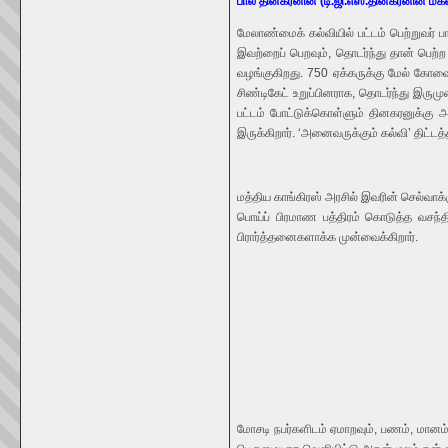
பால் தினகரனின் (டி.ஜி.எஸ்.தினகரனின் மகன
மேலாண்மைக் கல்வியில் பட்டம் பெற்றுவர் ப
இவற்றைப் பெறவும், தொடர்ந்து தான் பெற்ற 
வழங்குகிறது. 750 ஏக்கருக்கு மேல் கோவை
சிண்டிகேட் உறுப்பினராக, தொடர்ந்து இருமு
பட்டம் போட்டுக்கொள்ளும் தினகரனுக்கு அ
இருக்கிறார். ‘அனைவருக்கும் கல்வி’ திட்டத
மத்திய காங்கிரஸ் அரசில் இவரின் செல்வாக்க
பொய்ப் பிரமாண பத்திரம் கொடுத்த வசந்தி 
பிரார்த்தனைகளாக்க முன்வைக்கிறார்.
மோசடி நபர்களிடம் ஏமாறவும், பணம், மானம