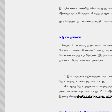
இப்படியெல்லாம் சகலவித வியாபார நுணுக்கங
அனைத்தையும் சேர்த்தால் மொத்த தமிழக பட்ஜ
ஒரு சோற்றுப் பதமாக சிலரைப் பற்றிப் பார்க்
டி.ஜி.எஸ்.தினகரன்
மாபெரும் மோசடியாக, திறமையாக வடிவமைக்கப
கேட்பான், ஊமை பேசுவான்,” என்று ஏ
கொள்ளையடித்து வருகிறார்கள். இந்தக் கொள்
தினகரன், அவர் மகன் பால் தினகரன்.
1935-இல் சாதாரண குடும்பத்தில் சுரண்டை
தொடங்குகிறார் எனக் குறிக்கப்பட்டாலும்
1984-லிருந்து தொடர்ந்து வாங்கிய குறைந்
நிலம் வாங்கிக் குவிக்கப்பட்டது. 200
இறக்கும்போது
அவரின் சொத்து மதிப்பு சும