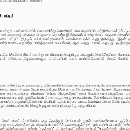
்களாகி விட்டார்கள், இவர்கள்.
 3
|
சுட்டி 4
யக்கும் வண்ணங்களில் உடையணிந்து கொண்டும், உச்ச ஸ்தாயியில் கத்திக்கொண்டும் ஆடிக்
ாவி மலைவாழ் மக்களை பெருமளவு மதமாற்ற இவர்களைப் போன்ற மோடி மஸ்தான் சாகசங்கள் தேவ
ளில் மட்டும் திருடும் அப்போல்ஸ்தர்களைக் கொள்ளையடிக்க அனுமதிக்கிறது. இத
 போன்ற மோசடி மதமாற்ற பிரார்த்தனைக் கூட்டங்கள், ஆவி வருது, உலகம் அழியுது, குழந்தை
றவுடனே இங்கிலாந்தில் அனைத்து மத வியாபாரப் பெருங்குடி மக்களும், அரசுக்கெதிரான போரா
டன் கிறிஸ்தவ திருச்சபைகளும், அவர்களிடம் பணம் வாங்கிக்கொண்டு செய்தி போடும் மீடி
றூரைச் சேர்ந்த, சாதாரண ஏழை குடும்பத்தில் பிறந்து வளர்ந்த, திருச்சபையில் குறைவான சம்ப
்கலாம். லாரன்ஸ் என்ற பெயர் கவர்ச்சியாக இல்லை என நினத்ததால் அவர் மோகன் சி.லாசரஸாக 
க் காரணமாயிற்று! தினகரன் “இயேசு அழைக்கிறார்” என்ற பெயரில் ஏமாற்றியதுபோல, நாலு
 தாய்-தந்தை வழி முன்னோர்கள் அனைவரும் இந்து மதத்தவர்கள். ‘பெத்தலேகமி’லிருந்து 
யா காந்தி, கருணாநிதி எல்லாம் இவரிடம் நடிப்புப் பிச்சை வாங்க வேண்டிய அளவு பெரிய நடிகர்
ம் பணக்காரர்களில் இவரும் ஒருவர் என்ற பட்டியலுக்கு வந்து விட்டார்!
தான் தென் மாவட்டங்களிலேயே, ஒரு தொழிலும் செய்யாமல் முதல் பணக்காரர்களான குடும்ப
ாலுமாவடி கிராமத்தையே விலைபேசி வாங்கிக் கொண்டிருக்கிறார், இயேசுவின் பெயரால்! “என்னை
க் கிறிஸ்துவனும் என்னிடம் தந்துவிட்டுப் போங்கள்” என்று ஊழியம்(?) செய்கிறார். மற்