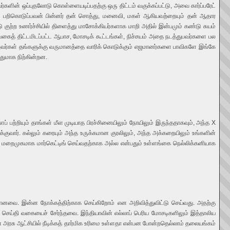
வர்களின் ஒப்புதலோடு கொள்ளையடிப்பதற்கு ஒரு திட்டம் வகுக்கப்பட்டு, அவை கார்ப்பரேட்
தைப் பறிகொடுப்பவன் பின்னர் தன் சொத்து, மனைவி, மகள் ஆகியவற்றையும் தன் ஆதார
குற்ற உணர்ச்சியில் திளைத்து மாசோக்கியர்களாக மாறி அதில் இன்பமும் கண்டு சுயம்
கைத் திட்டமிடப்பட்ட ஆபாச, மோசடிக் கூட்டங்கள், நிச்சயம் அதை நடத்துபவர்களை பல
் அவர்கள் தங்களுக்கு வருமானத்தை வாரிக் கொடுக்கும் எஜமானர்களை பாவிகளே இங்கே
துமாக நிற்கின்றன.
்றியும் தாங்கள் மீள முடியாத பிரச்சினையிலும் நோயிலும் இருந்ததாகவும், அந்த X
வார். கல்லும் கரையும் அந்த உருக்கமான குரலிலும், அந்த அக்கறையிலும் உங்களின்
 மறைமுகமாக மார்கெட்டிங் செய்வதற்காக அல்ல என்பதும் உள்ளங்கை நெல்லிக்கனியாக
ானவை. இன்ன நோக்கத்திற்காக செய்கிறோம் என அறிவித்துவிட்டு செய்வது. அதற்கு
 செய்தி வகையைச் சேர்ந்தவை. இந்தியாவின் எல்லாப் பெரிய மோசடிகளிலும் இத்தாலிய
ரசு ஆட்சியில் நீடிக்கத் தார்மிக உரிமை உள்ளதா என்பன போன்றதெல்லாம் தலையங்கம்