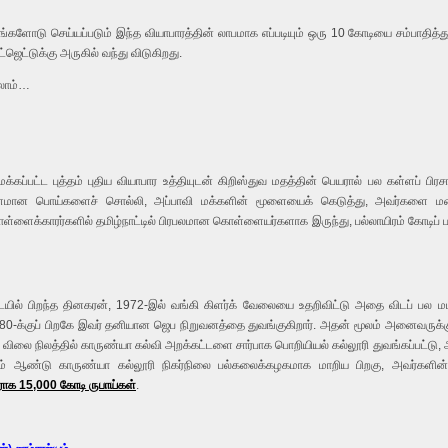
்களோடு செய்யப்படும் இந்த வியாபாரத்தின் லாபமாக எப்படியும் ஒரு 10 கோடியை சம்பாதித்த
ெட்டுக்கு அருகில் வந்து விடுகிறது.
கலாம்…
்பட்ட புத்தம் புதிய வியாபார உத்தியுடன் கிறிஸ்துவ மதத்தின் பெயரால் பல கள்ளப் பிரசங
ராளமான பொய்களைச் சொல்லி, அப்பாவி மக்களின் மூளையைக் கெடுத்து, அவர்களை ம
ளைக்காரர்களில் தமிழ்நாட்டில் பிரபலமான கொள்ளையர்களாக இருந்து, பல்லாயிரம் கோடிப் பணம் 
யில் பிறந்த தினகரன், 1972-இல் வங்கி கிளர்க் வேலையை உதறிவிட்டு அதை விடப் பல மடங்
 1980-க்குப் பிறகே இவர் தனியான ஜெப நிறுவனத்தை துவங்குகிறார். அதன் மூலம் அனைவருக்
த விலை நிலத்தில் காருண்யா கல்வி அறக்கட்டளை சார்பாக பொறியியல் கல்லூரி துவங்கப்பட்ட
6-ஆம் ஆண்டு காருண்யா கல்லூரி நிகர்நிலை பல்கலைக்கழகமாக மாறிய பிறகு, அவர்களின் 
ாராக 15,000 கோடி ருபாய்கள்
.