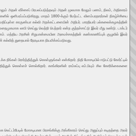
 மேலும் அதன் வீச்சைப் பிரபலப்படுத்தவும் அதன் மூலமாக மேலும் பணம், நிலம், அதிகாரம்
ில் ஒளிபரப்பப்படுகிறது. மாதம் 1800-க்கும் மேற்பட்ட விளம்பரதாரர்கள் நிகழ்ச்சியை
மதிப்புள்ள காருண்யா கல்வி அறக்கட்டளையின் அதிபர். பாரதியார் பல்கலைக்கழகத்தின்
ைமுகமாக லாபி செய்து வெற்றி பெற்றார் என்ற குற்றச்சாட்டு இவர் மீது உண்டு. டாக்டர்
். மத்திய அரசின் சிறுபான்மையின அமைச்சகத்தின் கண்காணிப்புக் குழுவில் இவர்
் கல்வித் துறையால் நேரடியாக நியமிக்கப்படுவது.
நீங்கள் பிரார்த்தித்துக் கொள்ளுங்கள் என்கிறார். நிதி மோசடியில் ஈடுபட்டு கோர்ட்டில்
ித்துக் கொள்ளச் சொல்கிறார். காங்கிரஸின் ராம்சுப்பு எம்.பியும் சில கோரிக்கைகளை
ட்டர்பேடில் மோசடியான பிரசங்கிக்கு அங்கீகாரம் செய்து அனுப்பும் கடிதத்தை அவர்