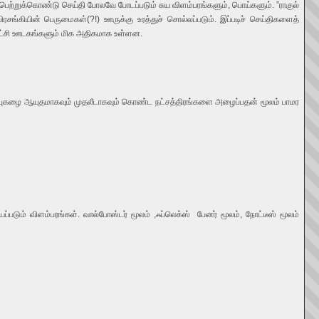
பெற்றுக்கொண்டு செய்தி போலவே போடப்படும் சுய விளம்பரங்களும், பொய்களும். ”ராகுல்
பிரசங்கியின் பெருமைகள்(?!) ஊருக்கு உரத்துச் சொல்லப்படும். இப்படிச் செய்திகளைத்
காட்சி ஊடகங்களும் மிக அதிகமாக உள்ளன.
ெற்ற புகழை ஆயுதமாகவும் முதலீடாகவும் கொண்ட நட்சத்திரங்களை அழைப்பதன் மூலம் பாமர
ப்படும் விளம்பரங்கள். வால்போஸ்டர் மூலம் ,ஃப்லெக்ஸ் பேனர் மூலம், நோட்டீஸ் மூலம்