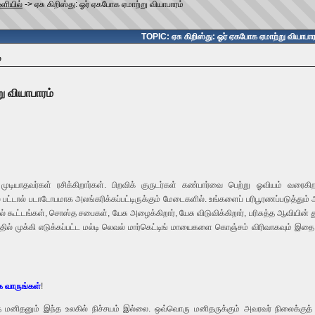
ஒளியில்
->
ஏசு கிறிஸ்து: ஓர் ஏகபோக ஏமாற்று வியாபாரம்
TOPIC: ஏசு கிறிஸ்து: ஓர் ஏகபோக ஏமாற்று வியாபார
்
ு வியாபாரம்
க முடியாதவர்கள் ரசிக்கிறார்கள். பிறவிக் குருடர்கள் கண்பார்வை பெற்று ஓவியம் வ
்டால் படாடோபமாக அலங்கரிக்கப்பட்டிருக்கும் மேடைகளில். உங்களைப் பரிபூரணப்படுத்தும் 
தல் கூட்டங்கள், சொஸ்த சபைகள், யேசு அழைக்கிறார், யேசு விடுவிக்கிறார், பரிசுத்த ஆவியின
ில் முக்கி எடுக்கப்பட்ட மல்டி லெவல் மார்கெட்டிங் மாயைகளை கொஞ்சம் விரிவாகவும் இத
ே வாருங்கள்
!
னிதனும் இந்த உலகில் நிச்சயம் இல்லை. ஒவ்வொரு மனிதருக்கும் அவரவர் நிலைக்குத்