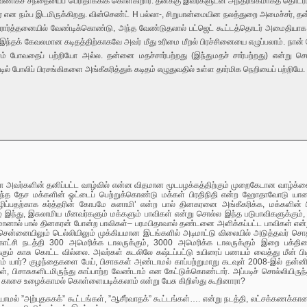
ிகச் சந்தையைப் பெரிதாக்கிக் கொள்கிறார். தனக்கு இவர்களுடன் அந்தரங்கமாகத் தொடர்பு 
் என நம்ப இடமிருக்கிறது. வின்செண்ட் H பல்லா-, சிறுபான்மையின நலத்துறை அமைச்சர், த
ார்த்தனையில் வேண்டிக்கொண்டு, அந்த வேண்டுதலால் பட்ஜெட் கூட்டத்தொடர் அமைதியாக நட
இந்தக் கேவலமான கடிதத்திற்காகவே அவர் மீது உரிமை மீறல் பிரச்சினையை எழுப்பலாம். நான் 
் போவதைப் பற்றியோ அல்ல. தன்னை மதச்சார்பற்றது (இந்துமதச் சார்பற்றது) என்று 
 போலிப் பிரசங்கிகளை அங்கீகரித்துக் கடிதம் எழுதுவதில் உள்ள தார்மிக நெறியைப் பற்றியே.
 அவர்களின் தனிப்பட்ட வாழ்வில் என்ன விதமான மூடபழக்கத்திற்கும் முறைகேடான வாழ்க்கை ந
 தேச மக்களின் ஓட்டைப் பெற்றுக்கொண்டு மக்கள் பிரதிநிதி என்ற ஹோதாவோடு யாரையு
ழிப்பதற்காக கர்த்தரின் கோபமே சுனாமி’ என்ற பால் தினகரனை அங்கீகரிக்க, மக்களின்
ந்து, இசுலாமிய மீனவர்களும் மக்களும் பாவிகள் என்று சொல்ல இந்த படுபாவிகளுக்கும், 
ானால் பால் தினகரன் போன்ற பாவிகள்– பரமபிதாவால் தண்டனை அளிக்கப்பட்ட பாவிகள் என்ற
ென்னையிலும் டெல்லியிலும் முக்கியமான இடங்களில் அடிமாட்டு விலையில் அடுத்தவர் சொத்த
ாட்சி நடத்தி 300 அமெரிக்க டாலருக்கும், 3000 அமெரிக்க டாலருக்கும் இறை பக்திய
்கும் காசு கொட்ட வில்லை. அவர்கள் கடலிலே கஷ்டப்பட்டு உயிரைப் பணயம் வைத்து மீன் பிடித
் யார்? குழந்தைகளை பேய், பிசாசுகள் அண்டாமல் காப்பற்றுமாறு கடவுள் 2008-இல் தன்னி
், பிசாசுகளிடமிருந்து காப்பாற்ற வேண்டாம் என கேட்டுக்கொண்டார். அப்படிச் சொல்லிய
 காசை உழைக்காமல் கொள்ளையடிக்கலாம் என்று யேசு கிறிஸ்து கூறினாரா?
யாமல் ”அற்புதசுகக்” கூட்டங்கள், ”ஆசீர்வாதக்” கூட்டங்கள்…. என்று நடத்தி, லட்சக்கண