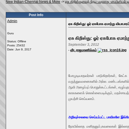
New Indian-Chennai News & More
->
ஏசு கிறிஸ்துவைத் தேடி- வரலாறு -பைபிளியல் 
Post Info
Admin
ஏசு கிறிஸ்து: ஓர் ஏகபோக ஏமாற்று வியாபாரம
Guru
ஏசு கிறிஸ்து: ஓர் ஏகபோக ஏமாற்ற
Status: Offline
September 3, 2012
Posts: 25432
Date:
Jun 9, 2017
-
வீர. ராஜமாணிக்கம்
பேசமுடியாதவர்கள் பாடுகிறார்கள், கேட்
மருத்துவமனைகளில் அல்ல. மண்டபங்களில் பட
ஆவி அழைப்புப் பொதுக்கூட்டங்கள், எழுப்பு
காசுகளைக் கொள்ளையடிக்கும், மதச்சாயத்த
முயற்சி செய்யலாம்.
அறிவுச்சலவை செய்யப்பட்ட பாவிகளே இங்க
நோயில்லாத மனிதனும்,கவலைகள் இல்லாத ம