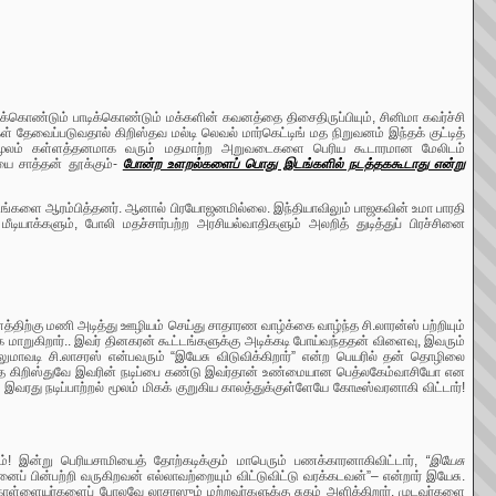
கொண்டும் பாடிக்கொண்டும் மக்களின் கவனத்தை திசைதிருப்பியும், சினிமா கவர்ச்சி
ைப்படுவதால் கிறிஸ்தவ மல்டி லெவல் மார்கெட்டிங் மத நிறுவனம் இந்தக் குட்டித்
ன் மூலம் கள்ளத்தனமாக வரும் மதமாற்ற அறுவடைகளை பெரிய கூடாரமான மேலிடம்
யை சாத்தன் தூக்கும்-
போன்ற உளறல்களைப் பொது இடங்களில் நடத்தககூடாது என்று
ட்டங்களை ஆரம்பித்தனர். ஆனால் பிரயோஜனமில்லை. இந்தியாவிலும் பாஜகவின் உமா பாரதி
யாக்களும், போலி மதச்சார்பற்ற அரசியல்வாதிகளும் அலறித் துடித்துப் பிரச்சினை
ளத்திற்கு மணி அடித்து ஊழியம் செய்து சாதாரண வாழ்க்கை வாழ்ந்த சி.லாரன்ஸ் பற்றியும்
மாறுகிறார்.. இவர் தினகரன் கூட்டங்களுக்கு அடிக்கடி போய்வந்ததன் விளைவு, இவரும்
மாவடி சி.லாசரஸ் என்பவரும் “இயேசு விடுவிக்கிறார்” என்ற பெயரில் தன் தொழிலை
வந்த கிறிஸ்துவே இவரின் நடிப்பை கண்டு இவர்தான் உண்மையான பெத்லகேம்வாசியோ என
. இவரது நடிப்பாற்றல் மூலம் மிகக் குறுகிய காலத்துக்குள்ளேயே கோடீஸ்வரனாகி விட்டார்!
ம்! இன்று பெரியசாமியைத் தோற்கடிக்கும் மாபெரும் பணக்காரனாகிவிட்டார்,
“இயேசு
ப் பின்பற்றி வருகிறவன் எல்லாவற்றையும் விட்டுவிட்டு வரக்கடவன்”– என்றார் இயேசு.
ற கொள்ளையர்களைப் போலவே லாசரஸும் மற்றவர்களுக்கு சுகம் அளிக்கிறார். முடவர்களை