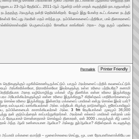
உண்டு என்று சொல்லி அவர்களின் மூலம் அரசின் திட்டங்களில் ஆதிக்கம் செலுத்த தன்
ன்னுடைய 23-ஆம் தேதியிட்ட 2011-ஆம் ஆண்டு மார்ச் மாதக் கடிதத்தில் நாடாளுமன்றம்
ந்ததற்கு அவருக்கு நன்றி தெரிவிக்கிறார். மேலும் இது போன்ற கூட்டங்களை நடத்தி
கேள்வி கேட்பது அவரின் மதம் சார்ந்த மூட நம்பிக்கைகளைப் பற்றியோ, பால் தினகரனைப்
சொல்லிக்கொள்வதில் பெருமைப்படும் சோனியா காங்கிரஸ் அரசு– அது தரும் பதவியை
Printer Friendly
Permalink
ெறிகளுக்கும் பழகிக்கொண்டிருக்கட்டும். யாரும் அவர்களைப் பற்றிக் கவலைப்பட்டுக்
ம் அங்கீகரிக்கவோ, நிராகரிக்கவோ இவர்களுக்கு உள்ள உரிமை பற்றியதே? சுனாமி
 பிரதிநிதியாக அதை வழிமொழிந்து மக்கள் மீது திணிக்க என்ன உரிமை இருக்கிறது
பரம அயோக்கியர்களுக்கும் என்ன உரிமை இருக்கிறது? கிறிஸ்தவப் பாதிரிமார்களையும்
ு சொல்ல உரிமை இருக்கிறது. இன்னபிற மக்களைப் பாவிகள் என்று சொல்ல இவர் யார்?
ை வம்படியாய் வாங்கியவர்கள் அல்ல. மத்தியக் கிழக்கு நாடுகளிலும், ஐரோப்பாவிலும்
ை, நம்பிக்கையைக் காசாக்கியவர்கள் அல்ல.
3 fm
ரேடியோக்கள் மூலமும் 36,000
்து தன் குடும்பத்தைக் காப்பாற்றுகிறார்கள். அவர்கள் எல்லாம் பாவிகள் என்றால் பால்
டம் நேரடியாகச் சொன்னதாகச் சொல்லும் தினகரன், ஏன் 3000 டாலருக்குக் கீழ் பணம்
ிருந்தால் அந்த ஆவி உண்மையான ஆவியா? அல்லது துர்ஆவியா? கிறிஸ்தவக் கடவுளுக்கு
க்கான அப்பாவி மக்களை ஏமாற்றி – மூளைச்சலவை செய்து, மூட மன நோயாளிகளாக்கியே பல