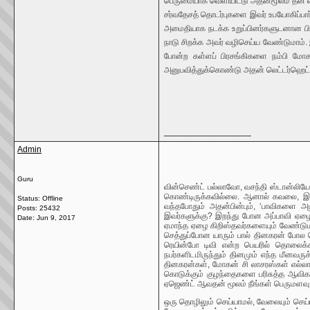
பெருமையாக வெளியிட்டு அதன்மூலம் தன் வண
சர்வதேசத் தொடர்புகளை இவர் உபயோகிப்பார
அமைதியாக நடக்க உறுப்பினர்களுடனான பிர
நாடு சிறக்க அவர் வழிசெய்ய வேண்டுமாம். 
போன்ற கள்ளப் பிரசங்கிகளை நம்பி மோசம
அனுபவித்துக்கொண்டு அதன் லெட்டர்ஹெட்டில்
__________________
Admin
Guru
வின்செண்ட் பல்லாவோ, வசந்தி ஸ்டான்லியோ
கொண்டிருக்கவில்லை. ஆனால் கவலை, இந்த
Status: Offline
வந்தபோதும் அதன்பின்பும், ‘பாவிகளை அ
Posts: 25432
இவர்களுக்கு? இறந்து போன அப்பாவி ஏழை இ
Date:
Jun 9, 2017
ஏமாந்த ஏழை கிறிஸ்தவர்களையும் வேண்டும
செத்துப்போன யாரும் பால் தினகரன் போல ச
ரெயின்போ டிவி என்ற பெயரில் தொலைக்க
நபர்களிடமிருந்தும் தினமும் எந்த மீனவருக
தினகரன்கள், மோகன் சி லாசரஸ்கள் எல்லாம
கொடுக்கும் குழந்தைகளை பரிசுத்த ஆவிகள
ஏஜெண்ட் ஆவதன் மூலம் நீங்கள் பெருமளவு
ஒரு தொழிலும் செய்யாமல், வேலையும் செய்