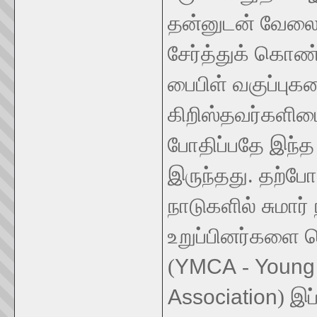
தன்னுடன் வேலை
சேர்த்துக் கொண
பைபிள் வகுப்பு
கிறிஸ்தவர்களி
போதிப்பதே இந்த
இருந்தது. தற்போத
நாடுகளில் சுமார
உறுப்பினர்களை க
YMCA
Young 
(
-
Association
) இப