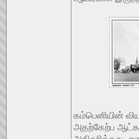
கம்பெனியின் வி
அதற்கேற்ப ஆட்க