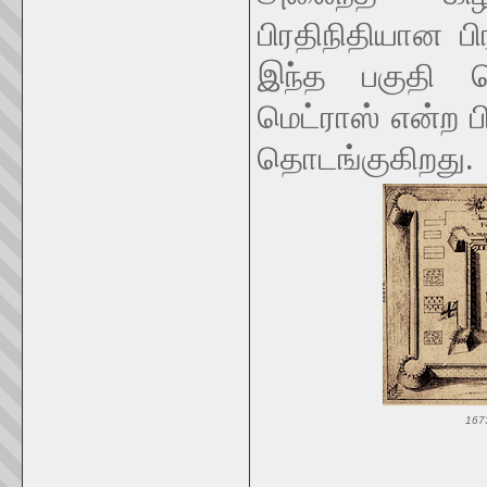
பிரதிநிதியான ப
இந்த பகுதி தெ
மெட்ராஸ் என்ற 
தொடங்குகிறது.
1673