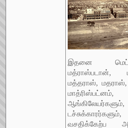
இதனை மெட்ராஸ
மத்ராஸ்படான், 
மத்தராஸ், மதராஸ்
மாத்ரிஸ்பட்னம
ஆங்கிலேயர்களும
டச்சுக்காரர்களும்
வசதிக்கேற்ப அழ