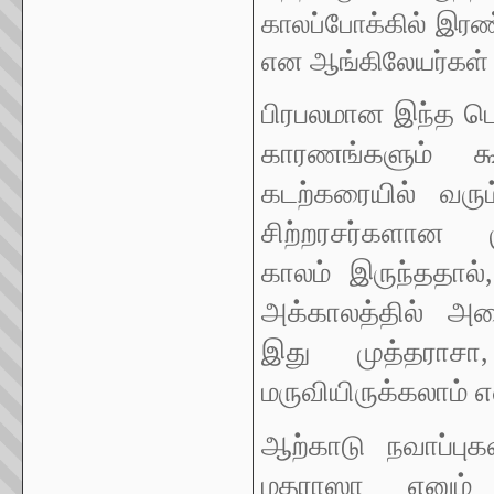
காலப்போக்கில் இரண
என ஆங்கிலேயர்கள்
பிரபலமான இந்த பெ
காரணங்களும் க
கடற்கரையில் வரும
சிற்றரசர்களான 
காலம் இருந்ததால்
அக்காலத்தில் அழை
இது முத்தராசா
மருவியிருக்கலாம் எ
ஆற்காடு நவாப்புக
மதராஸா எனும் 