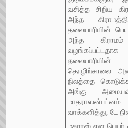
வசித்த சிறிய கிர
அந்த கிராமத்
தலையாரியின் பெய
அந்த கிராமம் 
வழங்கப்பட்டதா
தலையாரியின்
தொழிற்சாலை அமை
நிலத்தை கொடுக்க
அங்கு அமையவிர
மாதராஸன்பட்
வாக்களித்து, டே ந
மதராஸ் என பெயர் 