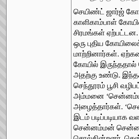
செயிண்ட் ஜார்ஜ் க
காளிகாம்பாள் கோயில
சிரமங்கள் ஏற்பட்ட
ஒரு புதிய கோயிலைக
மாற்றினார்கள். ஏற்
கோயில் இருந்ததால்
அதற்கு உண்டு. இந்த
செந்தூரம் பூசி வழிப
அம்மனை
‘
சென்னம்
அழைத்தார்கள்.
‘
செ
இடம் படிப்படியாக வ
சென்னம்மன் சென்ன
சொல்கின்றனர். செ