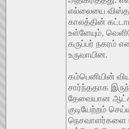
அதிகரித்தது. 
எல்லையை விஸ்தர
காலத்தின் கட்ட
உள்ளேயும், வெளி
கருப்பர் நகரம் 
உருவாயின.
கம்பெனியின் விய
சார்ந்ததாக இருந
தேவையான ஆட்க
குடியேற்றம் செய
நெசவாளர்களை ஊ