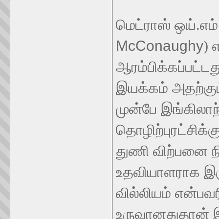
மெட்ராஸ் ஒய்.எம்.
McConaughy
) 
ஆரம்பிக்கப்பட்டத
இயக்கம் அதற்கு
முன்பே இங்கிலாந
தொழிற்புரட்சிக்க
துணி விற்பனை ந
உதவியாளராக இரு
வில்லியம் என்பவர
உருவானதுதான் இ