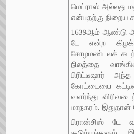
மெட்ராஸ் அல்லது மத
என்பதற்கு நிறைய 
1639ஆம் ஆண்டு ஆக
டே என்ற கிழக்
சோழமண்டலக் கடற்
நிலத்தை வாங்கி
பிரிட்டீஷார் அந்
கோட்டையை கட்டின
வளர்ந்து விரிவ
மாநகரம். இதுதான் 
பிரான்சிஸ் டே 
குடும்பங்களும், 