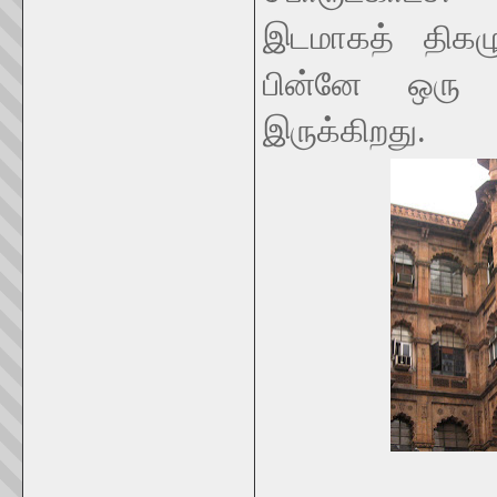
இடமாகத் திகழு
பின்னே ஒரு 
இருக்கிறது.