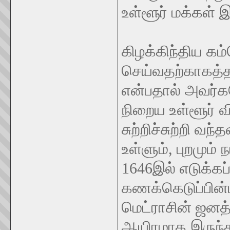
உள்ளூர் மக்கள் இ
கிழக்கிந்திய கம
செய்வதற்காகத்த
என்பதால் அவர்
நிறைய உள்ளூர் 
சுற்றிச்சுற்றி வ
உள்ளும், புறமும்
1646இல் எடுக்கப
கணக்கெடுப்பின
மெட்ராசின் ஜனத
ஆயிரமாக இருந்த