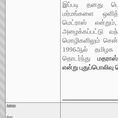
இப்படி தனது பெ
மர்மங்களை ஒளித்
மெட்ராஸ் என்றும
அழைக்கப்பட்டு வ
மொழிகளிலும் சென
1996ஆல் தமிழக 
தொடர்ந்து
மதராஸ
என்று புதுப்பொலிவு 
_____________
Admin
Guru