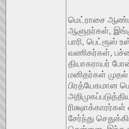
மெட்ராசை ஆண்
ஆளுநர்கள், இங்க
பாரி, பெட்ரூஸ் 
வணிகர்கள், பச்சை
தியாகராயர் போன்
மனிதர்கள் முத
பிரத்யேகமான ம
அறிமுகப்படுத்த
ரிக்ஷாக்காரர்க
சேர்ந்து செதுக