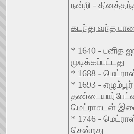
நன்றி - தினத்தந்
கடந்து வந்த பா
* 1640 - புனித ஜ
முடிக்கப்பட்டது
* 1688 - மெட்ரா
* 1693 - எழும்பூர
தண்டையார்பேட்
மெட்ராசுடன் இ
* 1746 - மெட்ராஸ
சென்றது