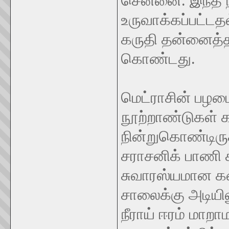
சென்னை. இந்த நக
உருவாக்கப்பட்ட
கருதி தன்னைத்த
கொண்டது.
மெட்ராசின் பழம
நூற்றாண்டுகள் க
நின்றுகொண்டிரு
சராசனிக் பாணி க
சுவாரஸ்யமான க
சாலைக்கு அடியில
நீராய் ஈரம் மாறா