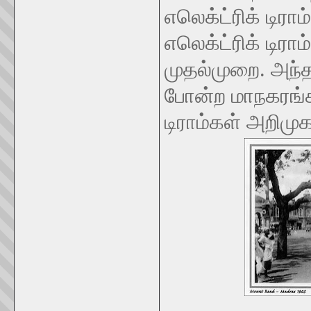
எலெக்ட்ரிக் டிர
எலெக்ட்ரிக் டிர
முதல்முறை. அந்
போன்ற மாநகரங்கள
டிராம்கள் அறிம