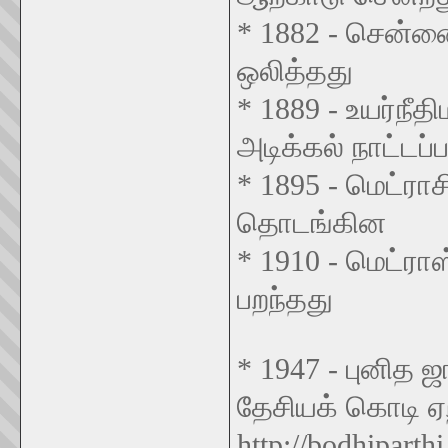
* 1882 - சென்ன
ஒலித்தது
* 1889 - உயர்நீத
அடிக்கல் நாட்டப்
* 1895 - மெட்ராச
தொடங்கின
* 1910 - மெட்ரா
பறந்தது
* 1947 - புனித 
தேசியக் கொடி ஏ
http://bodhiparth