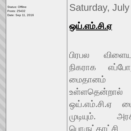
Saturday, July
Status: Offline
Posts: 25432
Date:
Sep 11, 2016
ஒய்.எம்.சி.ஏ
பிரபல விளைய
நிகராக எப்போத
மைதானம் ஒ
உள்ளதென்றா
ஒய்.எம்.சி.ஏ 
முடியும். அரச
பொருட்காட்சி 