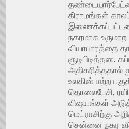
தண்டையார்பேட்ட
கிராமங்கள் கால
இணைக்கப்பட்டன.
நகரமாக உருமாற 
வியாபாரத்தை தா
சூடிபிடித்தன. கப
அதிகரித்ததால் த
உலகின் மற்ற பகுத
தொலைபேசி, ரயில
விஷயங்கள் அடு
மெட்ராசிற்கு அற
சென்னை நகர வீ