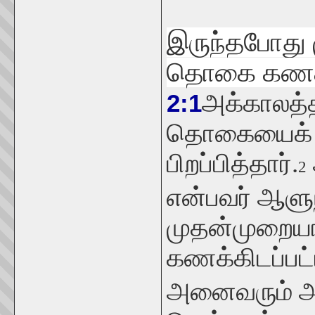
இருந்தபோது
தொகை கணக்க
அக்காலத்த
2:1
தொகையைக் க
பிறப்பித்தார்.
2
என்பவர் ஆளு
முதன்முறைய
கணக்கிடப்பட்
அனைவரும் அவ