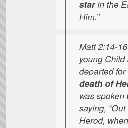
star
in the E
Him.”
Matt 2:14-16
young Child 
departed for
death of He
was spoken b
saying, “Out
Herod, when