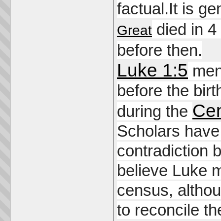
factual.
It is g
died in 4
Great
before then.
Luke 1:5
ment
before the birt
Cen
during the
Scholars have
contradiction 
believe Luke m
census, althou
to reconcile t