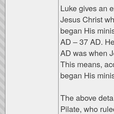
Luke gives an e
Jesus Christ w
began His minis
AD – 37 AD. Hen
AD was when Joh
This means, acc
began His minist
The above detai
Pilate, who rul