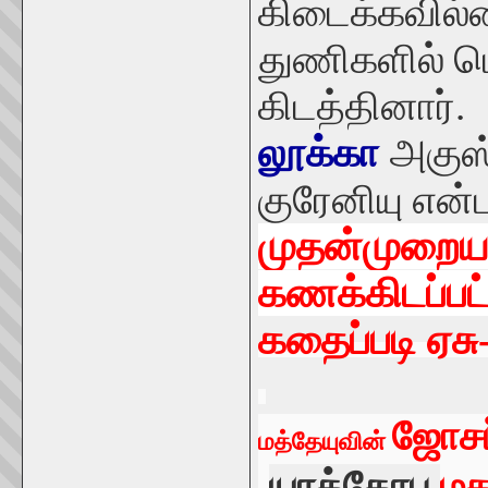
கிடைக்கவில
துணிகளில் பொ
கிடத்தினார்.
லூக்கா
அகுஸ்
குரேனியு என
முதன்முறை
கணக்கிடப்பட
கதைப்படி ஏசு
ஜோச
மத்தேயுவின்
ம
யாக்கோபு