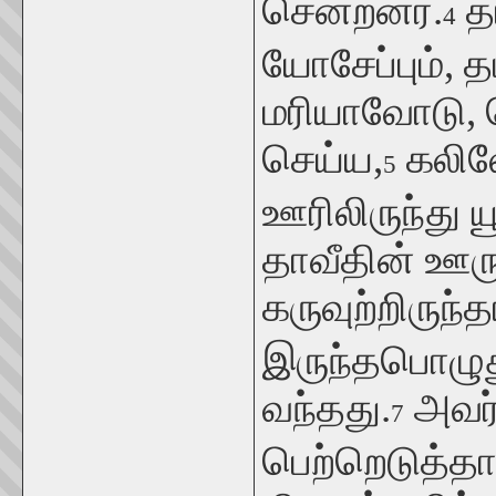
சென்றனர்.
த
4
யோசேப்பும், 
மரியாவோடு, 
செய்ய,
கலில
5
ஊரிலிருந்து 
தாவீதின் ஊருக
கருவுற்றிருந்தா
இருந்தபொழுது
வந்தது.
அவர்
7
பெற்றெடுத்தார