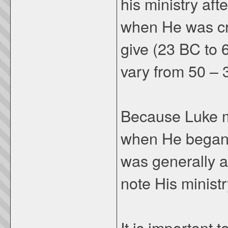
his ministry af
when He was cru
give (23 BC to 
vary from 50 – 
Because Luke m
when He began 
was generally ac
note His minist
It is important 