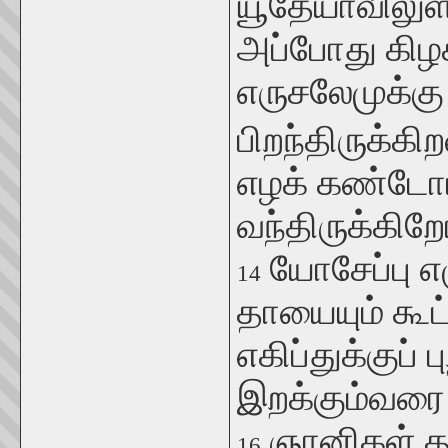
யூதேயாவிலுள்
அப்போது கிழக
எருசலேமுக்கு 
பிறந்திருக்க
எழக் கண்டோ
வந்திருக்கிற
யோசேப்பு எ
14
தாயையும் கூ
எகிப்துக்குப் ப
இறக்கும்வரை 
ஞானிகள் த
16