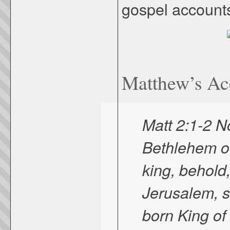
gospel accounts
Matthew’s Ac
Matt 2:1-2 N
Bethlehem o
king, behold
Jerusalem, 
born King o