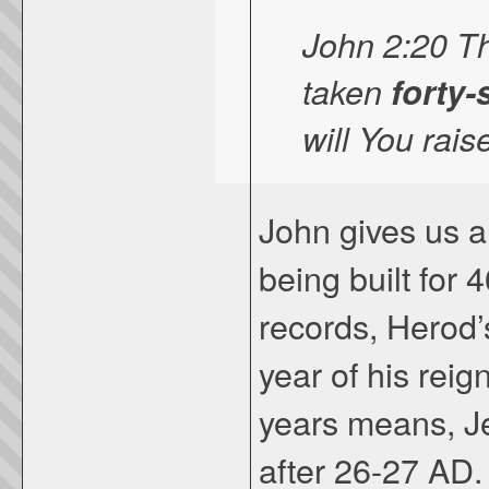
John 2:20 Th
taken
forty-
will You rais
John gives us a 
being built for
records, Herod’
year of his rei
years means, J
after 26-27 AD.