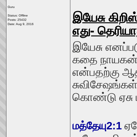
Guru
இயேசு கிறிஸ்
Status: Offline
Posts: 25432
எது- தெரியா
Date:
Aug 9, 2016
இயேசு எனப்பட
கதை நாயகன் 
என்பதற்கு ஆ
சுவிசேஷங்கள
கொண்டு ஏசு பி
ஏர
மத்தேயு2:1