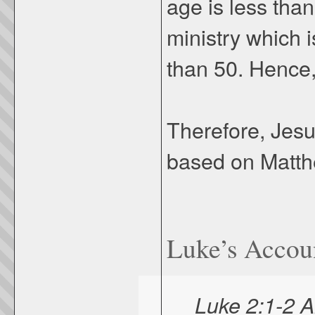
age is less tha
ministry which 
than 50. Hence,
Therefore, Jesu
based on Matth
Luke’s Accou
Luke 2:1-2 A