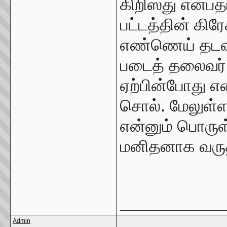
கிறிஸ்து என்ப
பட்டத்தின் கிர
எண்ணெய் தடவப்
படைத் தலைவர்
ஏற்பின்போது எ
சொல். மேலுள்ள 
என்னும் பொருள்
மனிதனாக வருத
_____________
Admin