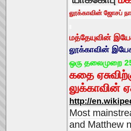
லூக்காவின் ஜோசப் நா
மத்தேயுவின் இயே
லூக்காவின் இயேச
ஒரு தலைமுறை 25
கதை ஏசுவிற்
லுக்காவின் ஏ
http://en.wikip
Most mainstre
and Matthew nat