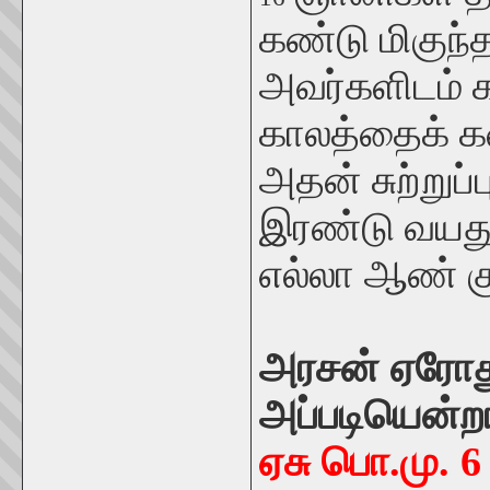
கண்டு மிகுந்
அவர்களிடம் கர
காலத்தைக் கண
அதன் சுற்றுப
இரண்டு வயது
எல்லா ஆண் க
அரசன் ஏரோத
அப்படியென்ற
ஏசு பொ.மு. 6 ல