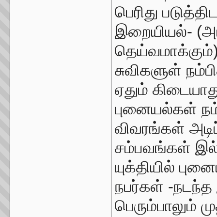
பெரிது படுத்தி
இறையியல்- (அட
தெய்வமாக்கும்
சுவிகளுள் நம்ப
ஏதும் கிடையாத
புனையல்கள் நம
விவரங்கள் அடிப
சம்பவங்கள் இல
யுக்தியில் புன
நபர்கள் -நடந்த
பெரும்பாலும் ம