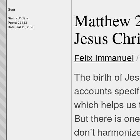
Guru
Matthew 2
Status: Offline
Posts: 25432
Date:
Jul 11, 2023
Jesus Chri
Felix Immanuel
The birth of Je
accounts specifi
which helps us t
But there is on
don’t harmonize.