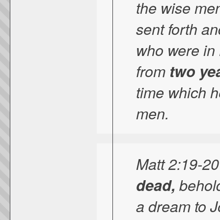
the wise men
sent forth an
who were in B
from
two ye
time which h
men.
Matt 2:19-
dead,
behold
a dream to J