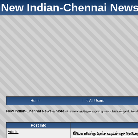
New Indian-Chennai News
Home
List All Users
New Indian-Chennai News & More
->
ஏசுவைத் தேடி- வரலாறு -பைபிளியல் ஒளியில்
-
Post Info
Admin
இயேசு கிறிஸ்து பிறந்த வருடம் எது- தெரியா