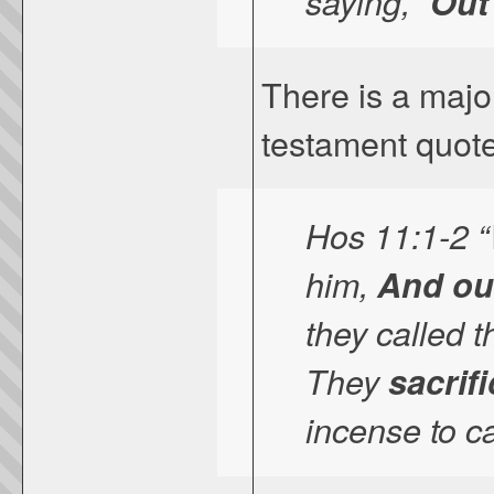
saying, “
Out 
There is a majo
testament quote
Hos 11:1-2 “
him,
And out
they called 
They
sacrif
incense to c