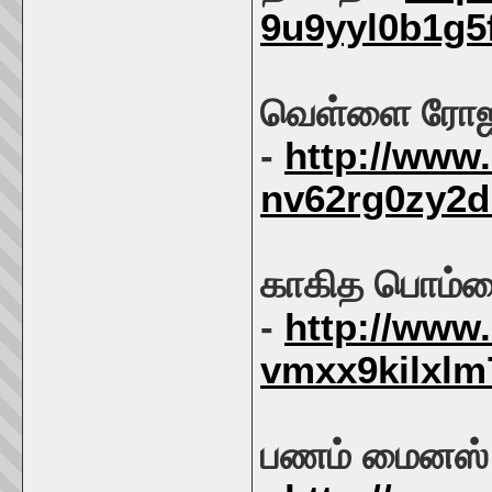
9u9yyl0b1g5f
வெள்ளை ரோ
-
http://www
nv62rg0zy2d
காகித பொம்
-
http://www
vmxx9kilxlm
பணம் மைனஸ்