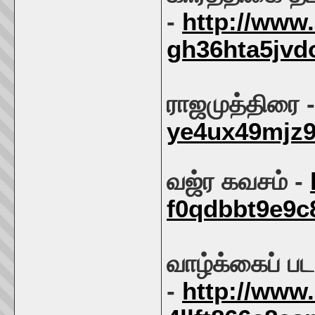
-
http://www
gh36hta5jvd
ராஜமுத்திரை 
ye4ux49mjz
வஜ்ர கவசம் -
f0qdbbt9e9c
வாழ்க்கைப் பட
-
http://www