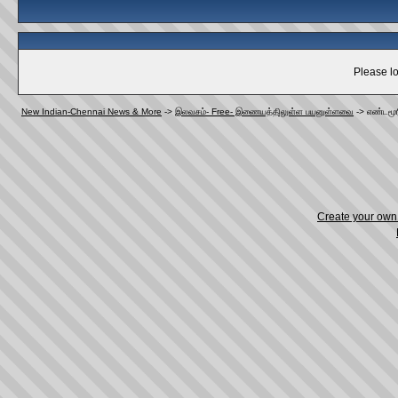
Please lo
New Indian-Chennai News & More
->
இலவசம்- Free- இணையத்திலுள்ள பயனுள்ளவை
->
எண்டமூர
Create your ow