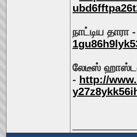
ubd6fftpa26
நாட்டிய தாரா 
1gu86h9lyk
லேடீஸ் ஹாஸ்ட
-
http://www
y27z8ykk56i
_____________