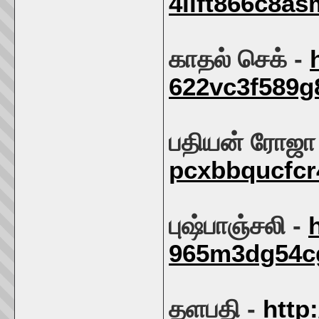
4llft866c8as
காதல் செக் -
622vc3f589
பதியன் ரோஜா
pcxbbqucfcr
புஷ்பாஞ்சலி -
965m3dg54c
தளபதி -
http