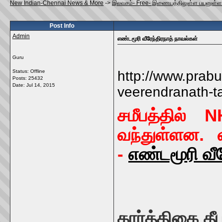
New Indian-Chennai News & More
->
இலவசம்- Free- இணையத்திலுள்ள பயனுள்
Post Info
Admin
எண்டமூரி வீரேந்திரநாத் நாவல்கள்
Guru
Status: Offline
http://www.prab
Posts: 25432
Date:
Jul 14, 2015
veerendranath-ta
சமீபத்தில் 
வந்துள்ளன. வ
-
எண்டமூரி வீர
கார்த்திகை தீ