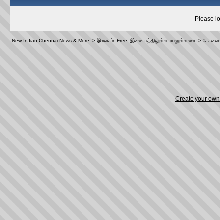
Please lo
New Indian-Chennai News & More
->
இலவசம்- Free- இணையத்திலுள்ள பயனுள்ளவை
->
கோவை ஞ
Create your ow