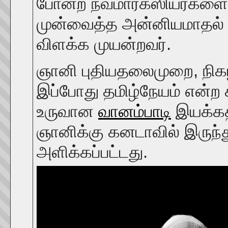
போன்ற நவமார்க்ஸியர்களை த
முன்வைத்த அன்னியமாதல் க
விளக்க முயன்றவர்.
ஞானி புதியதலைமுறை, நிகழ
இப்போது தமிழ்நேயம் என்ற 
உருவான
வானம்பாடி
இயக்கத்
ஞானிக்கு கனடாவில் இருந்த
அளிக்கப்பட்டது.