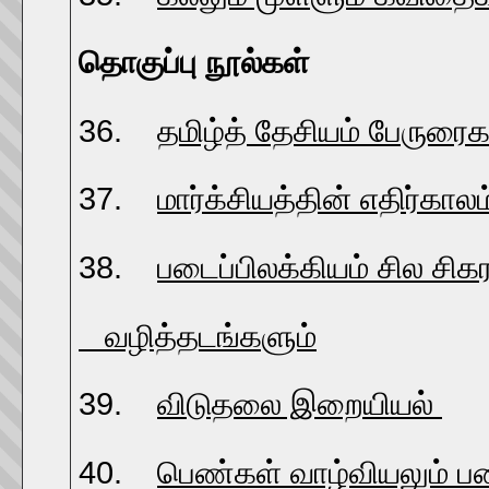
தொகுப்பு நூல்கள்
36.
தமிழ்த் தேசியம் பேருரைக
37.
மார்க்சியத்தின் எதிர்காலம
38.
படைப்பிலக்கியம் சில சிக
வழித்தடங்களும்
- 19
39.
விடுதலை இறையியல்
-
40.
பெண்கள் வாழ்வியலும் படை