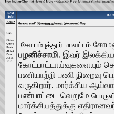
New Indian-Chennai News & More
->
இலவசம்- Free- இணையத்திலுள்ள பயனுள்
Post
TOPI
Info
Admin
கோவை ஞானி அனைத்து நூல்களும் இலவசமாகப் பெற
Guru
Status:
சோமனூ
கோயம்புத்தூர் மாவட்டம்
Offline
Posts:
25432
பழனிச்சாமி
. இவர் இலக்கிய
Date:
Jul 14,
2015
கோட்பாட்டாய்வுகளையும் செய
பணியாற்றி பணி நிறைவு பெற
வருகிறார். மார்க்சிய ஆய்
பண்பாட்டை வெறுமே
பொருள
மார்க்சியத்துக்கு எதிரான