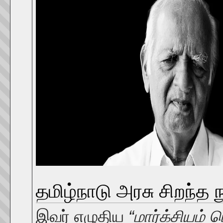
தமிழ்நாடு அரசு சிறந்த ந
இவர் எழுதிய
“மார்க்சியம் ப