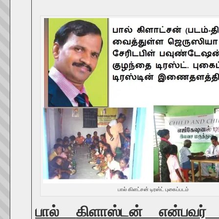
பால் கிளட்சன் டிரஸ்ட் புகைப்படம்
பால்
கிளாஸ்டன்
என்பவர