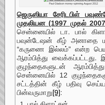
Paul Gladson money-spinning.August 2012
ஜெருஸியா
சேரிடபிள்
பவுண்ட
முதலியன (1997 முதல் 2007
சென்னையில் டா. பால் கிளா
பவுன்டேஷன் கீழ் அனாதை மற
“கருணை இல்லம்” என்ற பெய
ஆரம்பித்து வைக்கப்பட்டது.
குழந்தைகளுடன் ஆரம்பித்
சென்னையில் 12 குழந்தைகளுட
சட்டத்தின் கீழ் பதிவு செய
பின்வருமாறு
[9]
:
பால் கிளாட்சன்