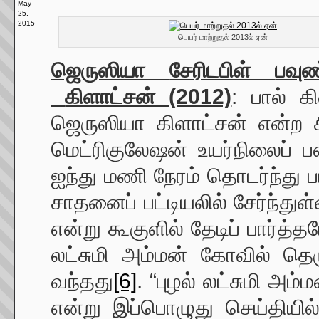
May
25,
2015
பெயர் மாற்றுதல் 2013ல் ஏன்
ஜெருஸியா
சேரிடபிள்
பவு
கிளாட்சன் (2012)
: பால் 
ஜெருஸியா கிளாட்சன் என்ற சி
மெட்ரிகுலேஷன் உயர்நிலைப் பள
ஐந்து மணி நேரம் தொடர்ந்து 
சாதனைப் பட்டியலில் சேர்ந்து
என்று கூகுளில் தேடிப் பார்த
லட்சுமி அம்மன் கோவில் தெ
வந்தது
[6]
. “புழல் லட்சுமி அம
என்று இப்பொழுது செய்தியில