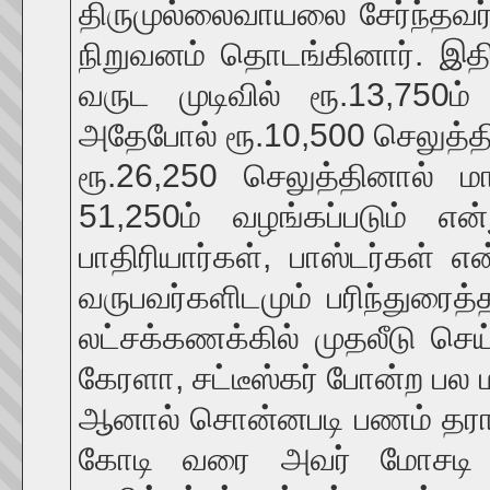
திருமுல்லைவாயலை சேர்ந்தவர
நிறுவனம் தொடங்கினார். இதில
வருட முடிவில் ரூ.13,750ம்
அதேபோல் ரூ.10,500 செலுத்தின
ரூ.26,250 செலுத்தினால் மா
51,250ம் வழங்கப்படும் எ
பாதிரியார்கள், பாஸ்டர்கள் 
வருபவர்களிடமும் பரிந்துரைத
லட்சக்கணக்கில் முதலீடு செய
கேரளா, சட்டீஸ்கர் போன்ற பல 
ஆனால் சொன்னபடி பணம் தராமல
கோடி வரை அவர் மோசடி செய