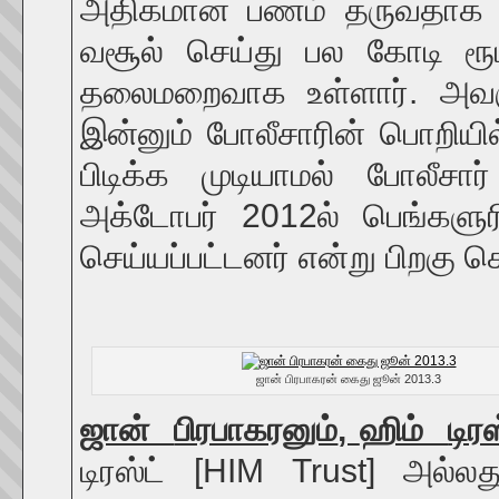
அதிகமான பணம் தருவதாக கூ
வசூல் செய்து பல கோடி ரூப
தலைமறைவாக உள்ளார். அவர
இன்னும் போலீசாரின் பொறியில
பிடிக்க முடியாமல் போலீச
அக்டோபர் 2012ல் பெங்களுரி
செய்யப்பட்டனர் என்று பிறகு 
ஜான் பிரபாகரன் கைது ஜூன் 2013.3
ஜான்
பிரபாகரனும்
,
ஹிம்
டிரஸ
டிரஸ்ட் [HIM Trust] அல்ல