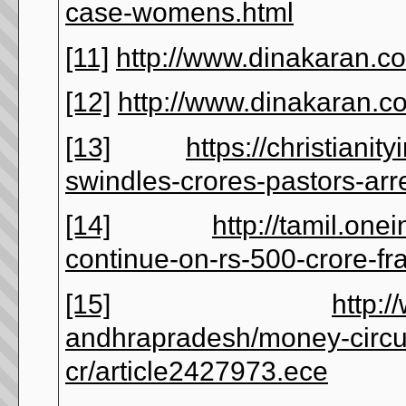
case-womens.html
[11]
http://www.dinakaran.
[12]
http://www.dinakaran.
[13]
https://christiani
swindles-crores-pastors-arr
[14]
http://tamil.on
continue-on-rs-500-crore-f
[15]
http:/
andhrapradesh/money-circul
cr/article2427973.ece