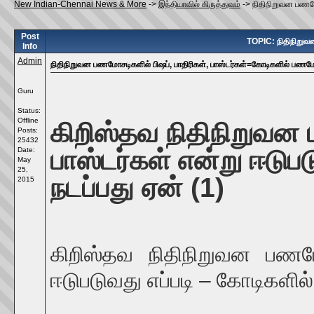
New Indian-Chennai News & More
->
இந்தியாவில் கிருத்துவம்
->
நிதிநிறுவன பணமோ
Post
TOPIC: நிதிநிறுவ
Info
Admin
நிதிநிறுவன பணமோசடிகளில் பிஷப், பாதிரிகள், பாஸ்டர்கள்=கோடிகளில் பணம
Guru
Status:
Offline
கிறிஸ்தவ நிதிநிறுவன 
Posts:
25432
பாஸ்டர்கள் என்று ஈடு
Date:
May
25,
நடப்பது ஏன் (1)
2015
கிறிஸ்தவ நிதிநிறுவன பணமோச
ஈடுபடுவது எப்படி – கோடிகளில