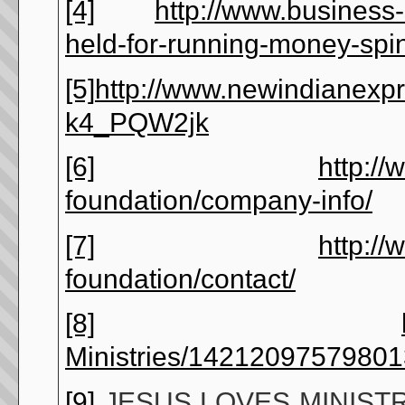
[4]
http://www.business-s
held-for-running-money-sp
[5]
http://www.newindianexpr
k4_PQW2jk
[6]
http:/
foundation/company-info/
[7]
http:/
foundation/contact/
[8]
Ministries/14212097579801
[9]
JESUS LOVES MINISTRIES 