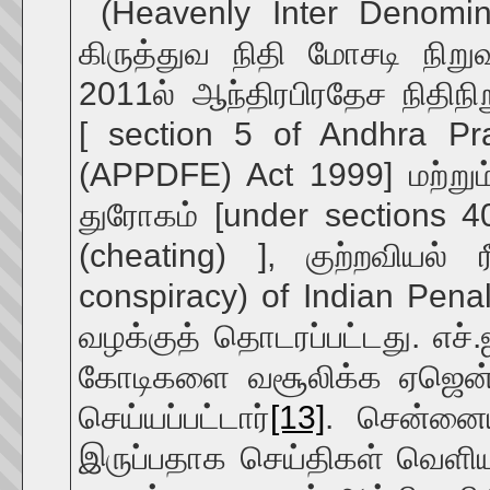
(Heavenly Inter Denomina
கிருத்துவ நிதி மோசடி நிறு
2011ல் ஆந்திரபிரதேச நிதிநிறு
[ section 5 of Andhra Pra
(APPDFE) Act 1999] மற்றும் 
துரோகம் [under sections 406
(cheating) ], குற்றவியல் ர
conspiracy) of Indian Pena
வழக்குத் தொடரப்பட்டது. எச்.
கோடிகளை வசூலிக்க ஏஜென்
செய்யப்பட்டார்
[13]
. சென்னைய
இருப்பதாக செய்திகள் வெளி