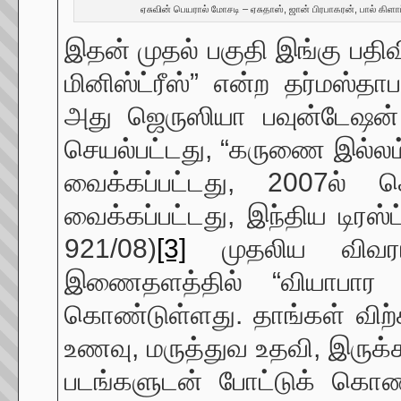
ஏசுவின் பெயரால் மோசடி – ஏசுதாஸ், ஜான் பிரபாகரன், பால் கிளா
இதன் முதல் பகுதி இங்கு பதிவ
மினிஸ்ட்ரீஸ்” என்ற தர்மஸ்த
அது ஜெருஸியா பவுன்டேஷன்
செயல்பட்டது, “கருணை இல்லம
வைக்கப்பட்டது, 2007ல் 
வைக்கப்பட்டது, இந்திய டிரஸ்
921/08)
[3]
முதலிய விவரங்
இணைதளத்தில் “வியாபார நி
கொண்டுள்ளது. தாங்கள் விற்க
உணவு, மருத்துவ உதவி, இருக்
படங்களுடன் போட்டுக் கொ