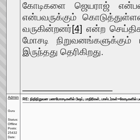
கோடிகளை ஜெயராஜ் என்பவர
என்பவருக்கும் கொடுத்துள்
வருகின்றனர்
[4]
என்ற செய்தி
மோசடி நிறுவனங்களுக்கும் 
இருந்தது தெரிகிறது.
__________________
Admin
RE: நிதிநிறுவன பணமோசடிகளில் பிஷப், பாதிரிகள், பாஸ்டர்கள்=கோடிகளில
Guru
Status:
Offline
Posts:
25432
Date: