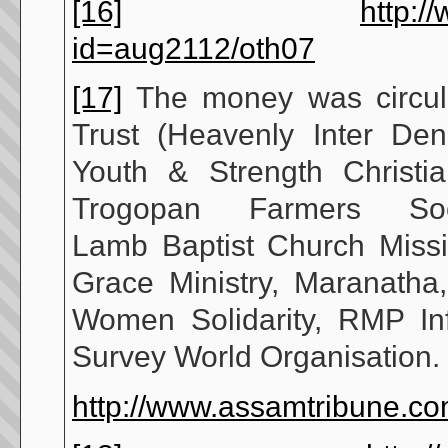
[16]
http:/
id=aug2112/oth07
[17]
The money was circula
Trust (Heavenly Inter De
Youth & Strength Christia
Trogopan Farmers Soc
Lamb Baptist Church Missio
Grace Ministry, Maranatha,
Women Solidarity, RMP In
Survey World Organisation.
http://www.assamtribune.co