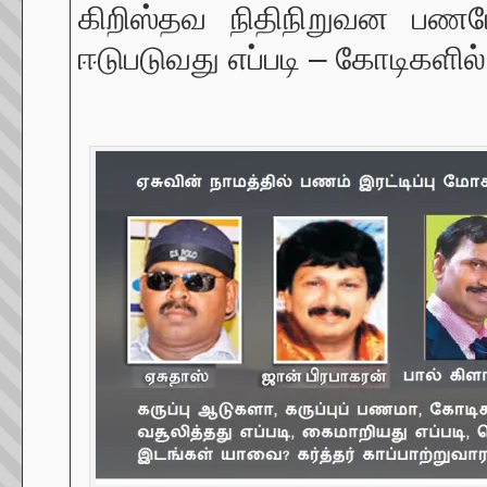
கிறிஸ்தவ நிதிநிறுவன பணமோச
ஈடுபடுவது எப்படி – கோடிகளில