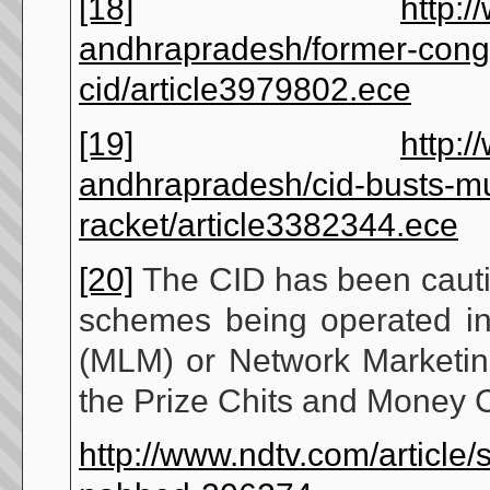
[18]
http:/
andhrapradesh/former-congr
cid/article3979802.ece
[19]
http:/
andhrapradesh/cid-busts-mul
racket/article3382344.ece
[20]
The CID has been cautio
schemes being operated in
(MLM) or Network Marketi
the Prize Chits and Money C
http://www.ndtv.com/article