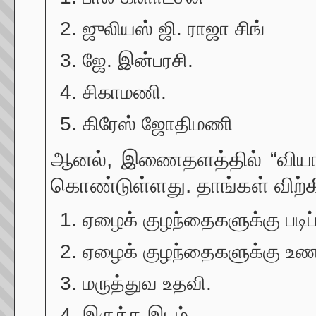
ஜுலியஸ் ஜி. ராஜா சிங்
ஜே. இன்பரசி.
சிகாமணி.
கிரேஸ் ஜோதிமணி
ஆனல், இணைதளத்தில் “வியாபா
கொண்டுள்ளது. தாங்கள் விற்க
ஏழைக் குழந்தைகளுக்கு படிப்ப
ஏழைக் குழந்தைகளுக்கு உண
மருத்துவ உதவி.
இருக்க இடம்.