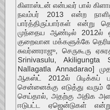
கிளாஸ்டன் என்பவர் பால் கிளாட
நவம்பர் 2013 என்ற நாளித
பார்த்திருப்பார்கள் என்று த
முந்தைய ஆண்டில் 2012ல் ஒ
குறைவான மக்களுக்கே தெரிய
சுவர்ணராஜு, செருகூரு ஏசுர
Srinivasulu, Akiligungt
Nallagatla Annadarao] மு
ஆகஸ்ட் 2012ல் பிடிக்கப் 
சென்னைக்கு எடுத்து வரும் ப
செய்தால், அதற்கு அதிக அளவி
ஈடுபட்ட ஏஜென்டுகள் என்று