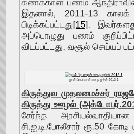
கணக்கான பணம் ஆந்திராவிலிர
இதனால், 2011-13 காலக் 
பிடிக்கப்பட்டது
[15]
. இவர்களது
அப்பொழுது பணம் குறிப்பிட்
விடப்பட்டது, வசூல் செய்யப் 
ஜான் பிரபாகரன் கைது ஜூன் 2013.1
கிருத்துவ முதலமைச்சர் ராஜச
கிருத்து ஊழல் (அக்டோபர்.20
சேர்ந்த அரசியல்வாதியா
சி.ஐ.டி.போலீசார் ரூ.50 கோ