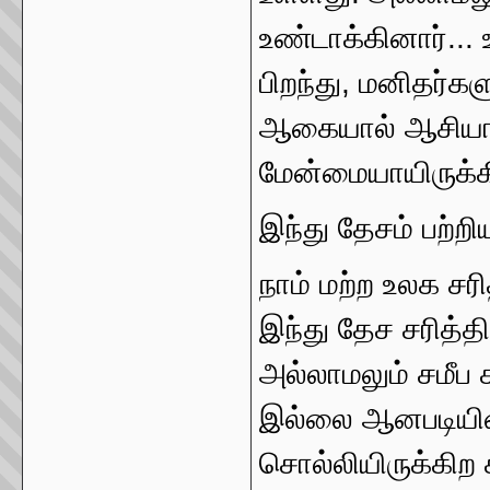
உண்டாக்கினார்...
பிறந்து, மனிதர்க
ஆகையால் ஆசியாக்
மேன்மையாயிருக்கி
இந்து தேசம் பற்றி
நாம் மற்ற உலக சரி
இந்து தேச சரித்த
அல்லாமலும் சமீப க
இல்லை ஆனபடியினா
சொல்லியிருக்கிற ச