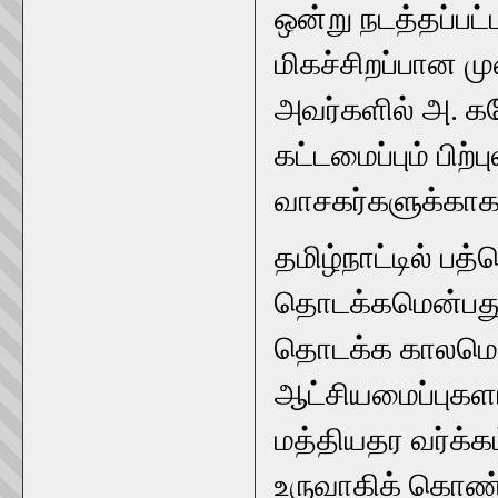
ஒன்று நடத்தப்பட
மிகச்சிறப்பான ம
அவர்களில் அ. க
கட்டமைப்பும் பிற்
வாசகர்களுக்கா
தமிழ்நாட்டில் பத
தொடக்கமென்பது க
தொடக்க காலமென
ஆட்சியமைப்புகளா
மத்தியதர வர்க்கம
உருவாகிக் கொண்டி