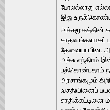
போலல்லாது எல்லா
இது உருக்கொண்ட
அச்சமூகத்தின் கர
சாதனங்களாகப் ப
தேவையாயின. அவற்
அச்சு எந்திரம் 
பத்தொன்பதாம் ந
அரசாங்கமும் கிறி
வசதியினைப் பயன்
சாதிக்கட்டினை ம