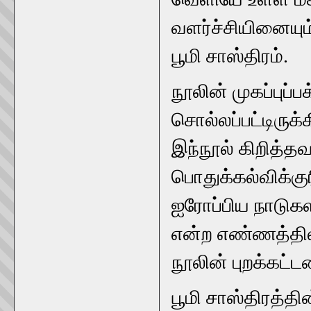
வளர்ச்சியினையும
பூமி சாஸ்திரம்.
நூலின் முகப்புப்
சொல்லப்பட்டிருக்
இந்நூல் கிறித்தவ
பொதுக்கல்விக்கு
ஐரோப்பிய நாடுகள
என்ற எண்ணத்தில் 
நூலின் புறக்கட்
பூமி சாஸ்திரத்தின