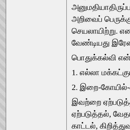
அனுமதியாதிருப்
அறிவைப் பெருக்க
செயலாயிற்று. எ
வேண்டியது இரேன
பொதுக்கல்வி எ
1. எல்லா மக்கட்
2. இறை-கோயில்-
இவற்றை ஏற்படுத
ஏற்படுத்தல், வே
காட்டல், கிறித்த