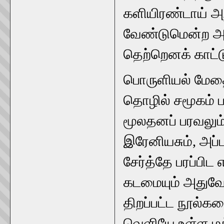
களியிரண்டாய் அ
வேண்டுமென்ற அவ
தெற்றெனக் காட்ட
பொருளியல் மேதை 
தொழில் சமூகம்
மூலதனப் பரவலும
இரேனியசும், அப்
சேர்த்தே பரப்பி
கடமையும் அதுவே
திறப்பட்ட நூல்க
வெளியே உள்ள மக