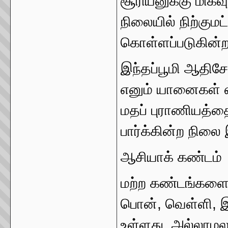
சூரியனுக்கு மிக
நிலையில் நிற்குமட
கொள்ளப்படுகின்றன
இந்தப்பூமி ஆதிசே
எனும் யானைகள் எட
மதப் புராணியத்தை
பார்க்கின்ற நிலை
ஆசியாக் கண்டம்
மற்ற கண்டங்களைப்
பொன், வெள்ளி, 
உள்ளது. அல்லாம