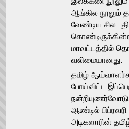
இலக்கண நூலும் ம
ஆங்கில நூலும் த
வேண்டிய சில புத
கொண்டிருக்கின்
மாவட்டத்தில் தொ
வலிமையானது.
தமிழ் ஆய்வாளர்க
போய்விட்ட இப்பெ
நன்றியுணர்வோடு
ஆண்டில் பிப்ரவர
அடிகளாரின் தமிழ்