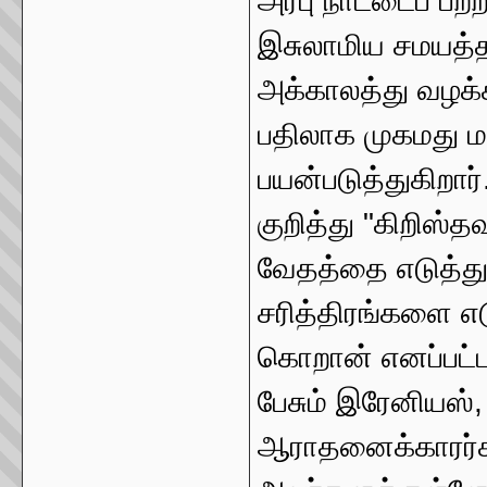
அரபு நாட்டைப் பற
இசுலாமிய சமயத்த
அக்காலத்து வழக்க
பதிலாக முகமது ம
பயன்படுத்துகிறார
குறித்து "கிறிஸ்த
வேதத்தை எடுத்துத
சரித்திரங்களை எட
கொறான் எனப்பட்ட
பேசும் இரேனியஸ்,
ஆராதனைக்காரர்களா