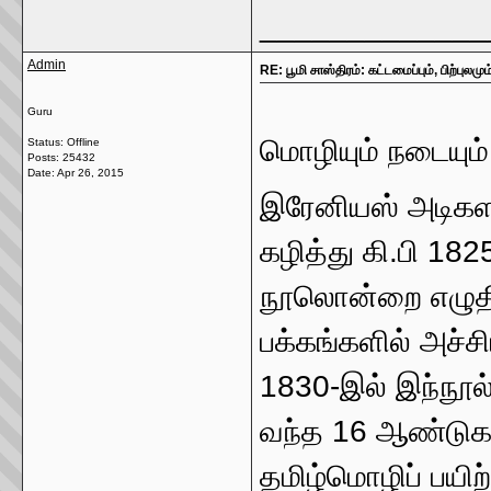
_____________
Admin
RE: பூமி சாஸ்திரம்: கட்டமைப்பும், பிற்புல
Guru
மொழியும் நடையும்
Status: Offline
Posts: 25432
Date:
Apr 26, 2015
இரேனியஸ் அடிகளார
கழித்து கி.பி 18
நூலொன்றை எழுதிய
பக்கங்களில் அச்ச
1830-இல் இந்நூல் 
வந்த 16 ஆண்டுக
தமிழ்மொழிப் பயிற்