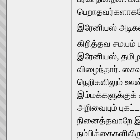
பெறாதவர்களாகவ
இரேனியஸ் அடிகள
கிறித்தவ சமயம்
இரேனியஸ், தமிழ
விழைந்தார். சை
நெறிகளிலும் ஊன்
இம்மக்களுக்குக
அறிவையும் புகட்ட
நினைத்தவாறே இ
நம்பிக்கைகளிலிரு