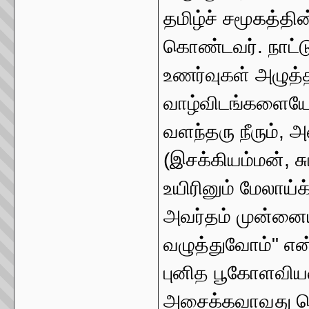
தமிழ்ச் சமூகத்தின
கொண்டவர். நாட்டு
உணர்வுகள் அழுத
வாழ்விடங்களையே உ
வளந்தரு நீரும், அ
(இசக்கியம்மன்,
உயிரினும் மேலாய்க
அவர்தம் முன்னை
வழுத்துவோம்" என்
புனித பூகோளவிய
அசைக்கவாவது செ