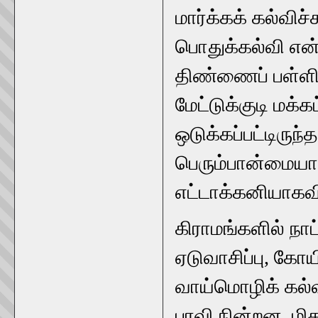
மார்க்கக் கல்வ
பொதுக்கல்வி என்
திண்ணைப் பள்ளிகளு
மேட்டுக்குடி மக்
ஒடுக்கப்பட்டிருந்
பெரும்பான்மையா
எட்டாக்கனியாகவ
கிராமங்களில் நாட்
ஏடுவாசிப்பு, க
வாய்மொழிக் கல்
பரவி நின்றன. மி