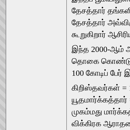
தேசத்தார் தங்களி
தேசத்தார் அவ்விர
கூறுகிறார் ஆசிரிய
இந்த 2000-ஆம் ஆ
தொகை கொண்டுள்ள
100 கோடிப் பேர் 
கிறிஸ்தவர்கள் = 
யூதமார்க்கத்தார் 
முகம்மது மார்க்கத
விக்கிரக ஆராதனை