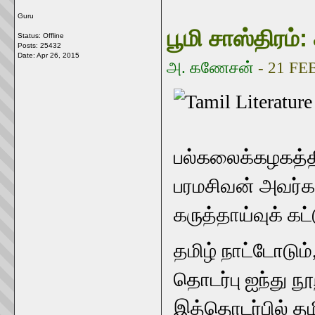
Guru
பூமி சாஸ்திரம்: 
Status: Offline
Posts: 25432
Date:
Apr 26, 2015
அ. கணேசன்
- 21 FE
பல்கலைக்கழகத்த
பரமசிவன் அவர்கள
கருத்தாய்வுக் கட
தமிழ் நாட்டோடும
தொடர்பு ஐந்து 
இத்தொடர்பில் த