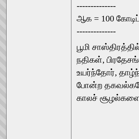
--------------
ஆக = 100 கோடிப்
--------------
பூமி சாஸ்திரத்த
நதிகள், பிரதேசங
உயர்ந்தோர், தாழ்
போன்ற தகவல்களோ
காலச் சூழல்களையு