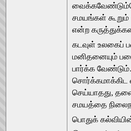
வைக்கவேண்டும்மெ
சமயங்கள் கூறும் 
என்ற கருத்துக்
கடவுள் உலகைப் ப
மனிதனையும் படை
பார்க்க வேண்டும
சொர்க்கமாக்கிட வ
செய்யாதது, தளைய
சமயத்தை நிலைநாட
பொதுக் கல்வியின