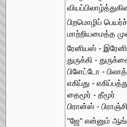
வியப்பிலாழ்த்துக
பிறமொழிப் பெயர்
மாற்றியமைத்த முற
ரேனியஸ் - இரேன
துருக்கி - துருக்க
பிளேட்டோ - பிலா
எகிப்து - எகிப்பத்த
தைமூர் - தீமூர்
பிரான்ஸ் - பிராஞ்ச
"ஜே" என்னும் ஆங