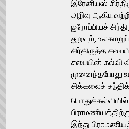
இரேனியஸ் சிர்தி
அறிவு ஆகியவற்ற
ஐரோப்பியச் சிர்த
துறவும், உலகமறு
சிர்திருத்த சபைய
சபையின் கல்வி 
முனைந்தபோது உயர
சிக்கலைச் சந்திக்
பொதுக்கல்வியில்
பிராமணியத்திற்க
இந்து பிராமணியத