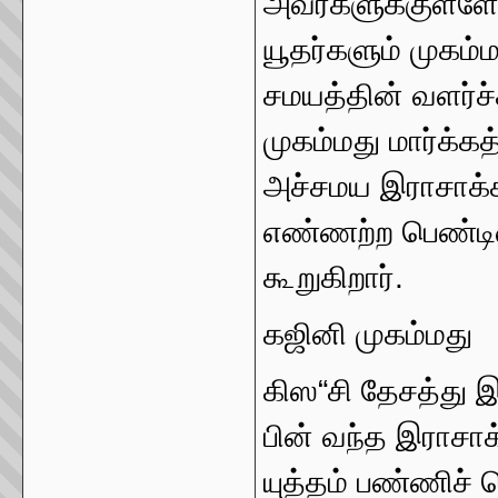
அவர்களுக்குள்ள
யூதர்களும் முகம்
சமயத்தின் வளர்ச்ச
முகம்மது மார்க்க
அச்சமய இராசாக்
எண்ணற்ற பெண்டி
கூறுகிறார்.
கஜினி முகம்மது
கிஸ“சி தேசத்து 
பின் வந்த இராசா
யுத்தம் பண்ணிச