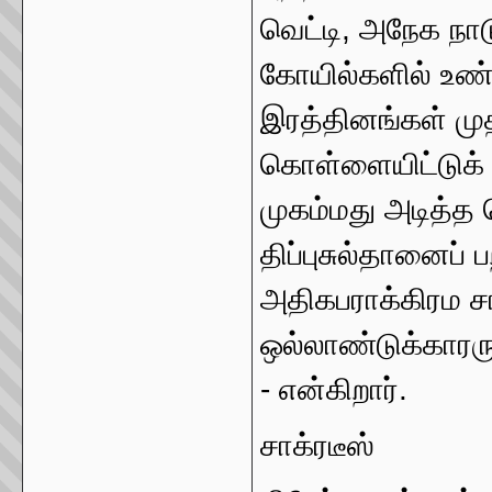
வெட்டி, அநேக நா
கோயில்களில் உண
இரத்தினங்கள் ம
கொள்ளையிட்டுக்
முகம்மது அடித்த 
திப்புசுல்தானைப் 
அதிகபராக்கிரம சா
ஒல்லாண்டுக்காரர
- என்கிறார்.
சாக்ரடீஸ்