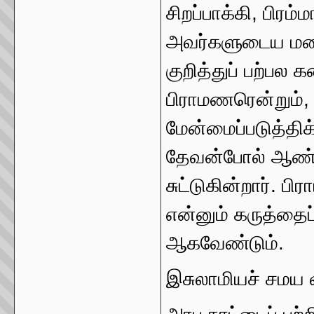
சிறப்பாக்கி, பிரம்
அவர்களுடைய மன
குறித்துப் பற்ப
பிராமணரென்றும், 
மேன்மைப்படுத்திக
தேவன்போல் ஆண்ட
சுட்டுகின்றார். ப
என்னும் கருத்தைப
ஆகவேண்டும்.
இசுலாமியச் சமய 