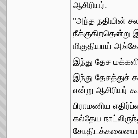
ஆசிரியர்.
"அந்த நதியின் சல
நீக்குகிறதென்று இ
மிகுதியாய் அங்கே
இந்து தேச மக்களி
இந்து தேசத்துச்
என்று ஆசிரியர் க
பிராமணிய எதிர்ப
கல்தேய நாட்லிருந்
சோதிடக்கலையைப்