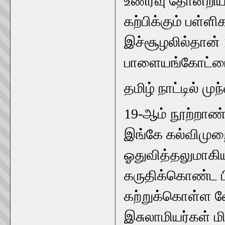
உணர்வு தோன்றியது
கற்பிக்கும் பள்
இச்சூழலில்தான்
பாளையங்கோட்டைக
தமிழ் நாட்டில் ம
19-ஆம் நூற்றாண்
இங்கே கல்விமுற
ஓதுவித்தலுமாகி
கருதிக்கொண்ட பி
கற்றுக்கொள்ள 
இசுலாமியர்கள் மி