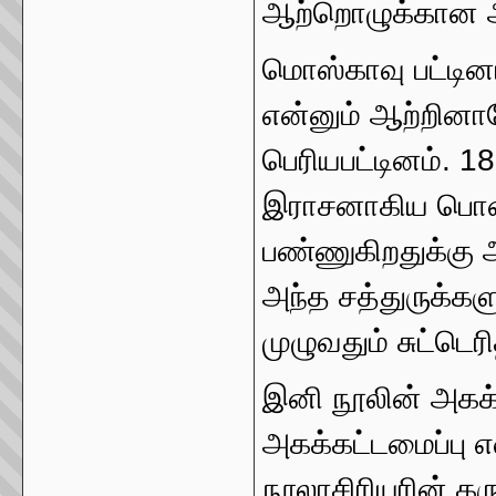
ஆற்றொழுக்கான அ
மொஸ்காவு பட்டின
என்னும் ஆற்றினால
பெரியபட்டினம். 1
இராசனாகிய பொனப்
பண்ணுகிறதுக்கு
அந்த சத்துருக்க
முழுவதும் சுட்டெரி
இனி நூலின் அகக்க
அகக்கட்டமைப்பு 
நூலாசிரியரின் கரு