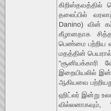
கிறிஸ்தவத்தில் 
தலைப்பில் வரல
Danino) வின் 
கீழானதாக சித்த
பெண்மை பற்றிய வ
மதத்தின் பெயரா
“சூனியக்காரி வ
இறையியலில் இன்
ஆகியவை பற்றியது
ஹிட்லர் இன்று உல
வில்லனாகவும், “