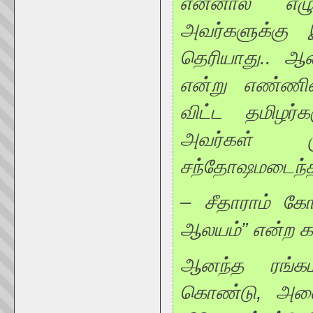
என்னால் எழ
அவர்களுக்கு
தெரியாது.. ஆன
என்று எண்ணினா
விட்ட தமிழர்
அவர்கள் ம
சந்தோஷமடைந்தா
– சீதாராம் கோய
ஆலயம்” என்ற கட
ஆனந்த ரங்கம
கொண்டு, அனைத்