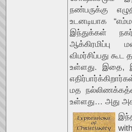
நண்பருக்கு எழ
உடனடியாக “எம்மத
இந்துக்கள் நகர
ஆக்கிரமிப்பு 
விமர்சிப்பது கூட
உள்ளது. இதை, இ
எதிர்பார்க்கிறார
மத நல்லிணக்கத்
உள்ளது… அது அகல 
இந்
wit