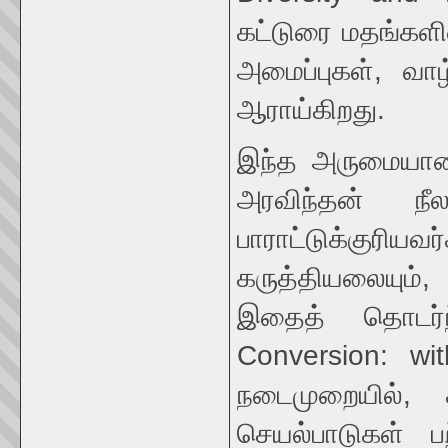
கட்டுரை மதங்களி
அமைப்புகள், வாழ
ஆராய்கிறது.
இந்த அருமையான 
அரவிந்தன் நீ
பாராட்டுக்குரிய
கருத்தியலையும்,
இதைத் தொடர்ந்
Conversion: wi
நடைமுறையில், 
செயல்பாடுகள் 