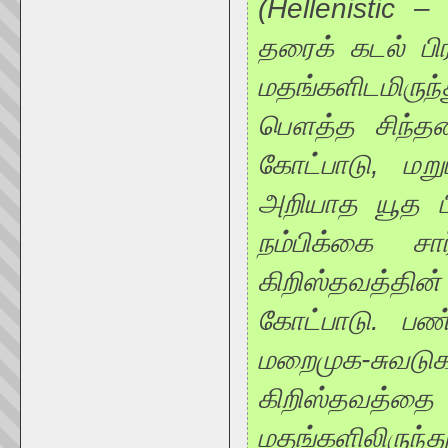
(Hellenistic –
தரைக் கடல் பி
மதங்களிடமிருந
பௌத்த சிந்தனை
கோட்பாடு, மறுப
அறியாத யூத ப
நம்பிக்கை ச
கிறிஸ்தவத்தி
கோட்பாடு. பண
மறைமுக-சுவடு
கிறிஸ்தவத்தை
மதங்களிலிருந்து