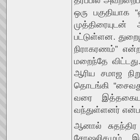
தரப்பில் அவற்றை
ஒரு பகுதியாக “
முத்திரையுடன்
பட்டுள்ளன. துறைய
நிராகரணம்” என்ற
மறைந்தே விட்டது
ஆரிய சமாஜ நிறு
தொடங்கி “சைவத
வரை இத்தகைய 
வந்துள்ளனர் என்பத
ஆனால் சுதந்திர 
சோஷலிசமும் இந்த