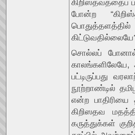
கிறிஸ்தவத்தைப் ப
போன்ற “கிறிஸ
பொதுத்தளத்தில்
கிட்டுவதில்லையே
சொல்லப் போனால
காலங்களிலேயே, அ
பட்டிருப்பது வரலா
நூற்றாண்டில் தமி
என்ற பாதிரியை 
கிறிஸதவ மதத்தி
கருத்துக்கள் குறி