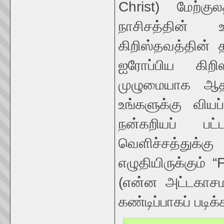
Christ) மேற்குல
நாசிசத்தின் உ
கிறிஸ்தவத்தின்
ஐரோப்பிய கிற
முழுமையாக ஆதர
உங்களுக்கு வியப
நன்கறியப் பட
வெளிச்சத்து
எழுதியிருக்கும்
(என்ன அட்டகாசம
கண்டிப்பாகப் படிக