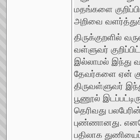
மதங்களை குறிப்ப
அறிவை வளர்த்துக
திருக்குறளில் வ
வள்ளுவர் குறிப்ப
இல்லாமல் இந்து வ
தேவர்களை ஏன் குற
திருவள்ளுவர் இந்
பூணூல் இடப்பட்டிர
தெரிவது பலபேரின்
புண்ணானது. எனவ
பதிலாக துணியைப்