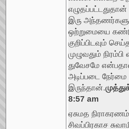
எழுதப்பட்டதுதான்
இரு அந்தணர்களு
ஒற்றுமையை கண்டு
குறிப்பிடவும் செ
முழுவதும் நிரம்ப
துவேசமே என்பதால
அடிப்படை நேர்ம
இருந்தான்.
முத்து
8:57 am
ஏசுமத நிராகரணம்
சிவப்பிரகாச சுவா