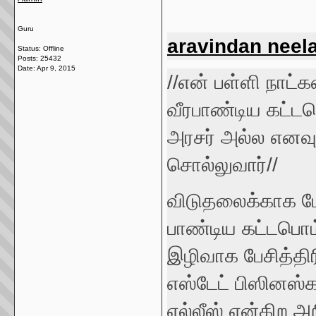
Guru
aravindan neel
Status: Offline
Posts: 25432
Date:
Apr 9, 2015
//என் பள்ளி நாட்கள
வீரபாண்டிய கட்ட
அரசர் அல்ல எனவும
சொல்லுவார்//
விடுதலைக்காக ப
பாண்டிய கட்டபொம
இழிவாக பேசித்திர
எஸ்டேட் பிஸினஸ்
எல்லீஸ் என்கிற அற