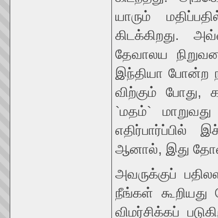
யாரும் மதிப்பத
கிடக்கிறது. அ
தேவாலய நிறுவனம
இந்தியா போன்ற ந
விற்கும் போது, 
`மதம்` மாறுவத
எதிர்பார்ப்பில் 
ஆனால், இது தோல்வ
அவருக்குப் பதிலள
நீங்கள் கூறியது
விமர்சிக்கப் பட