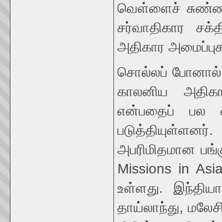
வெள்ளைச் சுண்ணம
சர்வாதிகார சக
அதிகார அமைப்புக
சொல்லப் போனால் 
காலனிய அதிகா
என்பதைப் பல 
படுத்தியுள்ளனர்
அபரிமிதமான பங்கு
Missions in Asi
உள்ளது. இந்தி
தாய்லாந்து, மலேச