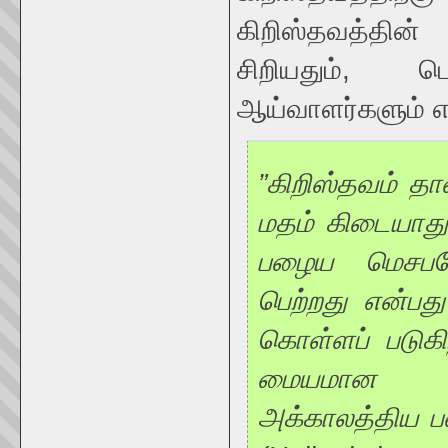
கிறிஸ்தவத்தின்
சிறியதும், ப
ஆய்வாளர்களும் எ
”கிறிஸ்தவம் த
மதம் கிடையாத
பழைய மெசபடோ
பெற்றது என்பத
கொள்ளப் படுகி
மையமான படி
அக்காலத்திய பன்