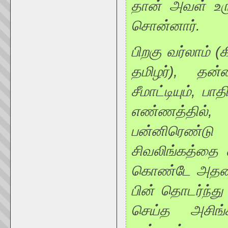
தான் அவள் உருவ
சொன்னார்.
பிறகு வர்லாம் (
தமிழர்), தன்
சீமாட்டியும், ப
எண்ணத்தில்,
பன்னிரெண்ட
சிவலிங்கத்தை எ
கொண்டே அதன் மீ
பின் தொடர்ந்து
செய்த அசிங்க