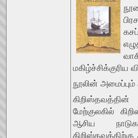
நூல
பிர
கச
எழு
வா
மகிழ்ச்சிக்குரிய 
நூலின் அமைப்பும் 
கிறிஸ்தவத்தி
மேற்குலகில் கிற
ஆசிய நாடுகளி
கிறிஸ்தவத்திற்கு