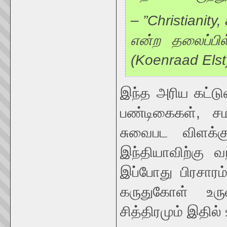
– ”Christianity
என்ற தலைப்பில
(Koenraad Elst
இந்த அரிய கட்டுர
பண்டிகைகள், சம
சுவைபட விளக்க
இந்தியாவிற்கு வந
இப்போது பிரசாரம
கருதுகோள் உர
சித்திரமும் இதில்