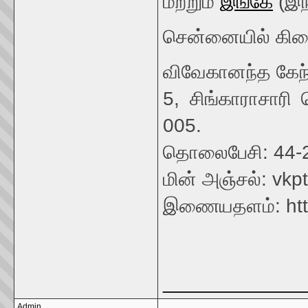
மற்றும்
இங்கே
(இந
சென்னையில் கிடை
விவேகானந்த கேந்
5, சிங்காராசாரி
005.
தொலைபேசி: 44-
மின் அஞ்சல்: vk
இணையதளம்: http
_____________
Admin