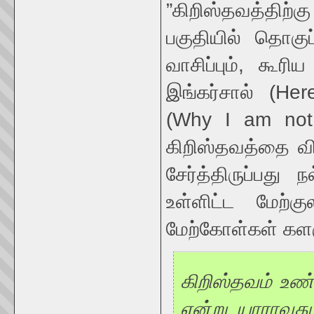
”கிறிஸ்தவத்திற
பகுதியில் தொகுப
வாசிப்பும், கூரி
இங்கர்சால் (Her
(Why I am not
கிறிஸ்தவத்தை வி
சேர்த்திருப்பது
உள்ளிட்ட மேற்க
மேற்கோள்கள் களஞ
கிறிஸ்தவம் உ
என்று யாராவது 