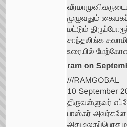
வீரமாமுனிவருடைய
முழுவதும் கையகப்
மட்டும் திருப்போர
சாந்தலிங்க சுவா
உரையில் மேற்கோளா
ram on Septemb
///RAMGOBAL
10 September 2
திருவள்ளுவர் எப
பாஸ்கர் அவர்களே.
அது உலகப்பொதுமற