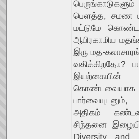
பெருங்காடுகளும் 
பௌத்த, சமண மத
மட்டுமே கொண்
ஆபிரகாமிய மதங்க
இரு மத-கலாசாரங்
வகிக்கிறதோ? பா
இயற்கையின் 
கொண்டவையாக இ
பார்வையுடனும்
அதிகம் கண்டவ
சிந்தனை இழையி
Diversity and