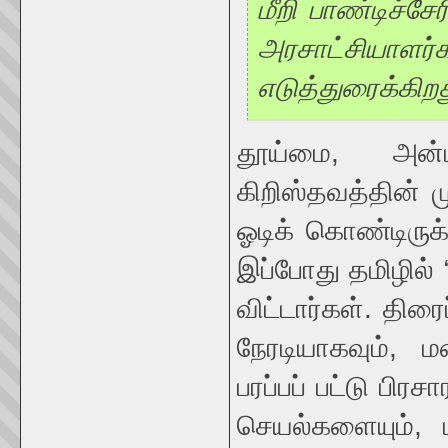
மீறி பாண்டிச்ச
அரசாட்சியாளர
எடுத்துரைக்கிறத
தூய்மை, அன
கிறிஸ்தவத்தின் 
ஓடிக் கொண்டிருக்
இப்போது தமிழில்
விட்டார்கள். திர
நேரடியாகவும், 
பரப்பப் பட்டு பிரச
செயல்களையும், 