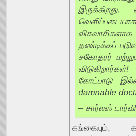
இருக்கிறது.
வெளிப்படைய
விசுவாசிகளா
தண்டிக்கப் படுவ
சகோதரர் மற்று
விடுகிறார்கள
கோட்பாடு இல்
damnable doctr
– சார்லஸ் டார்வ
கங்கையும், க