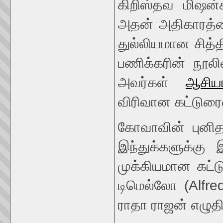
கிறிஸ்தவ மிஷன்க
அதன் அதிகாரத்தை
துல்லியமான சித்த
பணிக்கரின் நூலி
அவர்கள்
ஆசியா
விரிவான கட்டுரைய
கோவாவின் புனி
இந்துக்களுக்கு
முக்கியமான கட்
டிமெல்லோ (Alfre
ராதா ராஜன் எழுதி