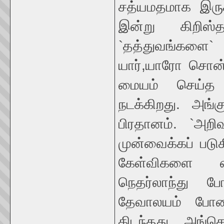
சத்யமதமாக இருக
இன்று கிறிஸ்
`தத்துவங்களை
யார்,யாரோ சொன
மையம் செய்த 
நடக்கிறது. அங்க
பிரதானம். `அறிவ
முன்வைக்கப் படு
கேள்விகளை எழ
நெதர்லாந்து ப
தேவாலயம் போன
கிடந்தது. அங்க