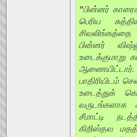
”
பின்னர் காரைக
பெரிய சுத்த
சிவலிங்கத்தை எ
பின்னர் விஷ்
உடைக்குமாறு காப
ஆணையிட்டார்.
பாதிரியிடம் செ
உடைத்துக் க
வருடங்களாக ச
சீமாட்டி நடத்த
கிறிஸ்தவ மதத்