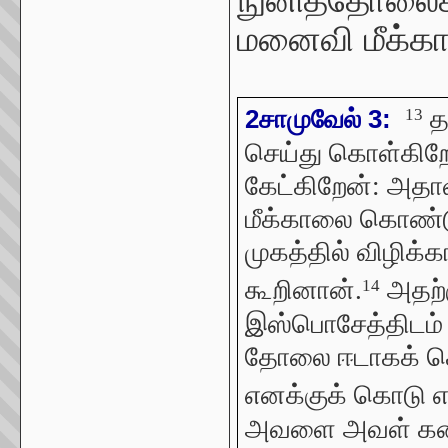
மனைவி மீக்க
த
2சாமுவேல் 3:
13
செய்து கொள்கிறே
கேட்கிறேன்: அதாவ
மீக்காலை கொண்ட
முகத்தில் விழிக
கூறினான்.
அதற்க
14
இஸ்பொசேத்திடம் த
தோலை ஈடாகக் கொ
எனக்குக் கொடு என
அவளை அவள் கணவன