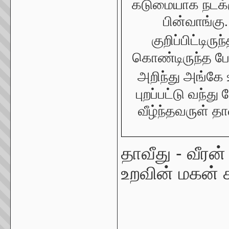
கடுமையாக நடக்க
பின்வாங்கு
குறிப்பிட்டிருந
கொண்டிருந்த போ
அறிந்து அங்கே 
புறப்பட்டு வந்
வீழ்ந்தவருள் தாவ
தாவீது - வீரன
உறவின் மகன்