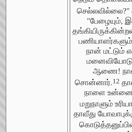
செல்லவில்லை?" எ
"பேழையும், இ
தங்கியிருக்கின்
பணியாளர்களும் 
நான் மட்டும் எ
மனைவியோடு இர
ஆணை! நான் 
12
சொன்னார்.
தாவ
நாளை உன்னை அ
மறுநாளும் உரிய
தாவீது யோவாபுக்
கொடுத்தனுப்பி