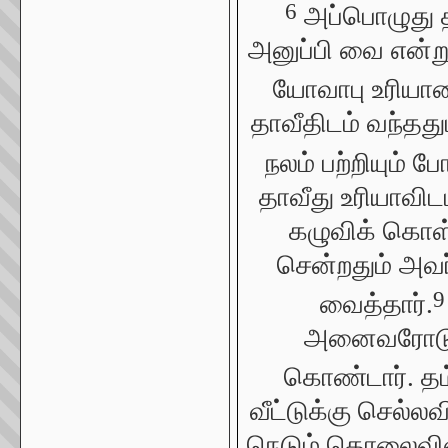
6
அப்பொழுது 
அனுப்பி வை என்று
யோவாபு உரியாவ
தாவீதிடம் வந்தது
நலம் பற்றியும் போ
தாவீது உரியாவிடம
கழுவிக் கொள்
சென்றதும் அவர
9
வைத்தார்.
அனைவரோடும
கொண்டார். தம்
வீட்டுக்கு செல்ல
நெடும் தொலைவிலிரு