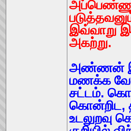
அப்பெண்ண
படுத்தவனும
இவ்வாறு இ
அகற்று.
அண்ணன் இ
மணக்க வேண்
சட்டம். கொ
கொன்றிட, 
உடலுறவு 
குறியில் வி