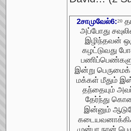
தா
2சாமுவேல்6:
20
அப்போது சவுலி
இழிந்தவன் ஒ
கழட்டுவது போ
பணிப்பெண்களு
இன்று பெருமைக
மக்கள் மீதும் இ
தந்தையும் அவர்
தேர்ந்து கொ
இன்னும் ஆடு
கடையவனாக்கிக் 
முன்பா நான் பெ