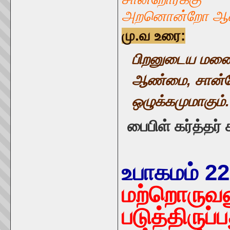
அறனொன்றோ ஆன்
மு.வ உரை:
பிறனுடைய மனைவ
ஆண்மை, சான்றோர
ஒழுக்கமுமாகும்.
பைபிள் கர்த்தர
உபாகமம்
22
மற்றொருவ
படுத்திருப்ப