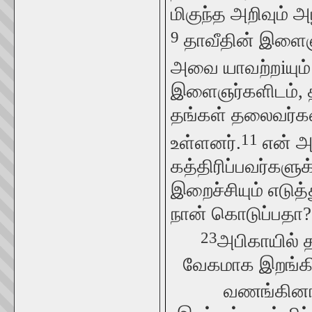
மிகுந்த அறிவும் அ
9
தாவீதின் இளைஞர
அவை யாவற்றiயும் 
இளைஞர்களிடம், த
தங்கள் தலைவர்களை
11
உள்ளனர்.
என் அ
கத்திரிப்பவர்களு
இறைச்சியும் எடுத
நான் கொடுப்பதா?
23
அபிகாயில் 
வேகமாக இறங்கி அ
வணங்கினா