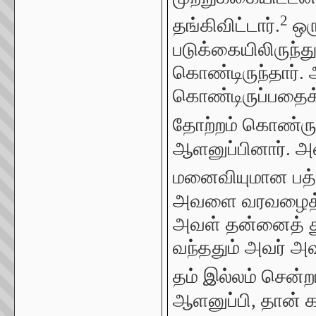
2
தங்கிவிட்டார்.
ஒர
படுக்கையிலிருந்த
கொண்டிருந்தார். 
கொண்டிருப்பதைக்
தோற்றம் கொண்ரு
ஆளனுப்பினார். அவ
மனைவியுமான பத்ச
அவளை வரவழைத்தார
அவள் தன்னைத் தூய
வந்ததும் அவர் அ
தம் இல்லம் சென்ற
ஆளனுப்பி, தான் க