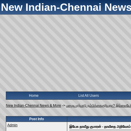
New Indian-Chennai News
Home
List All Users
New Indian-Chennai News & More
->
பழைய ஏற்பாடு நம்பிக்கைகுரியதா? இல்லையே
Post Info
Admin
இயேசு தாவீது குமாரன் - தாவீதை அறிவோம்