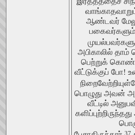
இரத்தத்தைச் சிந்
வாங்காதவாறும
ஆண்டவர் மேலு
பகைவர்களும்
முயல்பவர்கள
அபிகாலில் தாம்
பெற்றுக் கொண்
வீட்டுக்குப் போ!
நிறைவேற்றியுள்ள
பொழுது அவன் அரச
வீட்டில் அனு
களிப்புற்றிருந்த
பொழு
37
பேசாதிருந்தார்.