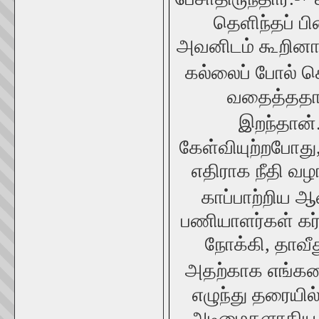
தெளிந்தப் 
அவனிடம் கூறினார
கல்லைப் போல் 
வதைத்ததால்
இறந்தான்
கேள்வியுற்றபோது
எதிராக நீதி வ
காப்பாற்றிய ஆ
பணியாளர்கள் கர்
நோக்கி, தாவீத
அதற்காக எங்களை
எழுந்து தரையில்
அடிமைகளாகிய 