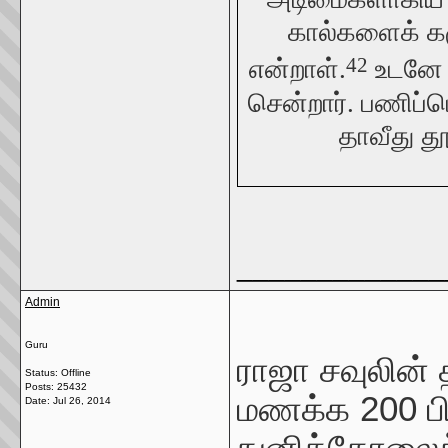
கால்களைக் க
42
என்றாள்.
உடனே அ
சென்றார். பணிப்
தாவீது த
_____________
Admin
Guru
ராஜா சவுலின
Status: Offline
Posts: 25432
மணக்க 200 ப
Date:
Jul 26, 2014
நுனித்தோலைக்