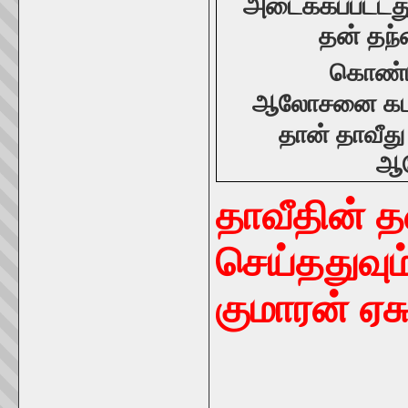
அடைக்கப்பட்டத
தன் தந்
கொண்ட
ஆலோசனை
க
தான் தாவீத
ஆல
தாவீதின் த
செய்ததுவும
குமாரன் ஏச