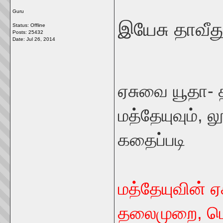
Guru
இயேசு தாவீத
Status: Offline
Posts: 25432
Date:
Jul 26, 2014
ஏசுவை யூதா- 
மத்தேயுவும், ல
கதைப்படி
மத்தேயுவின் ஏ
தலைமுறை, பெ