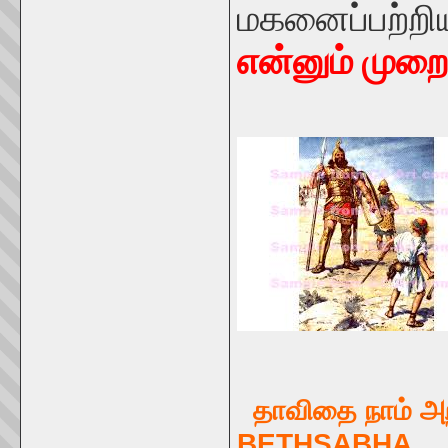
மகனைப்பற்
என்னும் முறை
தாவிதை 
BETHSABHA