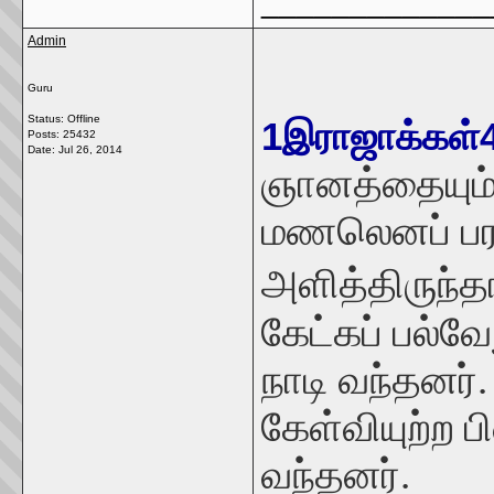
_____________
Admin
Guru
Status: Offline
1இராஜாக்கள்
Posts: 25432
Date:
Jul 26, 2014
ஞானத்தையும்
மணலெனப் பரந
அளித்திருந்தா
கேட்கப் பல்வ
நாடி வந்தனர்
கேள்வியுற்ற
வந்தனர்.