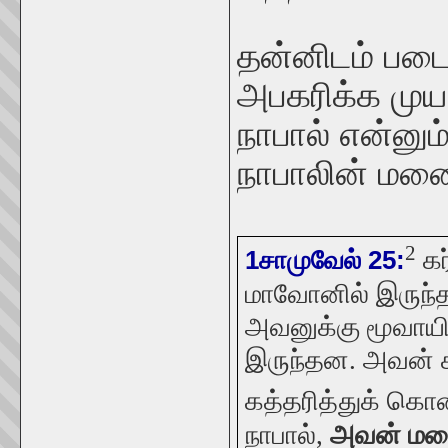
தன்னிடம் பட
அபகரிக்க மு
நாபால் என்ன
நாபாலின் மனை
2
கர
1சாமுவேல் 25:
மாவோனில் இருந்த
அவனுக்கு மூவாயி
இருந்தன. அவன் க
கத்தரித்துக் கொண
நாபால்,
அவன் மனை