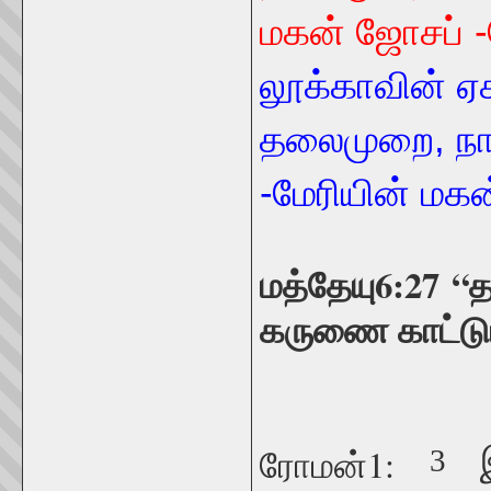
மகன் ஜோசப் -
லூக்காவின் ஏச
தலைமுறை, நாச
-மேரியின் மகன
மத்தேயு6:27
“
த
கருணை காட்டு
ரோமன்1:
இ
3