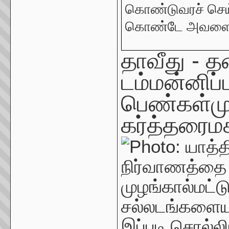
கொண்டுவரச் செய
கொண்டே அவளைத் 
தாவீது
-
த
டம்
மன்னிப்ப
பெண்கள்
ம
கர்த்தரை
மக