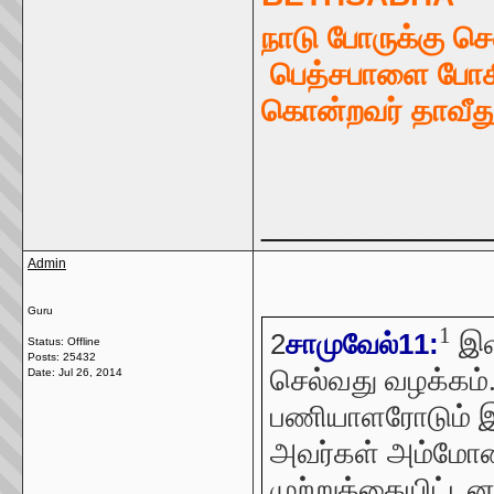
நாடு போருக்கு ச
பெத்சபாளை போகித
கொன்றவர் தாவீத
_____________
Admin
Guru
1
இள
2
சாமுவேல்11:
Status: Offline
Posts: 25432
செல்வது வழக்கம்
Date:
Jul 26, 2014
பணியாளரோடும் இ
அவர்கள் அம்மோன
முற்றுக்கையிட்ட