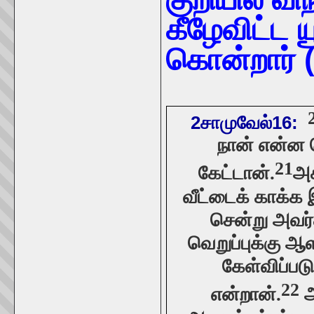
கீழேவிட்ட 
கொன்றார் 
2சாமுவேல்16:
நான் என்ன 
21
கேட்டான்.
அக
வீட்டைக் காக்க இ
சென்று அவர்
வெறுப்புக்கு ஆ
கேள்விப்பட
22
அ
என்றான்.