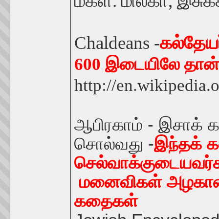
மகள். மில்கா, இச
Chaldeans -
கல்தேயர
600 இடையிலே தான்
http://en.wikipedia.
ஆபிரகாம் - இசாக் 
சொல்வது -
இந்தக் க
செல்வாக்குடையவர்கள
மனைவிகள் அழகானவர
கதைகள்