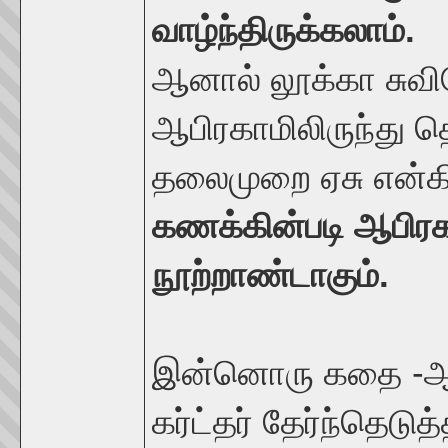
வாழ்ந்திருக்கலாம்.
ஆனால் லூக்கா சுவி
ஆபிரகாமிலிருந்து 
தலைமுறை ஏசு என்க
கணக்கின்படி ஆபிரக
நூற்றாண்டாகும்.
இன்னொரு கதை -ஆதி
கர்ட்தர் தேர்ந்தெடு