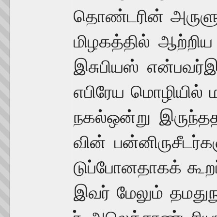
தொண்டரின்
அருள
மிழகத்தில்
ஆற்றிய
இசுபியஸ்
என்பவர்
இ
எபிரேய
மொழியில்
ம
நகல்
ஒன்று
இருந்த
வின்
பன்னிருசீடர்க
டுப்போனதாகக்
கூற
இவர்
மேலும்
தமது
ந