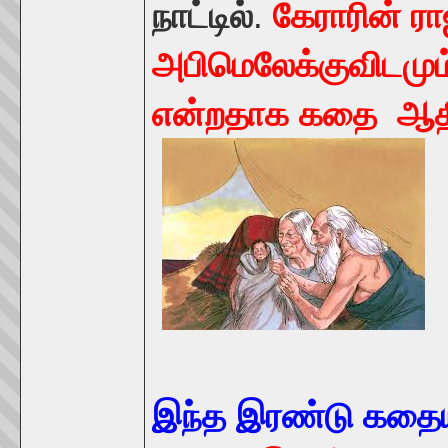
நாட்டில்
.
கேராரின் ர
அபிமெலேக்குவிடமும
என்றதாக கதை ஆதி
இந்த இரண்டு கதை