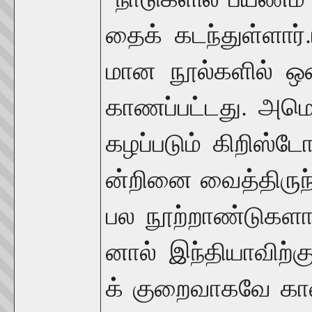
.
தைக்
கடந்துள்ளார்
மான
நூல்களில்
ஒ
.
காணப்பட்டது
அமெ
கழப்படும்
கிறிஸ்டோ
ன்றினை
வைத்திருந்
பல
நூற்றாண்டுகளா
னால்
இந்தியாவிற்க
க்
குறைவாகவே
கா