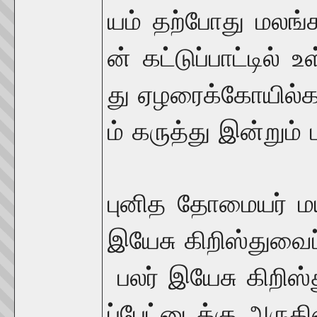
யம்
தற்போது
மலங்
ன்
கட்டுப்பாட்டில்
உ
து
ஏழரைக்
கோயில்
ம்
கருத்து
இன்றும்
புனித
தோமையர்
ம
இயேசு
கிறிஸ்துவைப
பலர்
இயேசு
கிறிஸ
ப்பேட்டைக்கு
அருகி