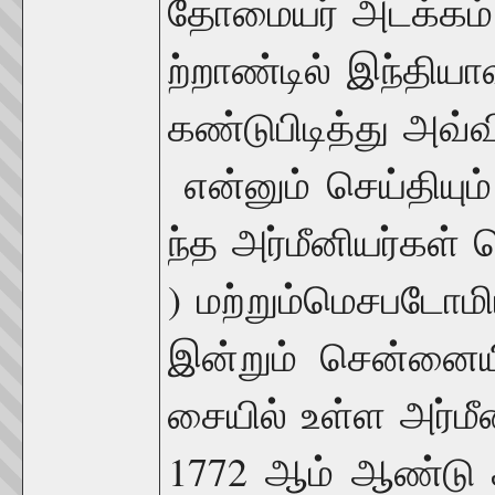
தோமையர்
அடக்கம்
ற்றாண்டில்
இந்தியாவ
கண்டுபிடித்து
அவ்வி
என்னும்
செய்தியும்
ந்த
அர்மீனியர்கள்
ப
)
மற்றும்
மெசபடோமி
இன்றும்
சென்னைய
சையில்
உள்ள
அர்மீ
1772
ஆம்
ஆண்டு