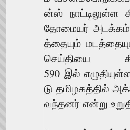
ன்ஸ்
நாட்டிலுள்ள
க
தோமையர்
அடக்கம்
த்தையும்
மடத்தையு
செய்தியை
க
590
இல்
எழுதியுள்ள
டு
தமிழகத்தில்
அக்
வந்தனர்
என்று
உறுத