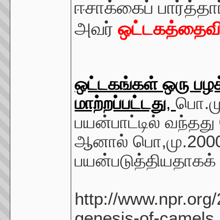
ஈசாக்கைப் பார்த்தா
அவர்
ஒட்டகத்தைவிட
ஒட்டகங்கள் ஒரு பழக
மாற்றப்பட்டது
,
பொ.மு
பயன்பாட்டில் வந்தது 
ஆனால் பொ,மு.2000
பயன்படுத்தியதாகக
http://www.npr.org
genesis-of-camels