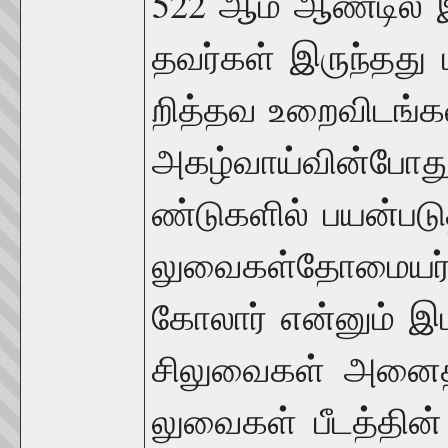
522
ஆம்
ஆண்டில்
தவர்கள்
இருந்தது
றித்தவ
உறைவிடங்க
அகழ்வாய்வின்போத
ண்டுகளில்
பயன்படு
லுவைகள்
தோமையர
கோலார்
என்னும்
இட
சிலுவைகள்
அனைத்
லுவைகள்
பீடத்தின்