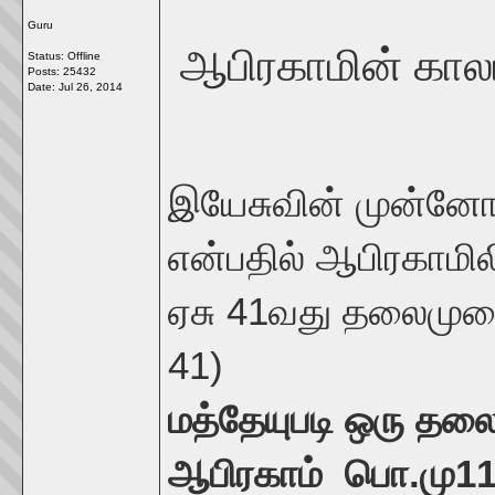
Guru
ஆபிரகாமின் கால
Status: Offline
Posts: 25432
Date:
Jul 26, 2014
இயேசுவின் முன்னோர
என்பதில் ஆபிரகாமில
ஏசு 41வது தலைமுறை
41)
மத்தேயுபடி ஒரு தல
ஆபிரகாம் பொ.மு11 