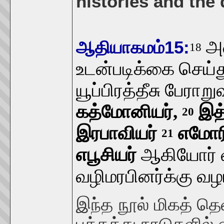
histories and the 
அன
ஆதியாகமம்15:
18
உடன்படிக்கை செய்து
யூப்பிரத்தீசு பேரா
கத்மோனியர்,
இத்
20
இரபாவியர்
எமோரிய
21
எபூசியர்
ஆகியோர் வ
வழிமரபினர்க்கு வழ
இந்த நூல் மிகத் தெ
பக்கத்து நாடுகளில் 