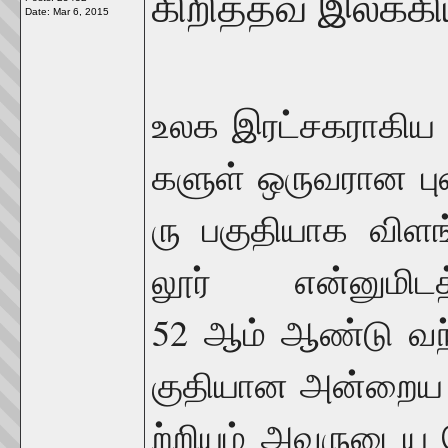
கிறித்தவ இலக்க
Date:
Mar 6, 2015
உலக
இரட்சகராகிய
களுள்
ஒருவரான
ப
ரு
பகுதியாக
விளங
லூர்
என்னுமிடத
52
ஆம்
ஆண்டு
வந
குதியான
அன்றைய
ற்றியும்
அவருடைய