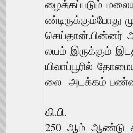
ழைக்கப்படும்
மலைய
ண்டிருக்கும்போது
ம
.
செய்தான்
பின்னர்
லயம்
இருக்கும்
இடத
யிலாப்பூரில்
தோமைய
லை
அடக்கம்
பண்
.
.
கி
பி
250
ஆம்
ஆண்டு