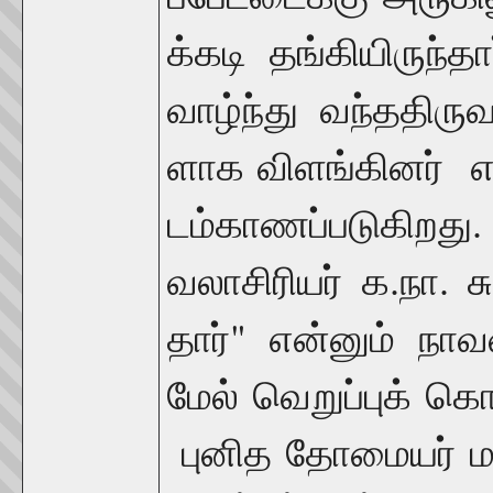
க்கடி
தங்கியிருந்தா
வாழ்ந்து
வந்த
திருவ
ளாக
விளங்கினர்
எ
டம்
காணப்படுகிறது
.
.
வலாசிரியர்
க
நா
ச
"
தார்
என்னும்
நா
மேல்
வெறுப்புக்
கொ
புனித
தோமையர்