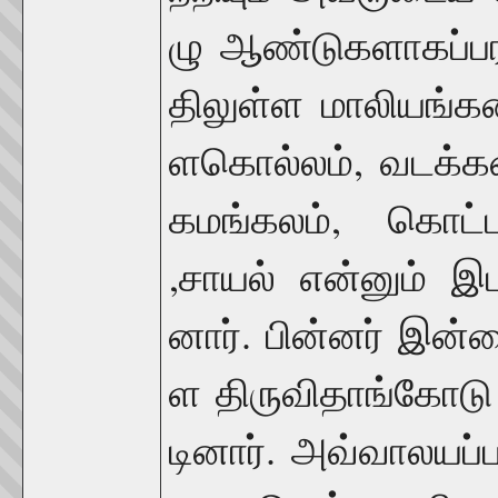
ழு
ஆண்டுகளாகப்
ப
திலுள்ள
மாலியங்க
,
ள
கொல்லம்
வடக்க
,
கமங்கலம்
கொட்ட
,
சாயல்
என்னும்
இட
.
னார்
பின்னர்
இன்
ள
திருவிதாங்கோடு
.
டினார்
அவ்வாலயப்