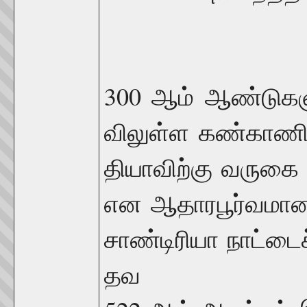
300
ஆம்
ஆண்டுகள
விலுள்ள
கண்காணி
தியாவிற்கு
வருகை
என
ஆதாரபூர்வமான
சாண்டிரியா
நாட்டைச
தவ