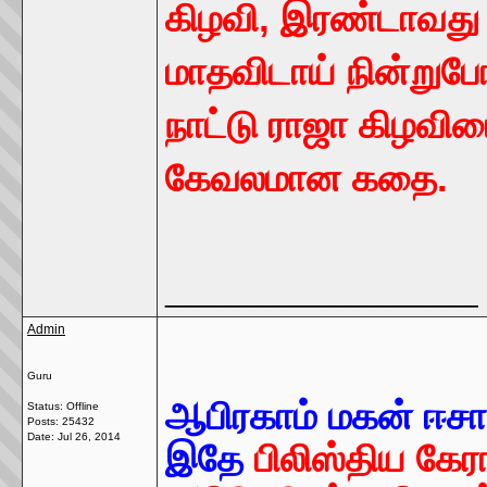
கிழவி, இரண்டாவது
மாதவிடாய் நின்று
நாட்டு ராஜா கிழவிய
கேவலமான கதை.
__________________
Admin
Guru
ஆபிரகாம் மகன் ஈசா
Status: Offline
Posts: 25432
Date:
Jul 26, 2014
இதே
பிலிஸ்திய கேர