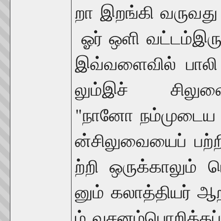
றா
இறங்கி
வருவது
ஓர்
ஒளி
வட்டம்
இரு
இவ்வளைவில்
பாலி
லும்
இச்
சிலுவ
"
நானோ
நம்முடைய
ன்
சிலுவையைப்
பற்
ற்றி
ஒருக்காலும்
ப
னும்
கலாத்தியர்
ஆற
ம்
வசனம்
பொறிக்கப்