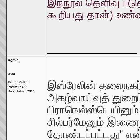
இந்நூல் தெளிவு படுத
கூறியது தான்) உண்
__________________
Admin
Guru
இஸ்ரேலின் தலைநகர்
Status: Offline
Posts: 25432
Date:
Jul 26, 2014
அகழ்வாய்வுத் துறைப்
பிராஙெல்ஸ்டெயினும
சில்பர்மேனும் இணைந
தோண்டப்பட்டது” என்