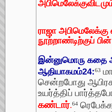
அபிமெலேக்குவிடமு
ராஜா அபிமெலேக்கு எ
நூற்றாண்டிற்குப் பின
இன்னுமொரு கதை ஆப
மா
ஆதியாகமம்24:
63
சென்றபோது ஆபிர
உயர்த்திப் பார்த்தப
கண்டார்
.
ரெபேக்க
64