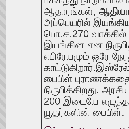
ஆதாரங்கள்,
ஆதியாக
அப்பெயரில் இயங்கி
பொ.ச.270 வாக்கில் 
இயங்கின என நிருபித்
எபிரேயமும் ஒரே நேர
காட்டுகிறார்.இஸ்ரேல
பைபிள் புராணக்கத
நிருபிக்கிறது. அரச
200 இடையே எழுந்தத
யூதர்களின் பைபிள்.