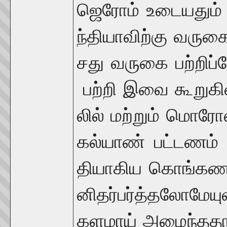
ஜெ
ரோம்
உடையதும்
ந்தியாவிற்கு
வருக
சது
வருகை
பற்றிப்
ப
பற்றி
இவை
கூறுக
லில்
மற்றும்
மொரோ
கல்யாண்
பட்டணம்
தியாகிய
கொங்கணக
னிதர்
பர்த்தலோமேயு
களமாய்
அமைந்ததா