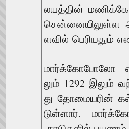
லயத்தின்
மணிக்கோப
சென்னையிலுள்ள
ளவில்
பெரியதும்
எட
மார்க்கோபோலோ
1292
லும்
இலும்
வந
து
தோமையரின்
க
.
டுள்ளார்
மார்க்
நாடுகளில்
பயணம்