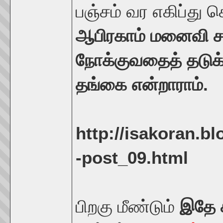
பஞ்சம் வர எகிப்து 
ஆபிரகாம் மனைவி 
நோக்குவதைத் தடுக
தங்கை என்றாராம்.
http://isakoran.bl
-post_09.html
பிறகு மீண்டும்
இதே 