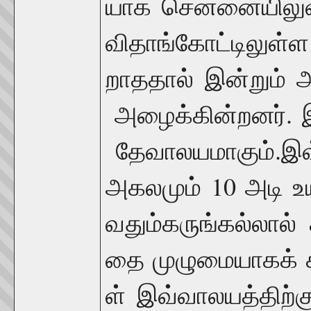
யாக
சென்னையிலு
விதாங்கோட்டிலுள்ள
றாததால்
இன்றும்
.
அழைக்கின்றனர்
.
தேவாலயமாகும்
இவ
10
அகலமும்
அடி
உ
வதும்
கருங்கல்லால்
தை
முழுமையாகக்
ள்
இவ்வாலயத்திற்க