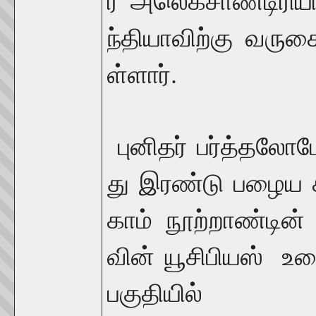
ர்
அலெக்சாண்டிரிய
ந்தியாவிற்கு
வருக
.
ள்ளார்
புனிதர்
பர்த்தலோம
து
இரண்டு
பழைய
காம்
நூற்றாண்டின்
வின்
யூசிபியஸ்
உட
பகுதியில்