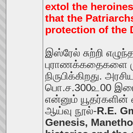
extol the heroine
that the Patriarch
protection of the 
இஸ்ரேல் சுற்றி எழுந
புராணக்கதைகளை ம
நிருபிக்கிறது. அரசி
பொ.ச.300௨00 இடைய
என்னும் யூதர்களின் 
ஆய்வு நூல்-
R.E. Gm
Genesis, Manetho