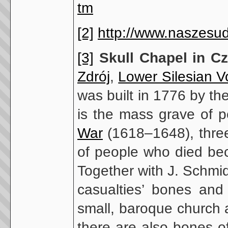
tm
[2]
http://www.naszesud
[3]
Skull Chapel in C
Zdrój
,
Lower Silesian V
was built in 1776 by th
is the mass grave of 
War
(1618–1648), thr
of people who died be
Together with J. Schmi
casualties’ bones and
small, baroque church a
there are also bones o