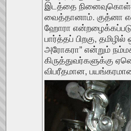
இடத்தை நினைவுகொள
வைத்தானாம். குத்னா எ
ஹோரா என்றழைக்கப்படு
பார்த்தப் பிறகு, தமிழ
அரோகரா” என்றும் நம்மக
கிருத்துவர்களுக்கு ஏன
விபரீதமான, பயங்கரமா