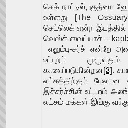
செக் நாட்டில், குத்னா ஹ
உள்ளது [The Ossuar
செட்லெக் என்ற இடத்தில் 
வெஸ்க் ஸவட்யாச் – kaple 
எலும்பு-சர்ச் என்றே அழ
உட்புறம் முழுவதும
காணப்படுகின்றன
[3]
. சு
லட்சத்திற்கும் மேலான 
இச்சர்ச்சின் உட்புறம் அலங
லட்சம் மக்கள் இங்கு வந்த