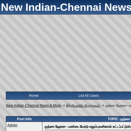
New Indian-Chennai News
Home
List All Users
New Indian-Chennai News & More
->
இந்தியாவில் கிருத்துவம்
->
குத்னா ஹோரா– மண
Post Info
TOPIC: குத்னா 
Admin
குத்னா ஹோரா– மண்டையோடு-எலும்புகளினால் கட்டப்பட்டுள்ள