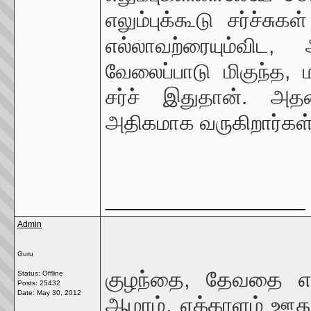
எலும்புக்கூடு சர்ச்ச
எல்லாவற்ரையும்வி
வேலைப்பாடு மிகுந்த, ம
சர்ச் இதுதான். அத
அதிகமாக வருகிறார்கள்
__________________
Admin
Guru
குழந்தை, தேவதை என்
Status: Offline
Posts: 25432
Date:
May 30, 2012
ஆமாம், எக்காளம் ஊத