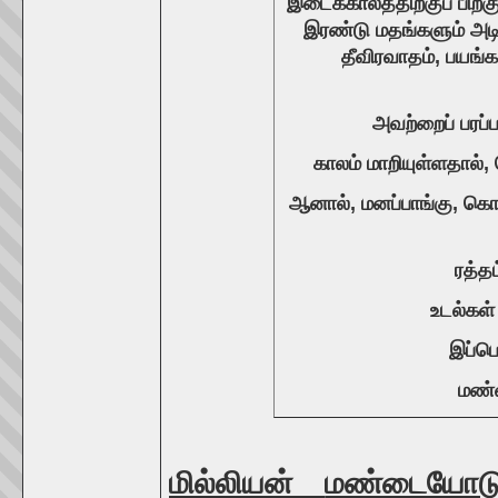
இடைக்காலத்திற்குப் பிறகு
இரண்டு மதங்களும் அடி
தீவிரவாதம், பயங
அவற்றைப் பரப்
காலம் மாறியுள்ளதால்,
ஆனால், மனப்பாங்கு, க
ரத்த
உடல்கள்
இப்பொ
மண்
மில்லியன்
மண்டையோடு-எ