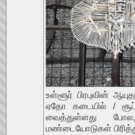
உள்ளூர் பிரபுவின் ஆயு
ஏதோ கடையில் / சூப்ப
வைத்துள்ளது போல, 
மண்டையோடுகள் பிரித்த