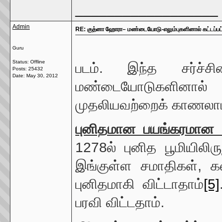
__________________
Admin
RE: குத்னா ஹோரா– மண்டையோடு-எலும்புகளினால் கட்டப்பட்ட
Guru
Status: Offline
படம். இந்த சர்ச்சி
Posts: 25432
Date:
May 30, 2012
மண்டையோடுகளினால்
முதலியவற்றைக் காணலாம
புனிதமான பயங்கரமான ச
1278ல் புனித பூமியிலி
இங்குள்ள சமாதிகள், கல
புனிதமாகி விட்டாதாம்
[5]
பரவி விட்டதாம்.