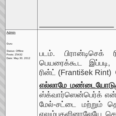
__________________
Admin
Guru
படம். பிரான்டிசெக்
Status: Offline
Posts: 25432
Date:
May 30, 2012
பெயரைக்கூட இப்படி, எ
ரின்ட் (František Rint
எல்லாமே மண்டையோடுதா
ஸ்க்வார்ஸென்பெர்க் என
மேல்-சட்டை மற்றும் 
எலும்புகளினாலேயே செ