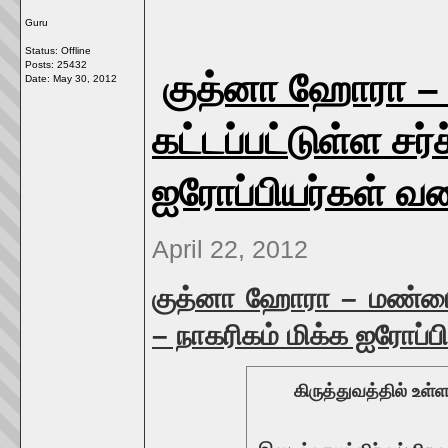
Guru
Status: Offline
Posts: 25432
குத்னா ஹோரா – 
Date:
May 30, 2012
கட்டப்பட்டுள்ள சர்
ஐரோப்பியர்கள் வணங
April 22, 2012
குத்னா ஹோரா – மண்டையோ
– நாகரிகம் மிக்க ஐரோப்பி
கிருத்துவத்தில் உள்