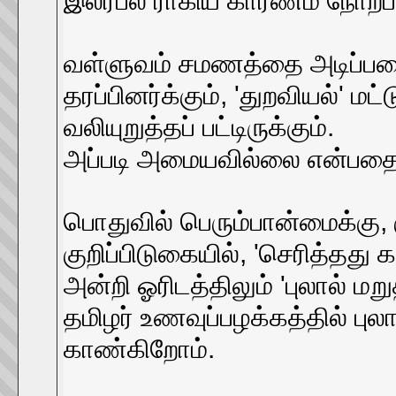
இலர்பல ராகிய காரணம் நோற்பார
வள்ளுவம் சமணத்தை அடிப்பட
தரப்பினர்க்கும், 'துறவியல்' ம
வலியுறுத்தப் பட்டிருக்கும்.
அப்படி அமையவில்லை என்பதை
பொதுவில் பெரும்பான்மைக்கு, கு
குறிப்பிடுகையில், 'செரித்தத
அன்றி ஓரிடத்திலும் 'புலால் மற
தமிழர் உணவுப்பழக்கத்தில் பு
காண்கிறோம்.