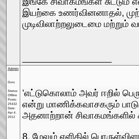
இங்கே சிவாகமங்கள் சுட்டும
இயற்கை உணர்வினனாதல், முற்ற
முடிவிலாற்றலுடைமை மற்றும் 
__________________
Admin
Guru
'எட்டுகொலாம் அவர் ஈறில் பெர
Status:
Offline
Posts:
என்று மாணிக்கவாசகரும் பாடு
25432
Date:
அதனாற்றான் சிவாகமங்களில் சு
Apr 4,
2012
8. மேலும் எளிதில் பொருள்வி