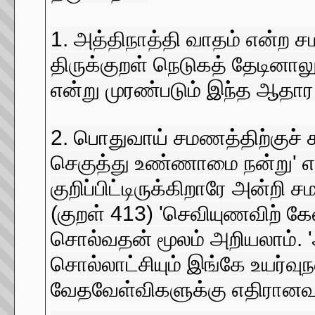
1. அத்திநாத்தி வாதம் என்ற ச
திருக்குறள் நெடுகத் தேடினாலு
என்று முரண்படும் இந்த ஆதா
2. பொதுவாய் சமணத்திற்குச் சா
செகுத்து உண்ணாமை நன்று' என்
குறிப்பிட்டிருக்கிறாரே அன்ற
(குறள் 413) 'செவியுணவிற் க
சொல்வதன் மூலம் அறியலாம். '
சொல்லாட்சியும் இங்கே உயர்வுந
வேதவேள்விகளுக்கு எதிரானவர