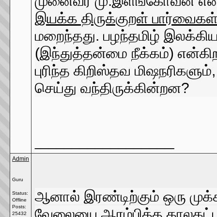
முனைவர் மு.இளங்கோவன் என்
இயக்க திருக்குறள் பார்வைகள
மறைந்தது. பழந்தமிழ் இலக்கி
(இந்துத்தன்மை நீக்கம்) என்க
புரிந்த கிறிஸ்தவ மிஷநரிகளும்
செய்து வந்திருக்கின்றன?
__________________
Admin
Guru
ஆனால் இரண்டிற்கும் ஒரு முக்க
Status:
Offline
Posts:
வேலையை ஆரம்பித்த காலகட்டத்
25432