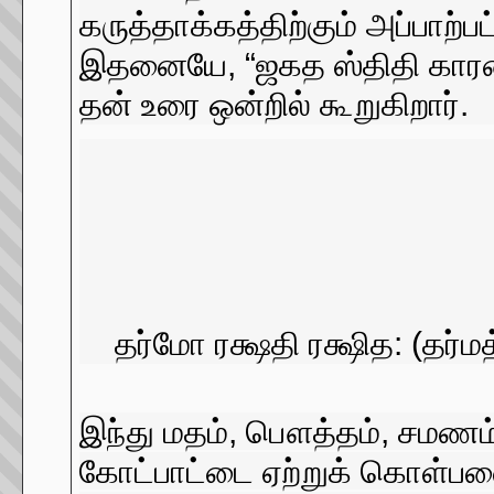
கருத்தாக்கத்திற்கும் அப்பாற்
இதனையே, “ஜகத ஸ்திதி காரணம்
தன் உரை ஒன்றில் கூறுகிறார்.
தர்மோ ரக்ஷதி ரக்ஷித: (தர்ம
இந்து மதம், பௌத்தம், சமணம்
கோட்பாட்டை ஏற்றுக் கொள்ப