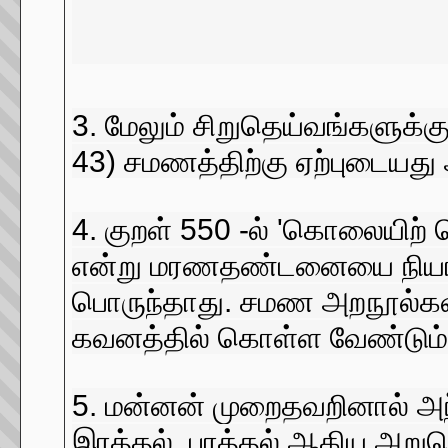
3. மேலும் சிறுதெய்வங்களுக்க
43) சமணத்திற்கு ஏற்புடையது
4. குறள் 550 -ல் 'கொலையிற
என்று மரணதண்டனையை நியாயப்
பொருந்தாது. சமண அறநூல்கள
கவனத்தில் கொள்ள வேண்டும்
5. மன்னன் முறைதவறினால் அந்
இரத்தல், புரத்தல் ஆகிய அறுதொ