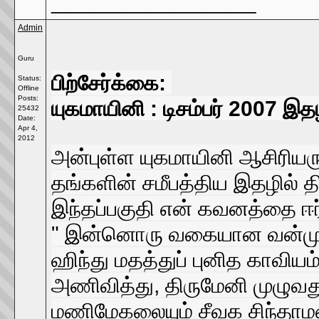
__________________
Admin
Guru
பிற்சேர்க்கை:
Status:
Offline
Posts:
யுகமாயினி : டிசம்பர் 2007 இத
25432
Date:
Apr 4,
2012
அன்புள்ள யுகமாயினி ஆசிரியரு
தங்களின் சமீபத்திய இதழில் தி
இந்தப்பகுதி என் கவனத்தை ஈர
" இன்னொரு வகையான வன்முறை
ஹிந்து மதத்துப் புனித காவி
அணிவித்து, திருமேனி முழுவதும்
மணிமேகலையும் சீவக சிந்தாமணி