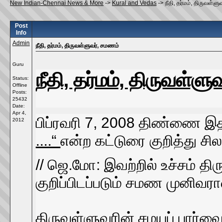
New Indian-Chennai News & More
->
Kural and Vedas
->
நீதி, தர்மம், திருவள்ள
Post
Info
Admin
நீதி, தர்மம், திருவள்ளுவர், சமணம்
Guru
நீதி, தர்மம், திருவள்ள
Status:
Offline
Posts:
25432
Date:
Apr 4,
பிப்ரவரி 7, 2008 திண்ணை இ
2012
....“
என்ற கட்டுரை குறித்து சி
// ஜெ.மோ: இவற்றில் உச்சம் தி
குறிப்பிடப்படும் சமண முனிவரால்
திருவள்ளுவரின் சமயப் பார்வ