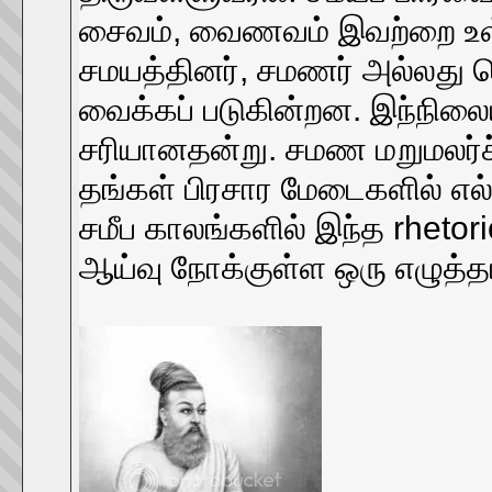
சைவம், வைணவம் இவற்றை உள்ள
சமயத்தினர், சமணர் அல்லது ப
வைக்கப் படுகின்றன. இந்நிலைய
சரியானதன்று. சமண மறுமலர்ச்
தங்கள் பிரசார மேடைகளில் எல்ல
சமீப காலங்களில் இந்த rhetor
ஆய்வு நோக்குள்ள ஒரு எழுத்தா