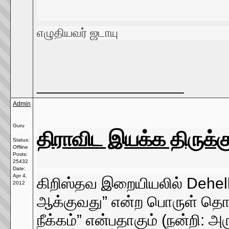
எழுதியவர் ஜடாயு
__________________
Admin
Guru
திராவிட இயக்க திருக்க
Status:
Offline
Posts:
25432
Date:
Apr 4,
கிறிஸ்தவ இறையியலில் Dehell
2012
ஆக்குவது” என்ற பொருள் தொனி
நீக்கம்” என்பதாகும் (நன்றி: 