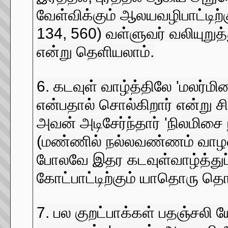
வேள்விக்கும் ஆலயவழிபாட்டிற்
134, 560) வள்ளுவர் வலியுறு
என்று தெளியலாம்.
6. கடவுள் வாழ்த்திலே 'மலர்
என்பதால் சொல்கிறார் என்று
அவன் அடிசேர்ந்தார் 'நிலமிசை 
(மண்ணில் நல்லவண்ணம் வாழலாம்
போலவே இதர கடவுள்வாழ்த்துப்
கோட்பாட்டிற்கும் யாதொரு தொட
7. பல குறட்பாக்கள் பதஞ்சலி ய