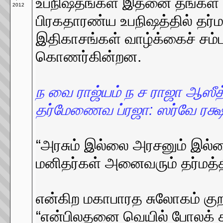
உபநிஷதங்கள் இதனை தங்கள் தத
2012
பிரகதாரண்ய உபநிஷத்தில் தர்ம
இதிகாசங்கள் வாழ்க்கைச் சம
கொணர்கின்றன.
ந வை ராஜ்யம் ந ச ராஜா ஆஸீத
தர்மேணைவ ப்ரஜா: ஸர்வே ரக்ஷ
“அரசும் இல்லை அரசனும் இல்
மனிதர்கள் அனைவரும் தர்மத்
என்கிற மகாபாரத சுலோகம் குறள்
“என்பிலதனை வெயில் போலக் க