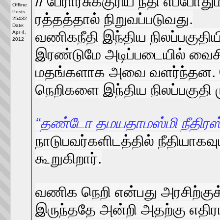
// பேராரசுக்குரிய நீதி எப்போத
Offline
Posts:
ரத்தத்தால் நிறுவப்படுவது.
25432
Date:
வணிகநீதி இந்திய நிலப்பகுதி
Apr 4,
2012
இரண்டுமே அடிப்படையில் வைசிய
மதங்களாக அவை வளர்ந்தன. 
நெறிகளை இந்திய நிலப்பகுதி 
“தண்டோ தமயதாமஸ்மி நீதிரஸ்
நாடுபவர்களிடத்தில் நீதியாகவு
கூறுகிறார்.
வணிக நெறி என்பது அரசிற்குக் 
இருந்ததே அன்றி அதற்கு எதி