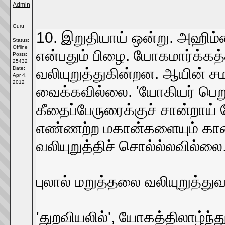
Admin
Guru
10. இறுதியாய் ஒன்று. அஹிம்
Status:
Offline
என்பதும் பிழை. யோகமார்க்க
Posts:
25432
வலியுறுத்துகின்றன. ஆயின் 
Date:
Apr 4,
2012
வைக்கவில்லை. 'யோகியர் பெறு
கீதைப்பேருரைக்குச் சான்றாய்
எண்ணற்ற மகான்களையும் காண்
வலியுறுத்திச் சொல்ல்லவில்லை
புலால் மறுத்தலை வலியுறுத்துவ
'துறவியலில்', யோகத்திலாழ்ந்