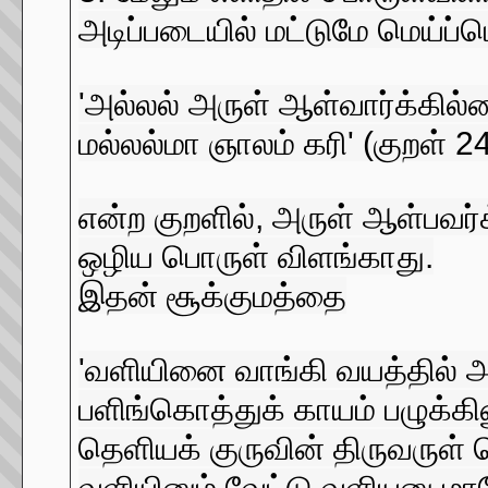
அடிப்படையில் மட்டுமே மெய்ப்ப
'அல்லல் அருள் ஆள்வார்க்கில
மல்லல்மா ஞாலம் கரி' (குறள் 2
என்ற குறளில், அருள் ஆள்பவர்
ஒழிய பொருள் விளங்காது.
இதன் சூக்குமத்தை
'வளியினை வாங்கி வயத்தில் அ
பளிங்கொத்துக் காயம் பழுக்கின
தெளியக் குருவின் திருவருள் ப
வளியினும் வேட்டு வளியனு மா