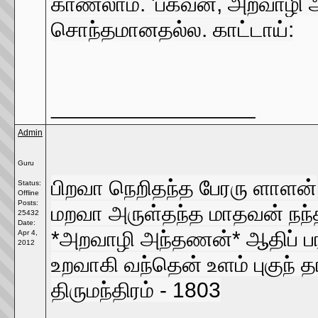
காணலாம். 'பகவன், அறவாழி 
சொந்தமானதல்ல. காட்டாய்:
__________________
Admin
Guru
பிறவா நெறிதந்த பேரரு ளாளன்
Status:
Offline
Posts:
மறவா அருள்தந்த மாதவன் நந்
25432
Date:
*அறவாழி அந்தணன்* ஆதிப் ப
Apr 4,
2012
உறவாகி வந்தென் உளம் புகுந் 
திருமந்திரம் - 1803