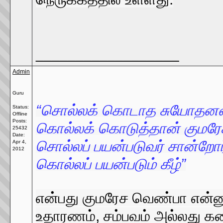
__________________
Admin
Guru
“சொல்லக் கொடாத சுயோதனன்
Status:
Offline
Posts:
கொல்லக் கொடுத்தான் குமரே
25432
Date:
சொல்லப் பயன்படுவர் சான்றோர்
Apr 4,
2012
கொல்லப் பயன்படும் கீழ்”
என்பது குமரேச வெண்பா என்னும
உதாரணம், சம்பவம் அல்லது கத