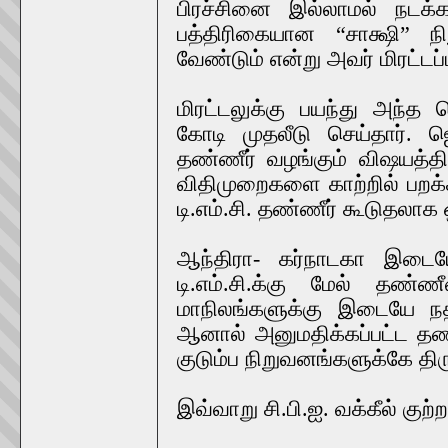
பிரச்சினை இல்லாமல் நடக
பத்திரிகையான “சாக்ஷி” ந
வேண்டும் என்று அவர் மிரட்டப்ப
மிரட்டலுக்கு பயந்து அந்த 
கோடி முதலீடு செய்தார். 
தண்ணீர் வழங்கும் விஷயத்தி
விதிமுறைகளை காற்றில் பறக்
டி.எம்.சி. தண்ணீர் கூடுதலாக 
ஆந்திரா- கர்நாடகா இடைய
டி.எம்.சி.க்கு மேல் தண்
மாநிலங்களுக்கு இடையே நதிநீ
ஆனால் அனுமதிக்கப்பட்ட தண்
குடும்ப நிறுவனங்களுக்கே திருப
இவ்வாறு சி.பி.ஐ. வக்கீல் குற்ற
_________________