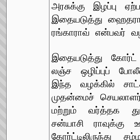
அரசுக்கு இழப்பு ஏற்
இதையடுத்து ஹைதராபா
ரங்காராவ் என்பவர் வழ
இதையடுத்து கோர்ட்
லஞ்ச ஒழிப்புப் போ
இந்த வழக்கில் சாட்
முதன்மைச் செயலாளர்
மற்றும் வர்த்தக 
சன்யாசி ராவுக்கு ஊ
கோர்ட்டிலிருந்து 