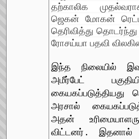
தற்காலிக முதல்வரா
ஜெகன் மோகன் ரெட்டி 
தெரிவித்து தொடர்ந்து
ரோசய்யா பதவி
விலகின
இந்த நிலையில் இவ
அமீர்பேட் பகு
கையகப்படுத்தியது த
அரசால் கையகப்படுத
அதன் உரிமையாளருக
விட்டனர். இதனால்