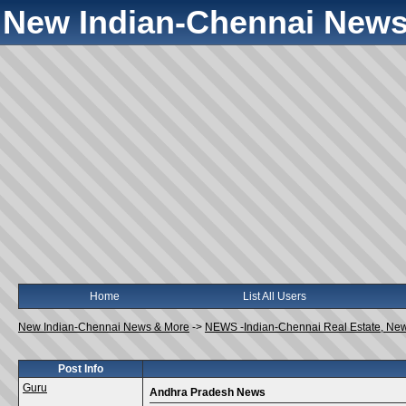
New Indian-Chennai News
Home
List All Users
New Indian-Chennai News & More
->
NEWS -Indian-Chennai Real Estate, Ne
Post Info
Guru
Andhra Pradesh News