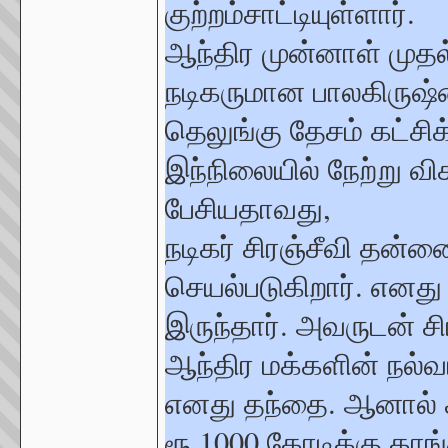
குற்றம்சாட்டியுள்ளார்.
ஆந்திர முன்னாள் முதல்
நடிகருமான பாலகிருஷ்ண
தெலுங்கு தேசம் கட்சி
இந்நிலையில் நேற்று விச
பேசியதாவது,
நடிகர் சிரஞ்சீவி தன்
செயல்படுகிறார். எனத
இருந்தார். அவருடன் சி
ஆந்திர மக்களின் நல்
எனது தந்தை. ஆனால் ச
ரூ.1000 கோடிக்கு காங்