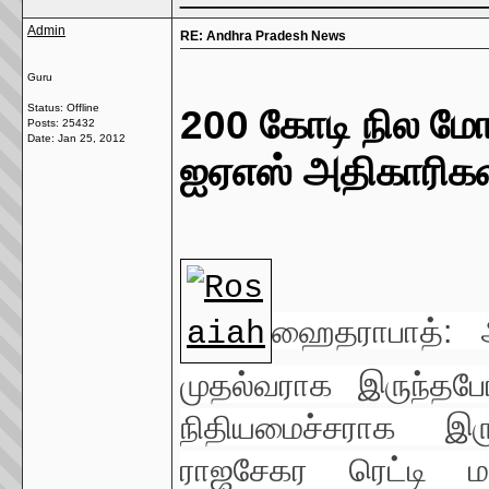
Admin
RE: Andhra Pradesh News
Guru
Status: Offline
200 கோடி நில மோ
Posts: 25432
Date:
Jan 25, 2012
ஐஏஎஸ் அதிகாரிகள்
ஹைதராபாத்: ஆ
முதல்வராக இருந்த
நிதியமைச்சராக இர
ராஜசேகர ரெட்டி ம