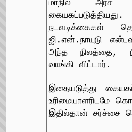
மாநில அரசு 
கையகப்படுத்தி
நடவடிக்கைகள் தொ
ஜி.என்.நாயுடு என்
அந்த நிலத்தை, நி
வாங்கி விட்டார்.
இதையடுத்து கையகப்
உரிமையாளரிடமே கொடு
இதில்தான் சர்ச்சை வ