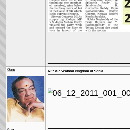
_________________
Guru
RE: AP Scandal kingdom of Sonia
_________________
Guru