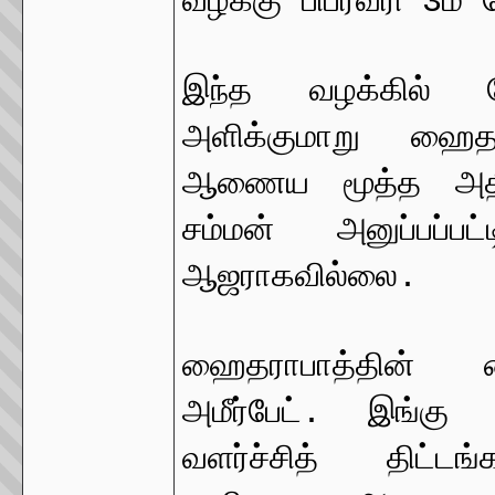
வழக்கு பிப்ரவரி 3ம் 
இந்த வழக்கில் ந
அளிக்குமாறு ஹைதர
ஆணைய மூத்த அதிகா
சம்மன் அனுப்பப்ப
ஆஜராகவில்லை.
ஹைதராபாத்தின் 
அமீர்பேட். இங்கு
வளர்ச்சித் திட்ட