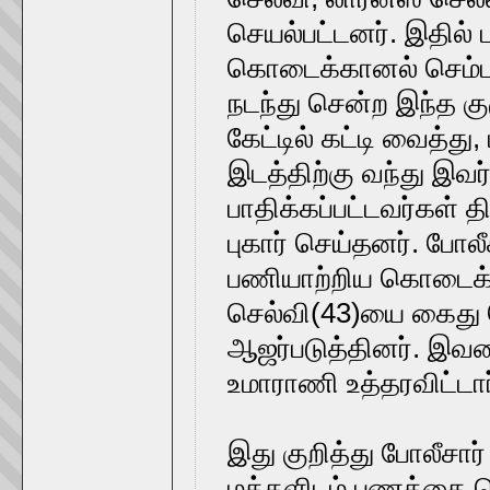
செயல்பட்டனர். இதில் 
கொடைக்கானல் செம்பக
நடந்து சென்ற இந்த க
கேட்டில் கட்டி வைத்து
இடத்திற்கு வந்து இவ
பாதிக்கப்பட்டவர்கள் தி
புகார் செய்தனர். போலீ
பணியாற்றிய கொடைக்க
செல்வி(43)யை கைது செ
ஆஜர்படுத்தினர். இவர
உமாராணி உத்தரவிட்டார
இது குறித்து போலீசார
மக்களிடம் பணத்தை பெ