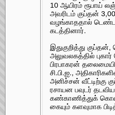
10 ஆயிரம் ரூபாய் ல
அவரிடம் குப்தன் 3,0
வழங்காததால் டெண்டர
கடத்தினார்.
இதுகுறித்து குப்தன்,
அலுவலகத்தில் புகார் த
பிரபாகரன் தலைமையில்
சி.பி.ஐ., அதிகாரிகள
அனிச்சன் வீட்டிற்கு 
ரசாயன பவுடர் தடவிய 
கண்காணித்துக் கொண்
கையும் களவுமாக பிடி