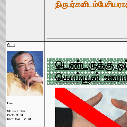
நிருபர்களிடம்
பேசிய
ரா
_________________
Guru
டெண்டருக்கு ஒப
கொம்யூன் ஊரா
Guru
Status: Offline
Posts: 9863
Date:
Mar 8, 2010