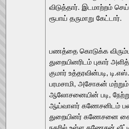
விடுத்தார். இடமாற்றம் செ
ரூபாய் தருமாறு கேட்டார்.
பணத்தை கொடுக்க விரும்பாத
துறையினரிடம் புகார் அளித்
குமார் உத்தரவின்படி, டி.எஸ
பரமசாமி, அசோகன் மற்று
ஆலோசனையின் படி, நேற்று 
ஆய்வாளர் கணேசனிடம் பணத
துறையினர் கணேசனை கையும
நகரில் உள்ள கணேசன் வீட்