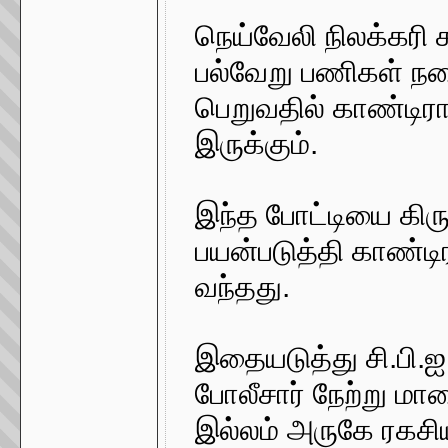
நெய்வேலி நிலக்கரி ச
பல்வேறு பணிகள் ந
பெறுவதில் காண்டிரா
இருக்கும்.
இந்த போட்டியை கிர
பயன்படுத்தி காண்டிர
வந்தது.
இதையடுத்து சி.பி.
போலீசார் நேற்று மாலை
இல்லம் அருகே ரகசிய