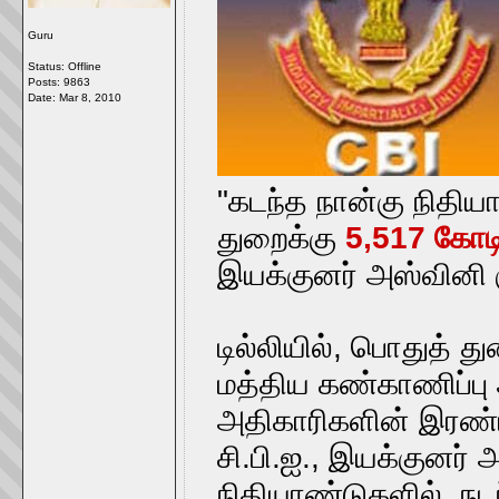
Guru
Status: Offline
Posts: 9863
Date:
Mar 8, 2010
"கடந்த நான்கு நிதிய
துறைக்கு
5,517 கோடி 
இயக்குனர் அஸ்வினி க
டில்லியில், பொதுத் த
மத்திய கண்காணிப்பு அ
அதிகாரிகளின் இரண்ட
சி.பி.ஐ., இயக்குனர் 
நிதியாண்டுகளில், நட