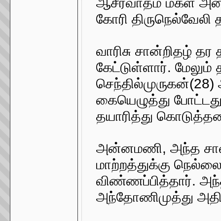
ஆசீர்வாதம் மகள் அன
கோரி திருநெல்வேலி 
வாரிசு சான்றிதழ் தர
கேட்டுள்ளார். மேலும்
செந்தில்முருகன்(28)
கையெழுத்து போட்டது
தயாரித்து கொடுத்தன
அன்னமணி, அந்த சான்ற
மாற்றத்துக்கு நெல்
விண்ணப்பித்தார். அந
அந்தோணிமுத்து அதிர்