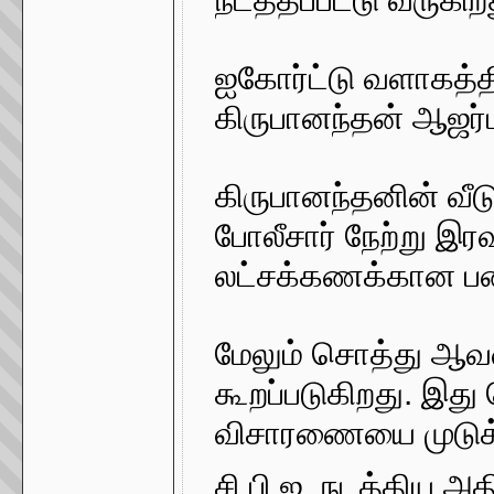
ஐகோர்ட்டு வளாகத்தில
கிருபானந்தன் ஆஜர்பட
கிருபானந்தனின் வீடு
போலீசார் நேற்று இ
லட்சக்கணக்கான பணம
மேலும் சொத்து ஆவண
கூறப்படுகிறது. இது
விசாரணையை முடுக்க
சி.பி.ஐ. நடத்திய அத