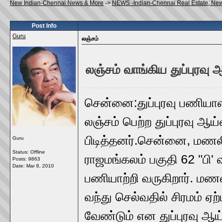
New Indian-Chennai News & More
->
NEWS -Indian-Chennai Real Estate, Ne
Post Info
Guru
லஞ்சம்
லஞ்சம் வாங்கிய துப்புரவு
சென்னை:துப்புரவு பணியாள
லஞ்சம் பெற்ற துப்புரவு ஆ
பிடித்தனர்.சென்னை, மணலி 
Guru
Status: Offline
ராஜமங்கலம் பகுதி 62 "பி' 
Posts: 9863
Date:
Mar 8, 2010
பணியாற்றி வருகிறார். மணல
வந்து செல்வதில் சிரமம் ஏ
வேண்டும் என துப்புரவு ஆ