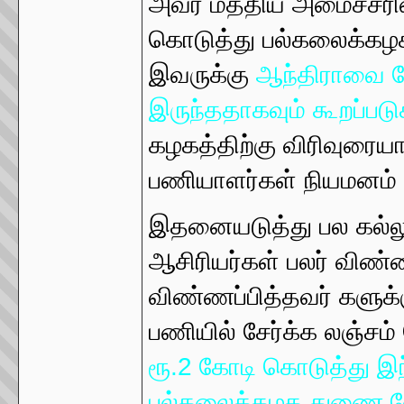
அவர் மத்திய அமைச்சரின்
கொடுத்து பல்கலைக்கழ
இவருக்கு
ஆந்திராவை ச
இருந்ததாகவும் கூறப்படு
கழகத்திற்கு விரிவுரையாள
பணியாளர்கள் நியமனம் க
இதனையடுத்து பல கல்லூர
ஆசிரியர்கள் பலர் விண்
விண்ணப்பித்தவர் களுக்
பணியில் சேர்க்க லஞ்சம்
ரூ.2 கோடி கொடுத்து இந
பல்கலைக்கழக துணை வேந்