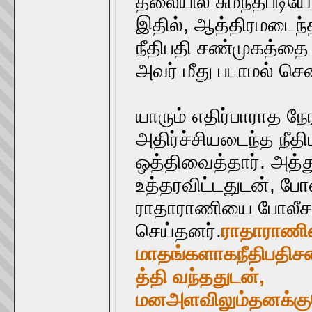
தலையில் சுமந்தபடியே
இதில், ஆத்திரமடைந்
நீதிபதி சண்முகத்தை 
அவர் மீது படாமல் சென
யாரும் எதிர்பாராத நே
அதிர்ச்சியடைந்த நீ
ஒத்திவைத்தார். அத்
உத்தரவிட்டதுடன், போலீ
ராதாராணியை போலீசா
செய்தனர்.
ராதா
ராண
மாதங்களாக
நீதிபதி
ச
த்தி
வந்ததுடன்
,
மன
அளவிலும்
தனக்கு