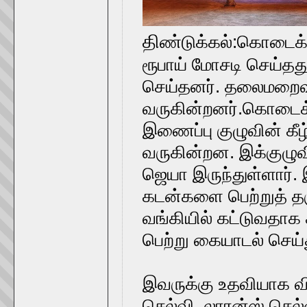
தி
ண்டுக்கல்:கொடைக்க
ரூபாய் மோசடி செய்த
செய்தனர். தலைமறைவ
வருகின்றனர்.கொடைக்கா
இணைப்பு குழுவின் கீழ
வருகின்றன. இக்குழு
ஜெயா இருந்துள்ளார்.
கடன்களை பெற்றுத் த
வங்கியில் கட்டுவதாக 
பெற்று கையாடல் செய
இவருக்கு உதவியாக வ
செல்வி, லாரன்ஸ் செல்வ