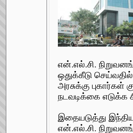
என்.எல்.சி. நிறுவன
ஒதுக்கீடு செய்வதில
அரசுக்கு புகார்கள் 
நடவடிக்கை எடுக்க சி
இதையடுத்து இந்தியா
என்.எல்.சி. நிறுவனங