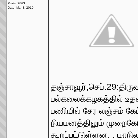
Posts: 9863
Date:
Mar 8, 2010
தஞ்சாவூர்,செப்.29:திர
பல்கலைக்கழகத்தில் உத
பணியில் சேர லஞ்சம் கே
நியமனத்திலும் முறைகேடு
கூறப்பட்டுள்ளன. . மாந