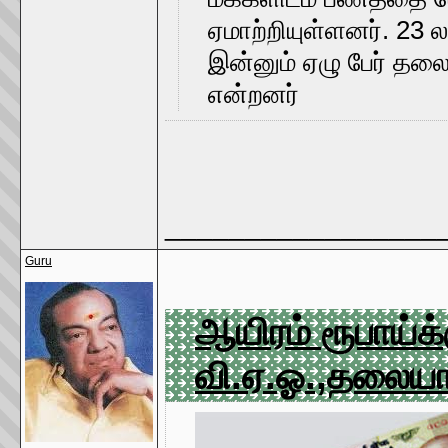
ஏமாற்றியுள்ளனர். 23 ல
இன்னும் ஏழு பேர் த
என்றனர்
_________________
Guru
ஆயிரம் ரூபாய்க்
வி.ஏ.ஓ.,தலையார