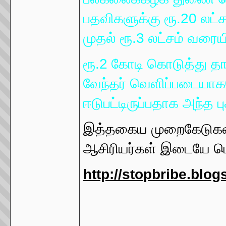
பதவிகளுக்கு ரூ.20 லட்ச
முதல் ரூ.3 லட்சம் வரையி
ரூ.2 கோடி கொடுத்து 
வேந்தர் வெளிப்படையாகவ
ஈடுபட்டிருப்பதாக அந்த ப
இத்தகைய முறைகேடுகள் 
ஆசிரியர்கள் இடையே பெர
http://stopbribe.blo