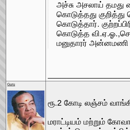
அச்சு அசலாய் தமது 
கொடுத்தது குறித்து ந
கொடுத்தார். குற்றப்பி
கொடுத்த வி.ஏ.ஓ.,செந
மனுதாரர் அன்னமணி
_________________
Guru
ரூ.2 கோடி லஞ்சம் வாங்
மராட்டியம் மற்றும் க